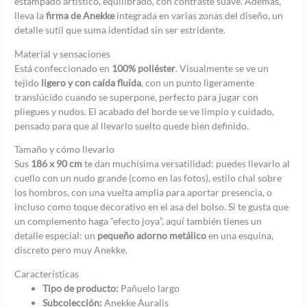
estampado artístico, equilibrado, con contraste suave. Además,
lleva la
firma de Anekke
integrada en varias zonas del diseño, un
detalle sutil que suma identidad sin ser estridente.
Material y sensaciones
Está confeccionado en
100% poliéster
. Visualmente se ve un
tejido
ligero y con caída fluida
, con un punto ligeramente
translúcido cuando se superpone, perfecto para jugar con
pliegues y nudos. El acabado del borde se ve limpio y cuidado,
pensado para que al llevarlo suelto quede bien definido.
Tamaño y cómo llevarlo
Sus
186 x 90 cm
te dan muchísima versatilidad: puedes llevarlo al
cuello con un nudo grande (como en las fotos), estilo chal sobre
los hombros, con una vuelta amplia para aportar presencia, o
incluso como toque decorativo en el asa del bolso. Si te gusta que
un complemento haga “efecto joya”, aquí también tienes un
detalle especial: un
pequeño adorno metálico
en una esquina,
discreto pero muy Anekke.
Características
Tipo de producto:
Pañuelo largo
Subcolección:
Anekke Auralis