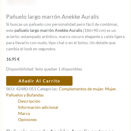
Pañuelo largo marrón Anekke Auralis
Si buscas un pañuelo con personalidad pero fácil de combinar,
este
pañuelo largo marrón Anekke Auralis
(186×90 cm) es un
acierto: estampado artístico, marco oscuro elegante y caída ligera
para llevarlo con nudo, tipo chal o en el bolso. Un detalle que
cambia el look en segundos.
16,95
€
Disponibilidad:
Solo quedan 1 disponibles
Pañuelo
Añadir Al Carrito
largo
SKU:
42480-051
Categorías:
Complementos de mujer
,
Mujer
,
marrón
Pañuelos y Bufandas
Anekke
Descripción
Auralis
Información adicional
cantidad
Marca
Opiniones