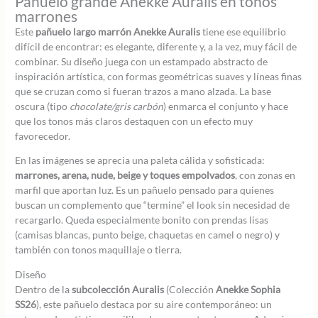
Pañuelo grande Anekke Auralis en tonos
marrones
Este
pañuelo largo marrón Anekke Auralis
tiene ese equilibrio
difícil de encontrar: es elegante, diferente y, a la vez, muy fácil de
combinar. Su diseño juega con un estampado abstracto de
inspiración artística, con formas geométricas suaves y líneas finas
que se cruzan como si fueran trazos a mano alzada. La base
oscura (tipo
chocolate/gris carbón
) enmarca el conjunto y hace
que los tonos más claros destaquen con un efecto muy
favorecedor.
En las imágenes se aprecia una paleta cálida y sofisticada:
marrones, arena, nude, beige y toques empolvados
, con zonas en
marfil que aportan luz. Es un pañuelo pensado para quienes
buscan un complemento que “termine” el look sin necesidad de
recargarlo. Queda especialmente bonito con prendas lisas
(camisas blancas, punto beige, chaquetas en camel o negro) y
también con tonos maquillaje o tierra.
Diseño
Dentro de la
subcolección Auralis
(Colección
Anekke Sophia
SS26
), este pañuelo destaca por su aire contemporáneo: un