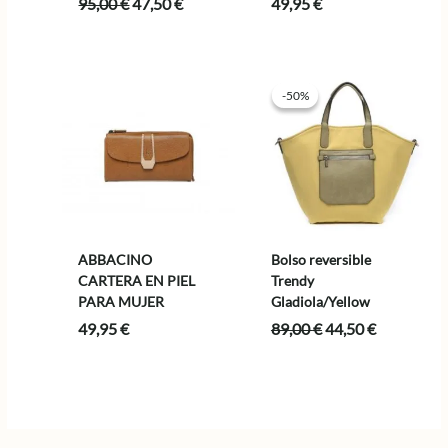
El
El
95,00
€
47,50
€
49,95
€
precio
precio
original
actual
era:
es:
95,00 €.
47,50 €.
-50%
-50%
ABBACINO
Bolso reversible
CARTERA EN PIEL
Trendy
PARA MUJER
Gladiola/Yellow
El
El
49,95
€
89,00
€
44,50
€
precio
precio
original
actual
era:
es:
89,00 €.
44,50 €.