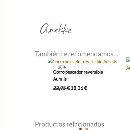
También te recomendamos…
-20%
-20%
Gorro pescador reversible
Auralis
El
El
22,95
€
18,36
€
precio
precio
original
actual
era:
es:
22,95 €.
18,36 €.
Productos relacionados