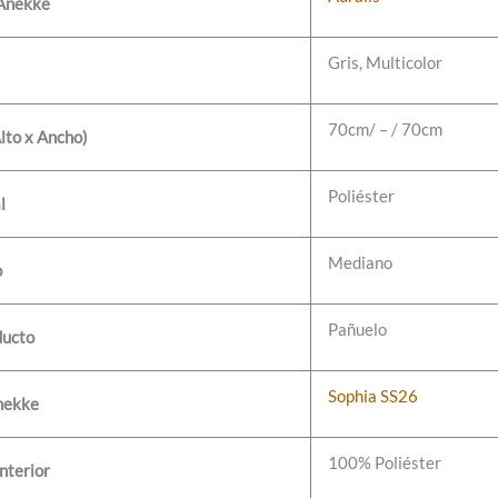
 Anekke
Gris, Multicolor
70cm/ – / 70cm
lto x Ancho)
Poliéster
l
Mediano
o
Pañuelo
ducto
Sophia SS26
nekke
100% Poliéster
nterior