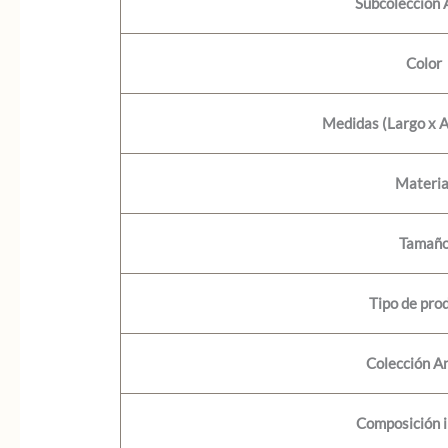
Subcolección
Color
Medidas (Largo x A
Materia
Tamañ
Tipo de pro
Colección A
Composición i