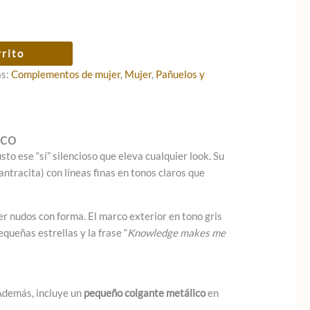
rrito
as:
Complementos de mujer
,
Mujer
,
Pañuelos y
ico
to ese “sí” silencioso que eleva cualquier look. Su
 antracita) con líneas finas en tonos claros que
cer nudos con forma. El marco exterior en tono gris
queñas estrellas y la frase “
Knowledge makes me
 Además, incluye un
pequeño colgante metálico
en