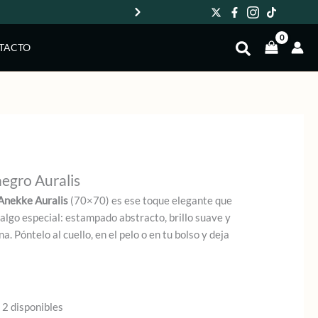
Env
TACTO
egro Auralis
Anekke Auralis
(70×70) es ese toque elegante que
 algo especial: estampado abstracto, brillo suave y
a. Póntelo al cuello, en el pelo o en tu bolso y deja
 2 disponibles