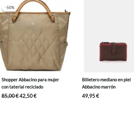
-50%
-50%
Shopper Abbacino para mujer
Billetero mediano en piel
con taterial reciclado
Abbacino marrón
El
El
85,00
€
42,50
€
49,95
€
precio
precio
original
actual
era:
es:
85,00 €.
42,50 €.