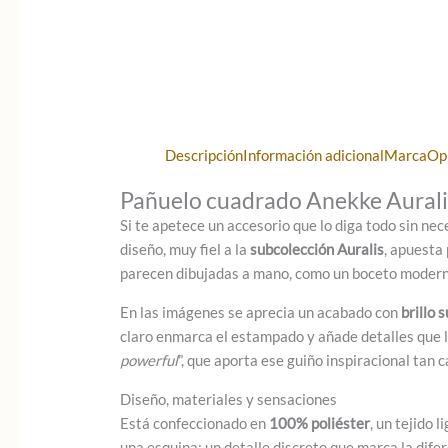
Descripción
Información adicional
Marca
Op
Pañuelo cuadrado Anekke Auralis
Si te apetece un accesorio que lo diga todo sin nec
diseño, muy fiel a la
subcolección Auralis
, apuesta 
parecen dibujadas a mano, como un boceto modern
En las imágenes se aprecia un acabado con
brillo 
claro enmarca el estampado y añade detalles que 
powerful
”, que aporta ese guiño inspiracional tan c
Diseño, materiales y sensaciones
Está confeccionado en
100% poliéster
, un tejido 
una esquina: un detalle discreto que marca la difer