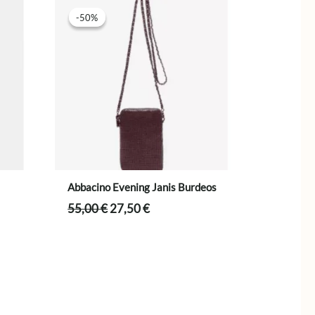
-50%
-50%
Abbacino Evening Janis Burdeos
El
El
55,00
€
27,50
€
precio
precio
original
actual
era:
es:
55,00 €.
27,50 €.