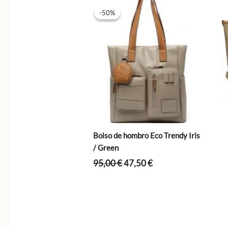
-50%
-50%
Bolso de hombro Eco Trendy Iris
/ Green
El
El
95,00
€
47,50
€
precio
precio
original
actual
era:
es:
95,00 €.
47,50 €.