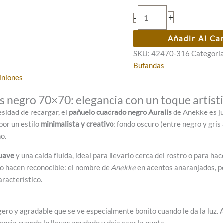
Pañuelo
+
-
cuadrado
negro
Añadir Al Ca
Auralis
SKU:
42470-316
Categorí
cantidad
Bufandas
iniones
 negro 70×70: elegancia con un toque artíst
esidad de recargar, el
pañuelo cuadrado negro Auralis
de Anekke es jus
por un estilo
minimalista y creativo
: fondo oscuro (entre negro y gris
o.
suave
y una caída fluida, ideal para llevarlo cerca del rostro o para ha
lo hacen reconocible: el nombre de
Anekke
en acentos anaranjados, pe
aracterístico.
ligero y agradable que se ve especialmente bonito cuando le da la luz.
encia cuando lo llevas anudado y deja caer la punta.