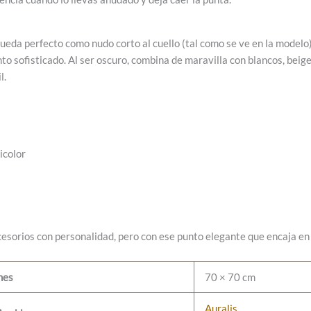
queda perfecto como nudo corto al cuello (tal como se ve en la modelo)
unto sofisticado. Al ser oscuro, combina de maravilla con blancos, be
l.
icolor
sorios con personalidad, pero con ese punto elegante que encaja en e
nes
70 × 70 cm
Auralis