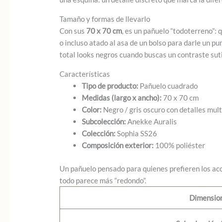
Tamaño y formas de llevarlo
Con sus
70 x 70 cm
, es un pañuelo “todoterreno”: 
o incluso atado al asa de un bolso para darle un p
total looks negros cuando buscas un contraste suti
Características
Tipo de producto:
Pañuelo cuadrado
Medidas (largo x ancho):
70 x 70 cm
Color:
Negro / gris oscuro con detalles mult
Subcolección:
Anekke Auralis
Colección:
Sophia SS26
Composición exterior:
100% poliéster
Un pañuelo pensado para quienes prefieren los acce
todo parece más “redondo”.
Dimensio