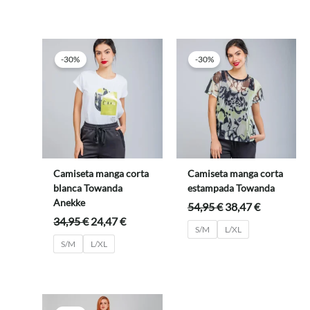
era:
es:
era:
es:
29,95 €.
20,97 €.
39,95 €.
27,97 €.
-30%
-30%
Camiseta manga corta
Camiseta manga corta
blanca Towanda
estampada Towanda
Anekke
El
El
54,95
€
38,47
€
precio
precio
El
El
34,95
€
24,47
€
S/M
L/XL
original
actual
precio
precio
S/M
L/XL
era:
es:
original
actual
54,95 €.
38,47 €.
era:
es:
34,95 €.
24,47 €.