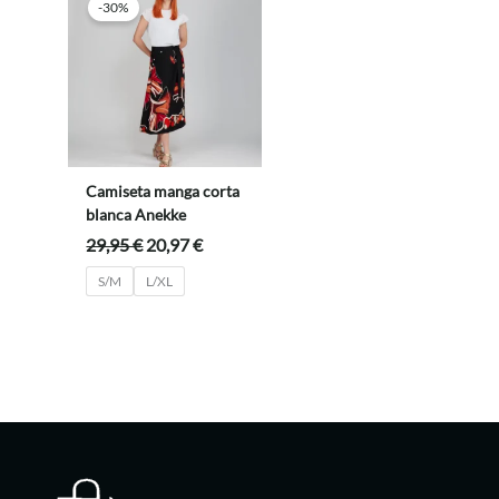
-30%
Camiseta manga corta
blanca Anekke
El
El
29,95
€
20,97
€
precio
precio
S/M
L/XL
original
actual
era:
es:
29,95 €.
20,97 €.