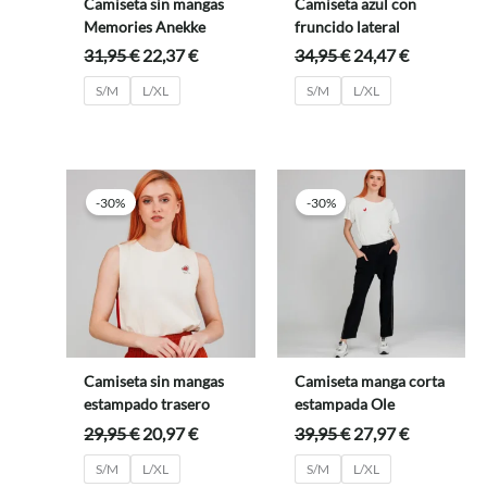
Camiseta sin mangas
Camiseta azul con
Memories Anekke
fruncido lateral
El
El
El
El
31,95
€
22,37
€
34,95
€
24,47
€
precio
precio
precio
precio
S/M
L/XL
S/M
L/XL
original
actual
original
actual
era:
es:
era:
es:
31,95 €.
22,37 €.
34,95 €.
24,47 €.
-30%
-30%
Camiseta sin mangas
Camiseta manga corta
estampado trasero
estampada Ole
El
El
El
El
29,95
€
20,97
€
39,95
€
27,97
€
precio
precio
precio
precio
S/M
L/XL
S/M
L/XL
original
actual
original
actual