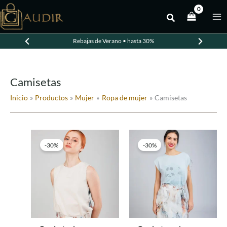
Ir
al
contenido
Rebajas de Verano • hasta 30%
Camisetas
Inicio
Productos
Mujer
Ropa de mujer
Camisetas
-30%
-30%