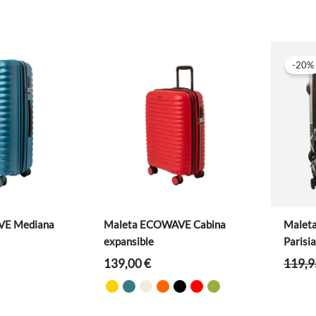
original
actual
era:
es:
109,90 €.
87,92 €.
-20%
VE Mediana
Maleta ECOWAVE Cabina
Maleta
expansible
Parisi
139,00
€
119,