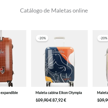
Catálogo de Maletas online
-20%
-20%
 expandible
Maleta cabina Eikon Olympia
Maleta
El
El
109,90
€
87,92
€
109,
precio
precio