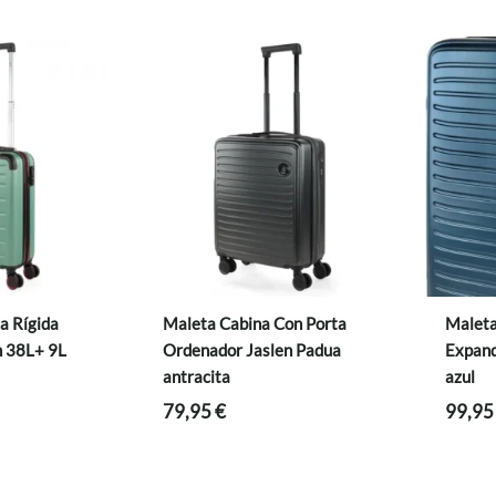
a Rígida
Maleta Cabina Con Porta
Maleta
n 38L+ 9L
Ordenador Jaslen Padua
Expand
antracita
azul
79,95
€
99,9