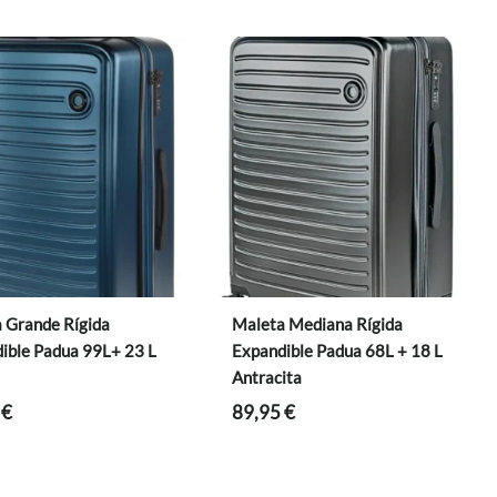
119,95 €.
95,96 €.
 Grande Rígida
Maleta Mediana Rígida
ible Padua 99L+ 23 L
Expandible Padua 68L + 18 L
Antracita
5
€
89,95
€