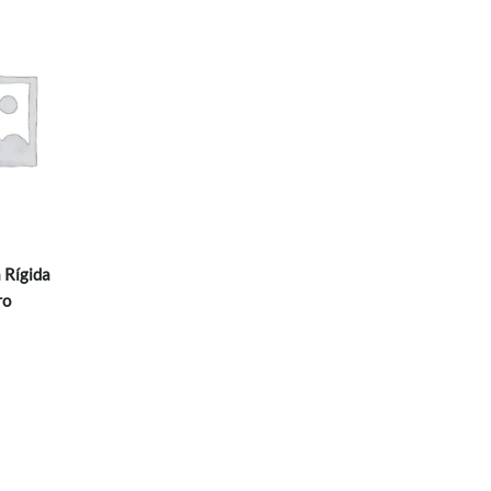
 Rígida
ro