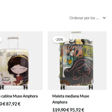
-20%
 cabina Muse Amphora
Maleta mediana Muse
Amphora
El
El
90
€
87,92
€
precio
precio
El
El
119,90
€
95,92
€