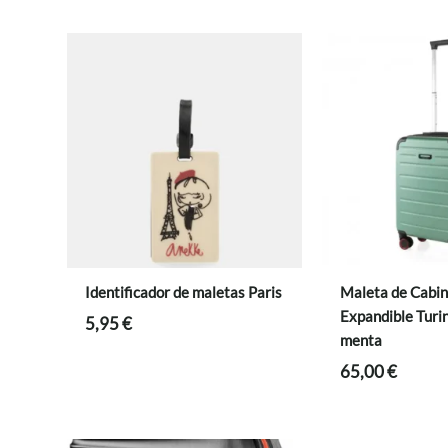
119,90 €.
95,92 €.
Identificador de maletas Paris
Maleta de Cabin
Expandible Turi
5,95
€
menta
65,00
€