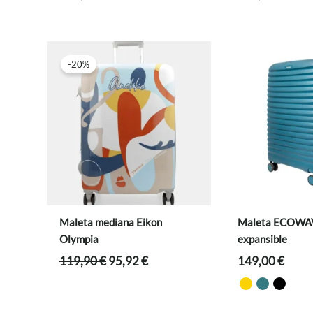
-20%
Maleta mediana Eikon
Maleta ECOWA
Olympia
expansible
El
El
119,90
€
95,92
€
149,00
€
precio
precio
original
actual
era:
es: