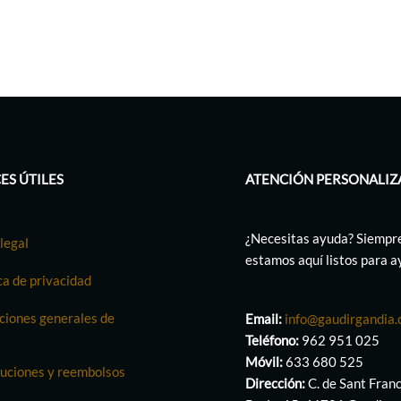
ES ÚTILES
ATENCIÓN PERSONALIZ
¿Necesitas ayuda? Siempr
legal
estamos aquí listos para 
ca de privacidad
ciones generales de
Email:
info@gaudirgandia
Teléfono:
962 951 025
Móvil:
633 680 525
uciones y reembolsos
Dirección:
C. de Sant Fran