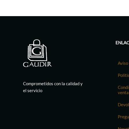
ENLAC
Aviso 
Políti
Comprometidos con la calidad y
Condi
el servicio
venta
Devol
Pregu
Nosot