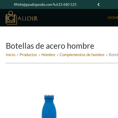
Ir
info@gaudirgandia.com
633 680 525
al
contenido
HOM
Botellas de acero hombre
Inicio
Productos
Hombre
Complementos de hombre
Botel