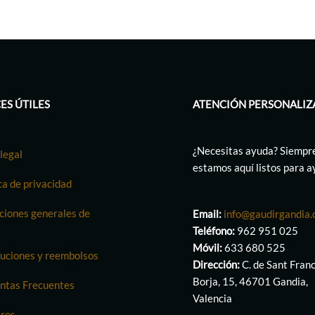
ES ÚTILES
ATENCIÓN PERSONALIZ
¿Necesitas ayuda? Siempr
legal
estamos aquí listos para 
ca de privacidad
ciones generales de
Email:
info@gaudirgandia
Teléfono:
962 951 025
Móvil:
633 680 525
uciones y reembolsos
Dirección:
C. de Sant Fran
Borja, 15, 46701 Gandia,
ntas Frecuentes
Valencia
ros