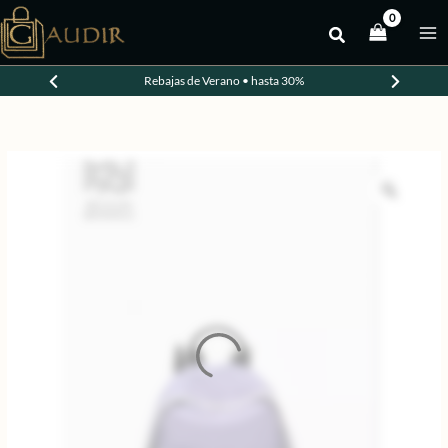
Ir
al
-50%
contenido
Rebajas de Verano • hasta 30%