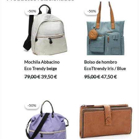
-50%
-50%
-50%
-50%
Mochila Abbacino
Bolso de hombro
Eco Trendy beige
EcoTtrendy Iris / Blue
El
El
El
El
79,00
€
39,50
€
95,00
€
47,50
€
precio
precio
precio
precio
original
actual
original
actual
era:
es:
era:
es:
79,00 €.
39,50 €.
95,00 €.
47,50 €.
-50%
-50%