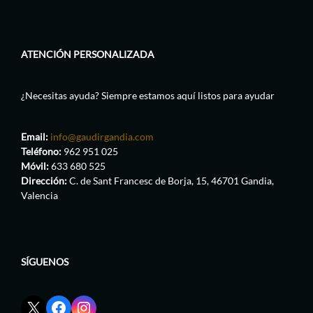
ATENCIÓN PERSONALIZADA
¿Necesitas ayuda? Siempre estamos aquí listos para ayudar
Email:
info@gaudirgandia.com
Teléfono:
962 951 025
Móvil:
633 680 525
Dirección:
C. de Sant Francesc de Borja, 15, 46701 Gandia,
Valencia
SÍGUENOS
Enlace
Enlace
Enlace