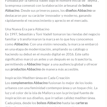
Fundada por la familia Vadell bajo el nombre inicial de "Seyma",
la empresa comenzó con la elaboración artesanal de
bolsos
Abbacino
. Desde sus primeros pasos, los
diseños Abbacino
se
destacaron por su carácter innovador y moderno, ganando
rápidamente el reconocimiento y aprecio en el mercado.
Una Nueva Era para Abbacino
En 1997, Sebastián y Toni Vadell tomaron las riendas del negocio
familiar y transformaron la marca en lo que hoy conocemos
como
Abbacino
. Con una visión renovada, la marca se embarcó
en una etapa de modernización, ampliando su catálogo y
haciendo su debut en el mundo digital en 2016. Este salto
significativo marcó un antes y un después en su trayectoria,
permitiendo a
Abbacino
llegar a una audiencia global y ofrecer
sus
productos Abbacino
de manera más accesible.
Inspiración Mediterránea en Cada Creación
Los
complementos Abbacino
fusionan lo mejor de los looks
urbanos con una feminidad contemporánea y un toque chic. La
luz y el color de la isla de Mallorca son la principal fuente de
inspiración en sus diseños, que irradian calidez mediterránea.
Cada pieza, desde los
bolsos Abbacino
hasta las
carteras