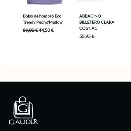
Bolso de hombro Eco
ABBACINO
Trendy Peony/Mallow
BILLETERO CLARA
COGNAC
El
El
89,00
€
44,50
€
precio
precio
55,95
€
original
actual
era:
es:
89,00 €.
44,50 €.