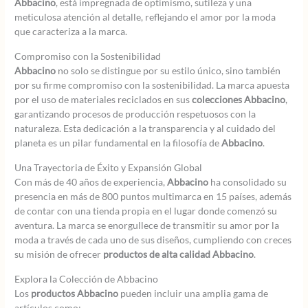
Abbacino
, está impregnada de optimismo, sutileza y una
meticulosa atención al detalle, reflejando el amor por la moda
que caracteriza a la marca.
Compromiso con la Sostenibilidad
Abbacino
no solo se distingue por su estilo único, sino también
por su firme compromiso con la sostenibilidad. La marca apuesta
por el uso de materiales reciclados en sus
colecciones Abbacino
,
garantizando procesos de producción respetuosos con la
naturaleza. Esta dedicación a la transparencia y al cuidado del
planeta es un pilar fundamental en la filosofía de
Abbacino
.
Una Trayectoria de Éxito y Expansión Global
Con más de 40 años de experiencia,
Abbacino
ha consolidado su
presencia en más de 800 puntos multimarca en 15 países, además
de contar con una tienda propia en el lugar donde comenzó su
aventura. La marca se enorgullece de transmitir su amor por la
moda a través de cada uno de sus diseños, cumpliendo con creces
su misión de ofrecer
productos de alta calidad Abbacino
.
Explora la Colección de Abbacino
Los
productos Abbacino
pueden incluir una amplia gama de
artículos como: