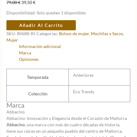
El
El
79,00
€
39,50
€
precio
precio
Disponibilidad:
Solo quedan 1 disponibles
original
actual
era:
es:
Mochila
Añadir Al Carrito
79,00 €.
39,50 €.
Abbacino
SKU:
80688-85
Categorías:
Bolsos de mujer
,
Mochilas y Sacos
,
Eco
Mujer
Trendy
Información adicional
lavanda
Marca
cantidad
Opiniones
Anteriores
Temporada
Eco Trendy
Colección
Marca
Abbacino
Abbacino: Innovación y Elegancia desde el Corazón de Mallorca
Abbacino
, una marca con más de cuatro décadas de historia,
tiene sus raíces en un pequeño pueblo del centro de Mallorca.