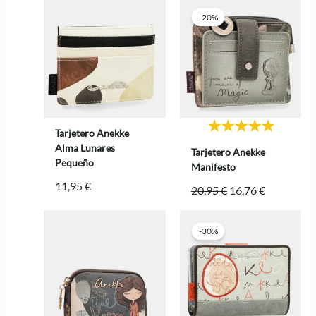
-20%
Tarjetero Anekke
Alma Lunares
Tarjetero Anekke
Pequeño
Manifesto
11,95
€
El
El
20,95
€
16,76
€
precio
precio
original
actual
-30%
era:
es:
20,95 €.
16,76 €.