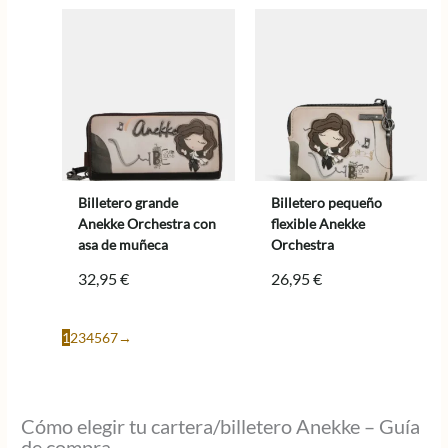
Billetero grande
Billetero pequeño
Anekke Orchestra con
flexible Anekke
asa de muñeca
Orchestra
32,95
€
26,95
€
1
2
3
4
5
6
7
→
Cómo elegir tu cartera/billetero Anekke – Guía
de compra