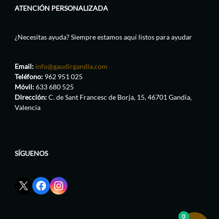
ATENCIÓN PERSONALIZADA
¿Necesitas ayuda? Siempre estamos aquí listos para ayudar
Email:
info@gaudirgandia.com
Teléfono:
962 951 025
Móvil:
633 680 525
Dirección:
C. de Sant Francesc de Borja, 15, 46701 Gandia,
Valencia
SÍGUENOS
Enlace
Enlace
Enlace
red
de
de
social
Facebook
Instagram
X
de
de
0