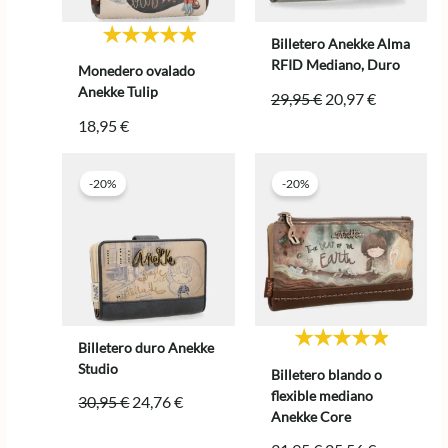
Billetero Anekke Alma
RFID Mediano, Duro
Monedero ovalado
Anekke Tulip
El
El
29,95
€
20,97
€
precio
precio
18,95
€
original
actual
era:
es:
29,95 €.
20,97 €.
-20%
-20%
Billetero duro Anekke
Studio
Billetero blando o
flexible mediano
El
El
30,95
€
24,76
€
Anekke Core
precio
precio
original
actual