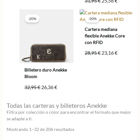
El
El
31,95
€
25,56
€
era:
es:
precio
precio
30,95 €.
24,76 €.
original
actual
-20%
-20%
era:
es:
31,95 €.
25,56 €.
Cartera mediana
flexible Anekke Core
con RFID
El
El
28,95
€
23,16
€
precio
precio
original
actual
Billetero duro Anekke
era:
es:
Bloom
28,95 €.
23,16 €.
El
El
32,95
€
26,36
€
precio
precio
original
actual
Todas las carteras y billeteros Anekke
era:
es:
Filtra por colección o color para encontrar el formato que mejor
32,95 €.
26,36 €.
se adapte a ti.
Ordenado
Mostrando 1–32 de 206 resultados
por