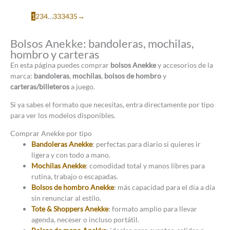
1
2
3
4
…
33
34
35
→
Bolsos Anekke: bandoleras, mochilas,
hombro y carteras
En esta página puedes comprar
bolsos Anekke
y accesorios de la
marca:
bandoleras
,
mochilas
,
bolsos de hombro
y
carteras/billeteros
a juego.
Si ya sabes el formato que necesitas, entra directamente por tipo
para ver los modelos disponibles.
Comprar Anekke por tipo
Bandoleras Anekke
: perfectas para diario si quieres ir
ligera y con todo a mano.
Mochilas Anekke
: comodidad total y manos libres para
rutina, trabajo o escapadas.
Bolsos de hombro Anekke
: más capacidad para el día a día
sin renunciar al estilo.
Tote & Shoppers Anekke
: formato amplio para llevar
agenda, neceser o incluso portátil.