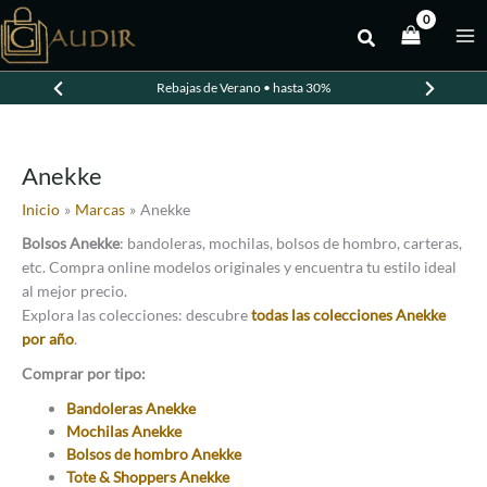
Ir
al
contenido
Rebajas de Verano • hasta 30%
Anekke
Inicio
Marcas
Anekke
Bolsos Anekke
: bandoleras, mochilas, bolsos de hombro, carteras,
etc. Compra online modelos originales y encuentra tu estilo ideal
al mejor precio.
Explora las colecciones: descubre
todas las colecciones Anekke
por año
.
Comprar por tipo:
Bandoleras Anekke
Mochilas Anekke
Bolsos de hombro Anekke
Tote & Shoppers Anekke