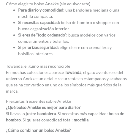
Cómo elegir tu bolso Anekke (sin equivocarte)
Para diario y comodidad:
una bandolera mediana o una
mochila compacta.
Si necesitas capacidad:
bolso de hombro o shopper con
buena organización interior.
Si eres de “todo ordenado”:
busca modelos con varios
compartimentos y bolsillos.
Si priorizas seguridad:
elige cierre con cremallera y
bolsillos interiores.
Towanda, el guiño más reconocible
En muchas colecciones aparece
Towanda
, el gato aventurero del
universo Anekke: un detalle recurrente en estampados y acabados
que se ha convertido en uno de los símbolos más queridos de la
marca.
Preguntas frecuentes sobre Anekke
¿Qué bolso Anekke es mejor para diario?
Si llevas lo justo:
bandolera
. Si necesitas más capacidad:
bolso de
hombro
. Si quieres comodidad total:
mochila
.
¿Cómo combinar un bolso Anekke?