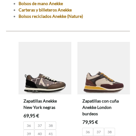
Bolsos de mano Anekke
Carteras y billeteros Anekke
Bolsos reciclados Anekke (Nature)
Zapatillas Anekke
Zapatillas con cuña
New York negras
Anekke London
burdeos
69,95
€
79,95
€
36
37
38
36
37
38
39
40
41