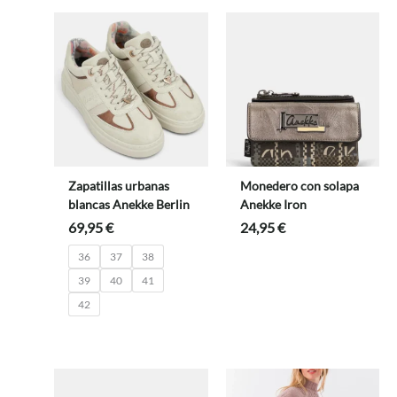
Zapatillas urbanas
Monedero con solapa
blancas Anekke Berlin
Anekke Iron
69,95
€
24,95
€
36
37
38
39
40
41
42