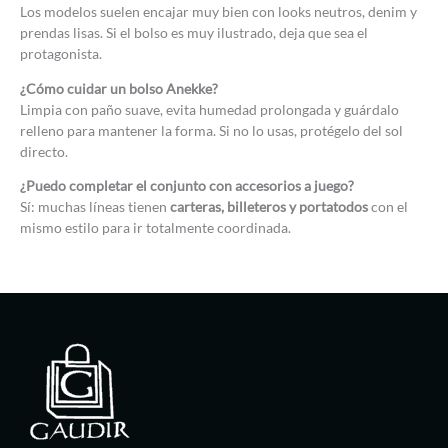
Los modelos suelen encajar muy bien con looks neutros, denim y
prendas lisas. Si el bolso es muy ilustrado, deja que sea el
protagonista.
¿Cómo cuidar un bolso Anekke?
Limpia con paño suave, evita humedad prolongada y guárdalo
relleno para mantener la forma. Si no lo usas, protégelo del sol
directo.
¿Puedo completar el conjunto con accesorios a juego?
Sí: muchas líneas tienen
carteras, billeteros y portatodos
con el
mismo estilo para ir totalmente coordinada.