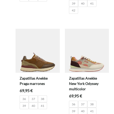
39
40
41
42
Zapatillas Anekke
Zapatillas Anekke
Praga marrones
New York Odyssey
multicolor
69,95
€
69,95
€
36
37
38
36
37
38
39
40
41
39
40
41