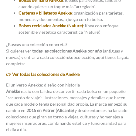
Bolsos de mano Anekke
: ideales para eventos, salidas o
cuando quieres un toque más “arreglado”.
Carteras y billeteros Anekke
: organización para tarjetas,
monedas y documentos, a juego con tu bolso.
Bolsos reciclados Anekke (Nature)
: línea con enfoque
sostenible y estética característica “Nature”.
¿Buscas una colección concreta?
Si quieres ver
todas las colecciones Anekke por año
(antiguas y
nuevas) y entrar a cada colección/subcolección, aquí tienes la guía
completa:
👉 Ver todas las colecciones de Anekke
El universo Anekke: diseño con historia
Anekke
nació con la idea de convertir cada bolso en un pequeño
“recuerdo de viaje”: ilustraciones, mensajes y detalles que hacen
que cada modelo tenga personalidad propia. La marca empezó su
camino en
2015 en Petrer (Alicante)
y desde entonces ha lanzado
colecciones que giran en torno a viajes, culturas y homenajes a
mujeres inspiradoras, combinando estética y funcionalidad para
el día a día.