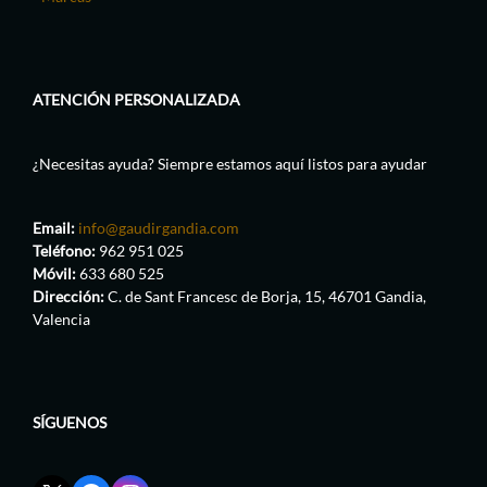
ATENCIÓN PERSONALIZADA
¿Necesitas ayuda? Siempre estamos aquí listos para ayudar
Email:
info@gaudirgandia.com
Teléfono:
962 951 025
Móvil:
633 680 525
Dirección:
C. de Sant Francesc de Borja, 15, 46701 Gandia,
Valencia
SÍGUENOS
Enlace
Enlace
Enlace