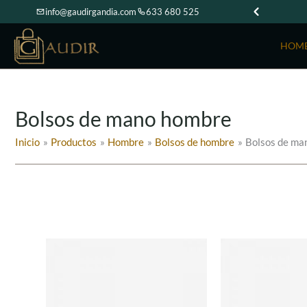
Ir
info@gaudirgandia.com
633 680 525
al
contenido
HOM
Bolsos de mano hombre
Inicio
Productos
Hombre
Bolsos de hombre
Bolsos de ma