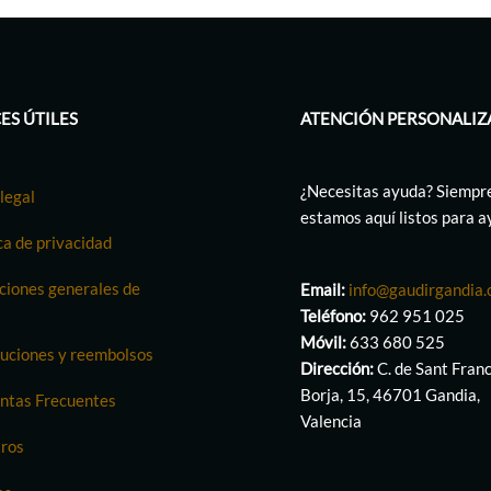
ES ÚTILES
ATENCIÓN PERSONALIZ
¿Necesitas ayuda? Siempr
legal
estamos aquí listos para 
ca de privacidad
ciones generales de
Email:
info@gaudirgandia
Teléfono:
962 951 025
Móvil:
633 680 525
uciones y reembolsos
Dirección:
C. de Sant Fran
Borja, 15, 46701 Gandia,
ntas Frecuentes
Valencia
ros