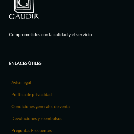
Comprometidos con la calidad y el servicio
ENLACES ÚTILES
Aviso legal
Política de privacidad
Condiciones generales de venta
Devoluciones y reembolsos
Preguntas Frecuentes