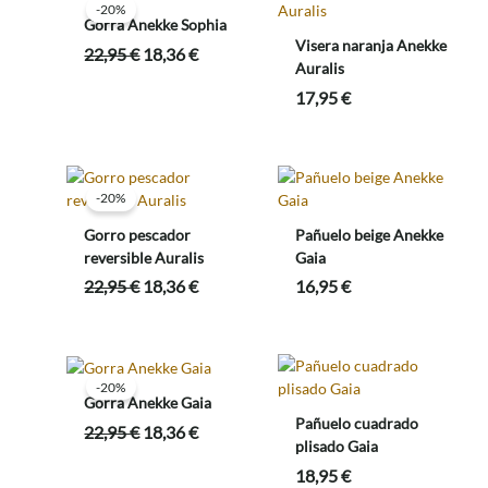
-20%
Gorra Anekke Sophia
Visera naranja Anekke
El
El
22,95
€
18,36
€
Auralis
precio
precio
original
actual
17,95
€
era:
es:
22,95 €.
18,36 €.
-20%
Gorro pescador
Pañuelo beige Anekke
reversible Auralis
Gaia
El
El
22,95
€
18,36
€
16,95
€
precio
precio
original
actual
era:
es:
22,95 €.
18,36 €.
-20%
Gorra Anekke Gaia
Pañuelo cuadrado
El
El
22,95
€
18,36
€
plisado Gaia
precio
precio
original
actual
18,95
€