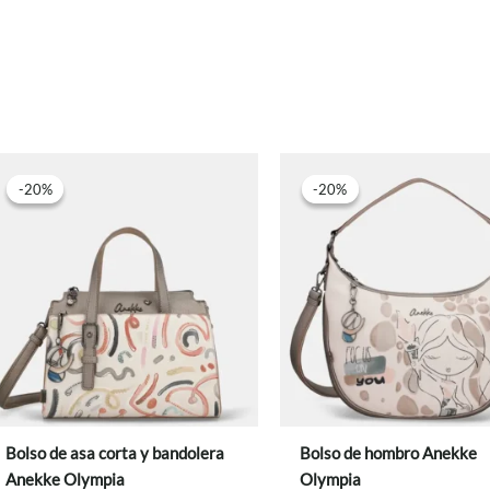
-20%
-20%
-20%
-20%
Bolso de asa corta y bandolera
Bolso de hombro Anekke
Anekke Olympia
Olympia