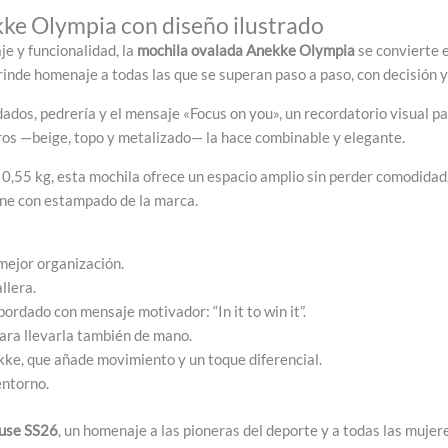
ke Olympia con diseño ilustrado
je y funcionalidad, la
mochila ovalada Anekke Olympia
se convierte e
rinde homenaje a todas las que se superan paso a paso, con decisión y 
dados, pedrería y el mensaje «Focus on you», un recordatorio visual p
utros —beige, topo y metalizado— la hace combinable y elegante.
 0,55 kg, esta mochila ofrece un espacio amplio sin perder comodidad.
iene con estampado de la marca.
mejor organización.
llera.
ordado con mensaje motivador: “In it to win it”.
ara llevarla también de mano.
ke, que añade movimiento y un toque diferencial.
entorno.
use SS26
, un homenaje a las pioneras del deporte y a todas las muje