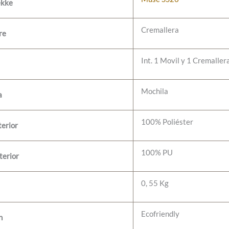
ekke
Cremallera
re
Int. 1 Movil y 1 Cremaller
Mochila
a
100% Poliéster
terior
100% PU
terior
0, 55 Kg
Ecofriendly
n