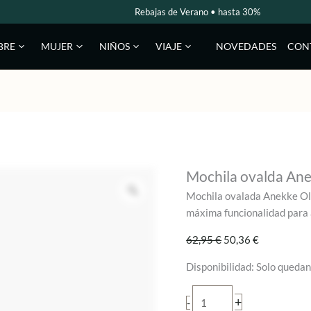
Rebajas de Verano • hasta 30%
NOVEDADES
CON
BRE
MUJER
NIÑOS
VIAJE
Mochila ovalda An
Mochila ovalada Anekke Oly
máxima funcionalidad para 
El
El
62,95
€
50,36
€
precio
precio
Disponibilidad:
Solo quedan
original
actual
era:
es:
Mochila
+
-
62,95 €.
50,36 €.
ovalda