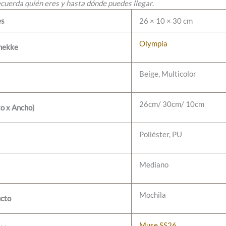
ecuerda quién eres y hasta dónde puedes llegar
.
es
26 × 10 × 30 cm
Olympia
nekke
Beige, Multicolor
26cm/ 30cm/ 10cm
to x Ancho)
Poliéster, PU
Mediano
Mochila
ucto
Muse SS26