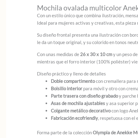
Mochila ovalada multicolor Anek
Con un estilo único que combina ilustración, mensa
Ideal para mujeres activas y creativas, esta pieza 
Su diseño frontal presenta una ilustración con bor
le da un toque original, y su colorido en tonos ne
Con unas medidas de
26 x 30 x 10 cm
y un peso de
mientras que el forro interior (100% poliéster) v
Diseño práctico y lleno de detalles
Doble compartimento
con cremallera para 
Bolsillo interior
para móvil y otro con crema
Parte trasera con diseño grabado
y parche b
Asas de mochila ajustables
y asa superior p
Colgante metálico decorativo
con logo Anek
Fabricación ecofriendly
, respetuosa con el 
Forma parte de la colección
Olympia de Anekke M