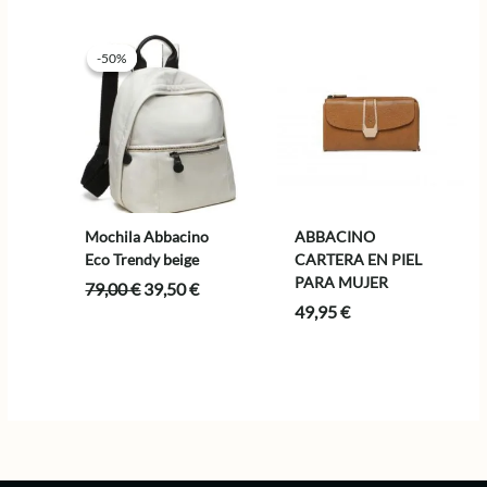
original
actual
79,00 €.
39,50 €.
era:
es:
85,00 €.
42,50 €.
-50%
-50%
Mochila Abbacino
ABBACINO
Eco Trendy beige
CARTERA EN PIEL
PARA MUJER
El
El
79,00
€
39,50
€
precio
precio
49,95
€
original
actual
era:
es:
79,00 €.
39,50 €.