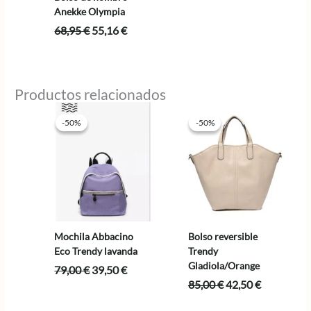
Anekke Olympia
El
El
68,95
€
55,16
€
precio
precio
original
actual
era:
es:
68,95 €.
55,16 €.
Productos relacionados
-50%
-50%
-50%
-50%
Mochila Abbacino
Bolso reversible
Eco Trendy lavanda
Trendy
Gladiola/Orange
El
El
79,00
€
39,50
€
precio
precio
El
El
85,00
€
42,50
€
original
actual
precio
precio
era:
es: