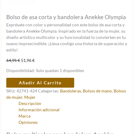
Bolso de asa corta y bandolera Anekke Olympia
Exprésate con color y personalidad con este bolso de asa corta y
bandolera Anekke Olympia. Inspirado en la fuerza de la mujer, su
diseño artístico multicolor y su funcionalidad lo convierten en tu
nuevo imprescindible. ¡Lleva contigo una historia de superación y
estilo!
El
El
64,95
€
51,96
€
precio
precio
Disponibilidad:
Solo quedan 1 disponibles
original
actual
era:
es:
Bolso
Añadir Al Carrito
64,95 €.
51,96 €.
de
SKU:
42741-424
Categorías:
Bandoleras
,
Bolsos de mano
,
Bolsos
asa
de mujer
,
Mujer
corta
Descripción
y
Información adicional
bandolera
Marca
Anekke
Opiniones
Olympia
cantidad