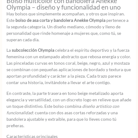
Bolso multicolor con bandolera Anekke
Olympia – diseño y funcionalidad en uno
Hay bolsos que simplemente acompañan, y otros que inspiran.
Este
bolso de asa corta y bandolera Anekke Olympia
pertenece a
la segunda categoría. Un diseño mediano, cómodo y lleno de
personalidad que rinde homenaje a mujeres que, como tú, se
superan cada día.
La
subcolección Olympia
celebra el espíritu deportivo y la fuerza
femenina con un estampado abstracto que rebosa energía y color.
Las pinceladas curvas en tonos coral, beige, negro, azul y mostaza
se combinan con pequeñas aplicaciones de bordado y textura que
aportan profundidad y carácter a la pieza. Cada trazo parece
contar una historia, invitándote a llevar el arte contigo.
En contraste, la parte trasera en tono beige metalizado aporta
elegancia y versatilidad, con un discreto logo en relieve que añade
un toque distintivo. Este bolso combina
diseño artístico con
funcionalidad
: cuenta con dos asas cortas reforzadas y una
bandolera ajustable y extraíble, para que lo lleves como tú
prefieras.
Características principales