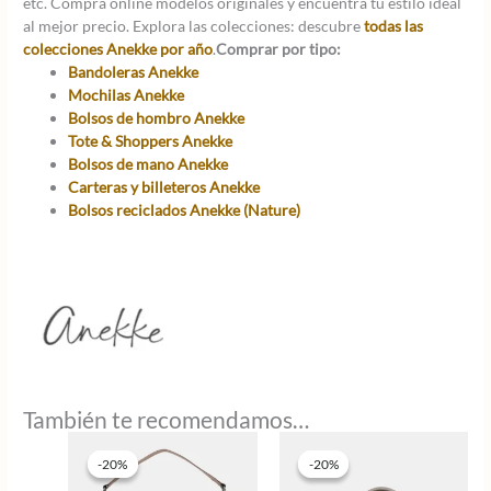
etc. Compra online modelos originales y encuentra tu estilo ideal
al mejor precio. Explora las colecciones: descubre
todas las
colecciones Anekke por año
.
Comprar por tipo:
Bandoleras Anekke
Mochilas Anekke
Bolsos de hombro Anekke
Tote & Shoppers Anekke
Bolsos de mano Anekke
Carteras y billeteros Anekke
Bolsos reciclados Anekke (Nature)
También te recomendamos…
-20%
-20%
-20%
-20%