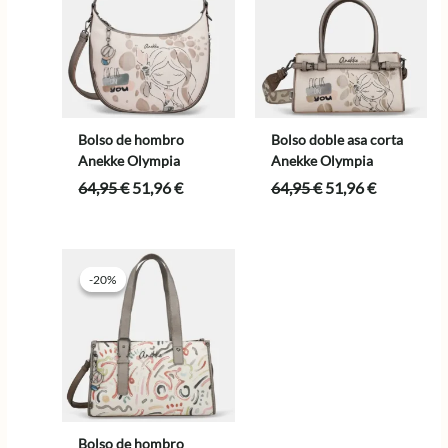
Bolso de hombro
Bolso doble asa corta
Anekke Olympia
Anekke Olympia
El
El
El
El
64,95
€
51,96
€
64,95
€
51,96
€
precio
precio
precio
precio
original
actual
original
actual
era:
es:
era:
es:
64,95 €.
51,96 €.
64,95 €.
51,96 €.
-20%
-20%
Bolso de hombro