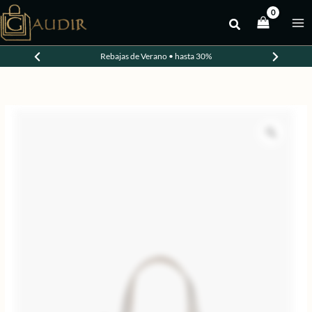
Ir
al
-20%
contenido
Rebajas de Verano • hasta 30%