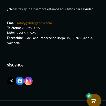
¿Necesitas ayuda? Siempre estamos aquí listos para ayudar
Email:
info@gaudirgandia.com
Teléfono:
962 951 025
Móvil:
633 680 525
Dirección:
C. de Sant Francesc de Borja, 15, 46701 Gandia,
Valencia
SÍGUENOS
Enlace
Enlace
Enlace
red
de
de
social
Facebook
Instagram
X
de
de
0
de
GaudirGandia
GaudirGandia
GaudirGandia