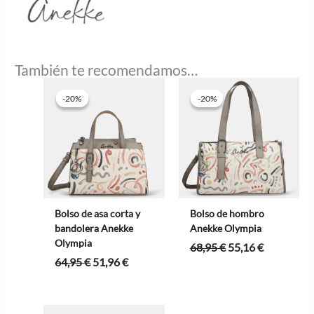
También te recomendamos…
-20%
-20%
-20%
-20%
Bolso de asa corta y
Bolso de hombro
bandolera Anekke
Anekke Olympia
Olympia
El
El
68,95
€
55,16
€
precio
precio
El
El
64,95
€
51,96
€
original
actual
precio
precio
era:
es:
original
actual
68,95 €.
55,16 €.
era:
es: