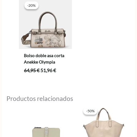
64,95 €.
51,96 €.
-20%
-20%
Bolso doble asa corta
Anekke Olympia
El
El
64,95
€
51,96
€
precio
precio
original
actual
era:
es:
64,95 €.
51,96 €.
Productos relacionados
-50%
-50%