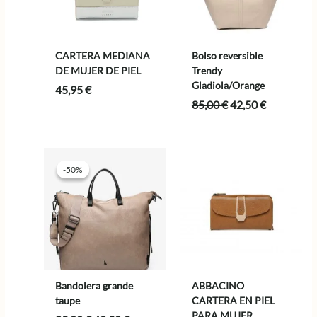
CARTERA MEDIANA
Bolso reversible
DE MUJER DE PIEL
Trendy
Gladiola/Orange
45,95
€
El
El
85,00
€
42,50
€
precio
precio
original
actual
era:
es:
85,00 €.
42,50 €.
-50%
-50%
Bandolera grande
ABBACINO
taupe
CARTERA EN PIEL
PARA MUJER