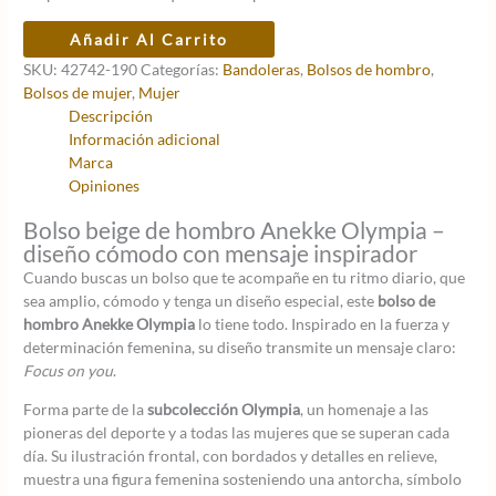
original
actual
era:
es:
Bolso
Añadir Al Carrito
64,95 €.
51,96 €.
de
SKU:
42742-190
Categorías:
Bandoleras
,
Bolsos de hombro
,
hombro
Bolsos de mujer
,
Mujer
Anekke
Descripción
Olympia
Información adicional
cantidad
Marca
Opiniones
Bolso beige de hombro Anekke Olympia –
diseño cómodo con mensaje inspirador
Cuando buscas un bolso que te acompañe en tu ritmo diario, que
sea amplio, cómodo y tenga un diseño especial, este
bolso de
hombro Anekke Olympia
lo tiene todo. Inspirado en la fuerza y
determinación femenina, su diseño transmite un mensaje claro:
Focus on you
.
Forma parte de la
subcolección Olympia
, un homenaje a las
pioneras del deporte y a todas las mujeres que se superan cada
día. Su ilustración frontal, con bordados y detalles en relieve,
muestra una figura femenina sosteniendo una antorcha, símbolo