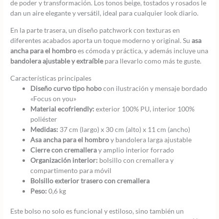
de poder y transformación. Los tonos beige, tostados y rosados le
dan un aire elegante y versátil, ideal para cualquier look diario.
En la parte trasera, un diseño patchwork con texturas en
diferentes acabados aporta un toque moderno y original. Su
asa
ancha para el hombro
es cómoda y práctica, y además incluye una
bandolera ajustable y extraíble
para llevarlo como más te guste.
Características principales
Diseño curvo tipo hobo
con ilustración y mensaje bordado
«Focus on you»
Material ecofriendly:
exterior 100% PU, interior 100%
poliéster
Medidas:
37 cm (largo) x 30 cm (alto) x 11 cm (ancho)
Asa ancha para el hombro
y bandolera larga ajustable
Cierre con cremallera
y amplio interior forrado
Organización interior:
bolsillo con cremallera y
compartimento para móvil
Bolsillo exterior trasero con cremallera
Peso:
0,6 kg
Este bolso no solo es funcional y estiloso, sino también un