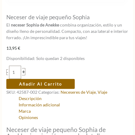
Neceser de viaje pequeño Sophia
El
neceser Sophia de Anekke
combina organización, estilo y un
diseño lleno de personalidad. Compacto, con asa lateral e interior
forrado. ¡Un imprescindible para tus viajes!
13,95
€
Disponibilidad:
Solo quedan 2 disponibles
Neceser
+
-
de
viaje
Añadir Al Carrito
pequeño
SKU:
42587-002
Categorías:
Neceseres de Viaje
,
Viaje
Sophia
Descripción
cantidad
Información adicional
Marca
Opiniones
Neceser de viaje pequeño Sophia de