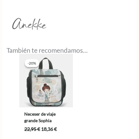
También te recomendamos…
-20%
-20%
Neceser de viaje
grande Sophia
El
El
22,95
€
18,36
€
precio
precio