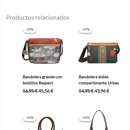
original
actual
era:
es:
22,95 €.
18,36 €.
Productos relacionados
-20%
-20%
-20%
-20%
Bandolera grande con
Bandolera doble
bolsillos Respect
compartimento Urban
El
El
El
El
56,95
€
45,56
€
54,95
€
43,96
€
precio
precio
precio
precio
original
actual
original
actual
era:
es:
era:
es:
56,95 €.
45,56 €.
54,95 €.
43,96 €.
-20%
-20%
-20%
-20%