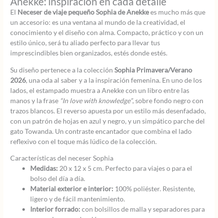
Anekke: inspiración en cada detalle
El
Neceser de viaje pequeño Sophia de Anekke
es mucho más que
un accesorio: es una ventana al mundo de la creatividad, el
conocimiento y el diseño con alma. Compacto, práctico y con un
estilo único, será tu aliado perfecto para llevar tus
imprescindibles bien organizados, estés donde estés.
Su diseño pertenece a la colección
Sophia Primavera/Verano
2026
, una oda al saber y a la inspiración femenina. En uno de los
lados, el estampado muestra a Anekke con un libro entre las
manos y la frase
“In love with knowledge”
, sobre fondo negro con
trazos blancos. El reverso apuesta por un estilo más desenfadado,
con un patrón de hojas en azul y negro, y un simpático parche del
gato Towanda. Un contraste encantador que combina el lado
reflexivo con el toque más lúdico de la colección.
Características del neceser Sophia
Medidas:
20 x 12 x 5 cm. Perfecto para viajes o para el
bolso del día a día.
Material exterior e interior:
100% poliéster. Resistente,
ligero y de fácil mantenimiento.
Interior forrado:
con bolsillos de malla y separadores para