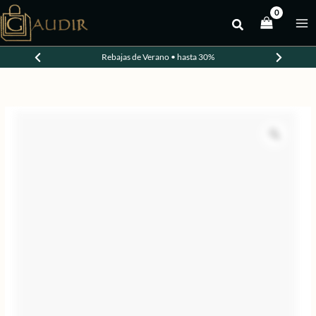
Ir
al
contenido
Rebajas de Verano • hasta 30%