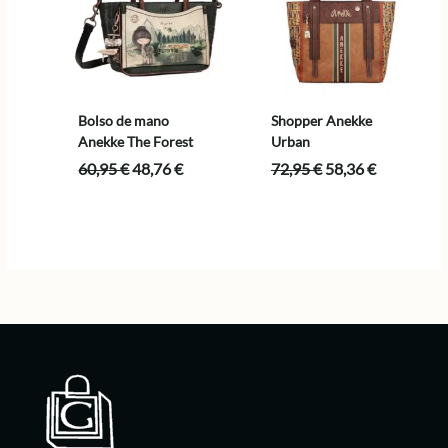
Bolso de mano
Shopper Anekke
Anekke The Forest
Urban
El
El
El
El
60,95
€
48,76
€
72,95
€
58,36
€
precio
precio
precio
precio
original
actual
original
actual
era:
es:
era:
es:
60,95 €.
48,76 €.
72,95 €.
58,36 €.