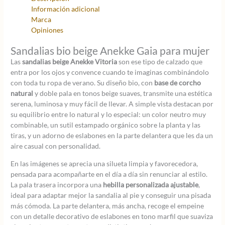
Información adicional
Marca
Opiniones
Sandalias bio beige Anekke Gaia para mujer
Las
sandalias beige Anekke Vitoria
son ese tipo de calzado que
entra por los ojos y convence cuando te imaginas combinándolo
con toda tu ropa de verano. Su diseño bio, con
base de corcho
natural
y doble pala en tonos beige suaves, transmite una estética
serena, luminosa y muy fácil de llevar. A simple vista destacan por
su equilibrio entre lo natural y lo especial: un color neutro muy
combinable, un sutil estampado orgánico sobre la planta y las
tiras, y un adorno de eslabones en la parte delantera que les da un
aire casual con personalidad.
En las imágenes se aprecia una silueta limpia y favorecedora,
pensada para acompañarte en el día a día sin renunciar al estilo.
La pala trasera incorpora una
hebilla personalizada ajustable
,
ideal para adaptar mejor la sandalia al pie y conseguir una pisada
más cómoda. La parte delantera, más ancha, recoge el empeine
con un detalle decorativo de eslabones en tono marfil que suaviza