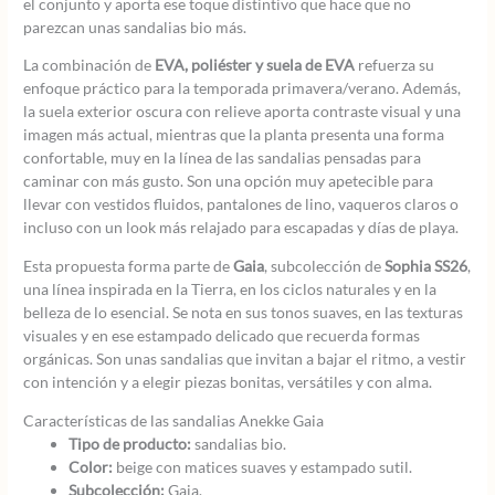
el conjunto y aporta ese toque distintivo que hace que no
parezcan unas sandalias bio más.
La combinación de
EVA, poliéster y suela de EVA
refuerza su
enfoque práctico para la temporada primavera/verano. Además,
la suela exterior oscura con relieve aporta contraste visual y una
imagen más actual, mientras que la planta presenta una forma
confortable, muy en la línea de las sandalias pensadas para
caminar con más gusto. Son una opción muy apetecible para
llevar con vestidos fluidos, pantalones de lino, vaqueros claros o
incluso con un look más relajado para escapadas y días de playa.
Esta propuesta forma parte de
Gaia
, subcolección de
Sophia SS26
,
una línea inspirada en la Tierra, en los ciclos naturales y en la
belleza de lo esencial. Se nota en sus tonos suaves, en las texturas
visuales y en ese estampado delicado que recuerda formas
orgánicas. Son unas sandalias que invitan a bajar el ritmo, a vestir
con intención y a elegir piezas bonitas, versátiles y con alma.
Características de las sandalias Anekke Gaia
Tipo de producto:
sandalias bio.
Color:
beige con matices suaves y estampado sutil.
Subcolección:
Gaia.