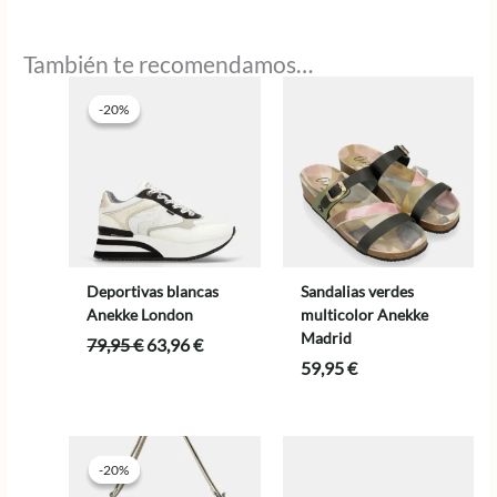
También te recomendamos…
-20%
-20%
Deportivas blancas
Sandalias verdes
Anekke London
multicolor Anekke
Madrid
El
El
79,95
€
63,96
€
precio
precio
59,95
€
original
actual
era:
es:
79,95 €.
63,96 €.
-20%
-20%