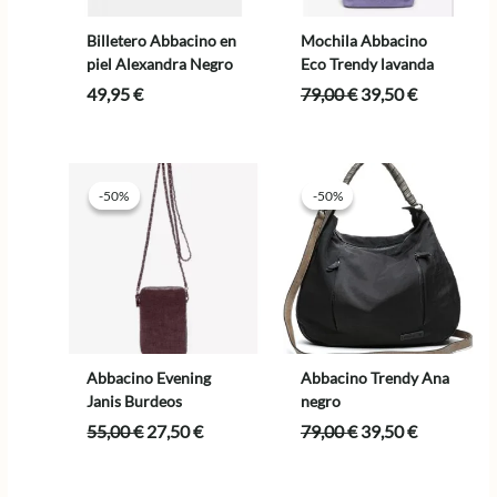
Billetero Abbacino en
Mochila Abbacino
piel Alexandra Negro
Eco Trendy lavanda
El
El
49,95
€
79,00
€
39,50
€
precio
precio
original
actual
era:
es:
79,00 €.
39,50 €.
-50%
-50%
-50%
-50%
Abbacino Evening
Abbacino Trendy Ana
Janis Burdeos
negro
El
El
El
El
55,00
€
27,50
€
79,00
€
39,50
€
precio
precio
precio
precio
original
actual
original
actual
era:
es:
era:
es: