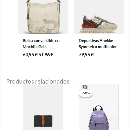
Bolso convertible en
Deportivas Anekke
Mochila Gaia
Symmetra multicolor
El
El
64,95
€
51,96
€
79,95
€
precio
precio
original
actual
era:
es:
64,95 €.
51,96 €.
Productos relacionados
-50%
-50%