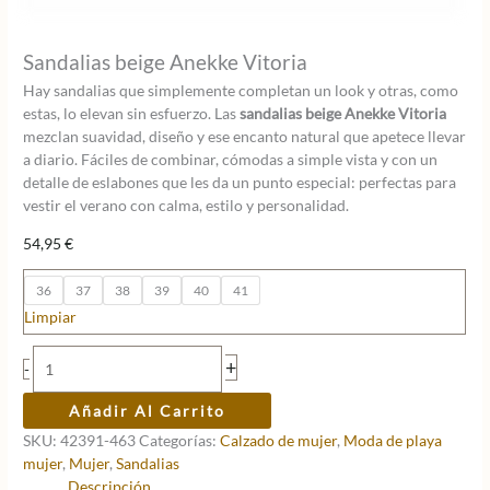
Sandalias beige Anekke Vitoria
Hay sandalias que simplemente completan un look y otras, como
estas, lo elevan sin esfuerzo. Las
sandalias beige Anekke Vitoria
mezclan suavidad, diseño y ese encanto natural que apetece llevar
a diario. Fáciles de combinar, cómodas a simple vista y con un
detalle de eslabones que les da un punto especial: perfectas para
vestir el verano con calma, estilo y personalidad.
54,95
€
36
37
38
39
40
41
Limpiar
Sandalias
+
-
beige
Anekke
Añadir Al Carrito
Vitoria
SKU:
42391-463
Categorías:
Calzado de mujer
,
Moda de playa
cantidad
mujer
,
Mujer
,
Sandalias
Descripción