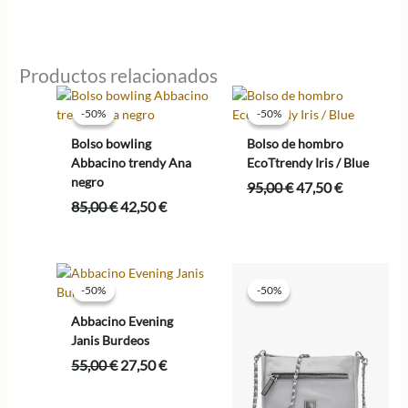
precio
precio
original
actual
era:
es:
72,95 €.
58,36 €.
Productos relacionados
-50%
-50%
-50%
-50%
Bolso bowling
Bolso de hombro
Abbacino trendy Ana
EcoTtrendy Iris / Blue
negro
El
El
95,00
€
47,50
€
precio
precio
El
El
85,00
€
42,50
€
original
actual
precio
precio
era:
es:
original
actual
95,00 €.
47,50 €.
era:
es:
85,00 €.
42,50 €.
-50%
-50%
-50%
-50%
Abbacino Evening
Janis Burdeos
El
El
55,00
€
27,50
€
precio
precio
original
actual