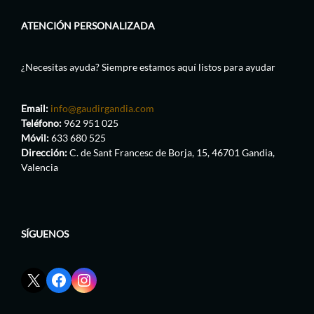
ATENCIÓN PERSONALIZADA
¿Necesitas ayuda? Siempre estamos aquí listos para ayudar
Email:
info@gaudirgandia.com
Teléfono:
962 951 025
Móvil:
633 680 525
Dirección:
C. de Sant Francesc de Borja, 15, 46701 Gandia,
Valencia
SÍGUENOS
Enlace
Enlace
Enlace
red
de
de
social
Facebook
Instagram