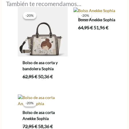
También te recomendamos…
-20%
-20%
-20%
-20%
Bolso Anekke Sophia
El
El
64,95
€
51,96
€
precio
precio
original
actual
era:
es:
64,95 €.
51,96 €.
Bolso de asa corta y
bandolera Sophia
El
El
62,95
€
50,36
€
precio
precio
original
actual
era:
es:
62,95 €.
50,36 €.
-20%
-20%
Bolso de asa corta
Anekke Sophia
El
El
72,95
€
58,36
€