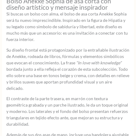
Bolso Anekke Sophia de asa corta con
diseño artístico y mensaje inspirador
Si buscas un bolso con alma, el bolso de asa corta Anekke Sophia
será tu nuevo imprescindible. Inspirado en la figura de Hipatia y
su legado como símbolo de sabiduría y libertad, este diseño es
mucho más que un accesorio: es una invitación a conectar con tu
fuerza interior.
Su diseño frontal está protagonizado por la entrañable ilustración
de Anekke, rodeada de libros, fórmulas y elementos simbólicos
que evocan el conocimiento. La frase
“In love with knowledge”
bordada junto a ella refleja el corazón de esta subcolección. Todo
ello sobre una base en tonos beige y crema, con detalles en relieve
y brillos suaves que aportan profundidad visual y un aire
delicado.
El contraste de la parte trasera, en marrón con textura
geométrica grabada y un parche ilustrado, le da un toque original
y moderno. Los laterales y el fondo del bolso presentan refuerzos
triangulares en tejido efecto ante, que mejoran su estructura y
durabilidad.
Además de sus dos asas de mano, incluye una bandolera ajustable