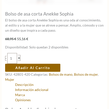
Bolso de asa corta Anekke Sophia
El bolso de asa corta Anekke Sophia es una oda al conocimiento,
al estilo y a la mujer que se atreve a pensar. Amplio, cómodo y con
un diseño que inspira a cada paso.
El
El
68,95
€
55,16
€
precio
precio
Disponibilidad:
Solo quedan 2 disponibles
original
actual
era:
es:
Bolso
+
-
68,95 €.
55,16 €.
de
asa
Añadir Al Carrito
corta
SKU:
42801-420
Categorías:
Bolsos de mano
,
Bolsos de mujer
,
Anekke
Mujer
Sophia
Descripción
cantidad
Información adicional
Marca
Opiniones