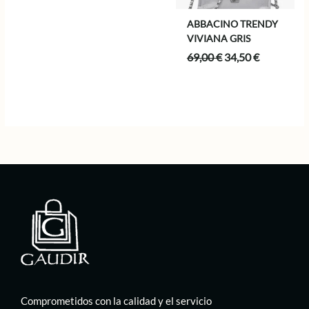
era:
es:
55,00 €.
27,50 €.
ABBACINO TRENDY
VIVIANA GRIS
El
El
69,00
€
34,50
€
precio
precio
original
actual
era:
es:
69,00 €.
34,50 €.
Comprometidos con la calidad y el servicio