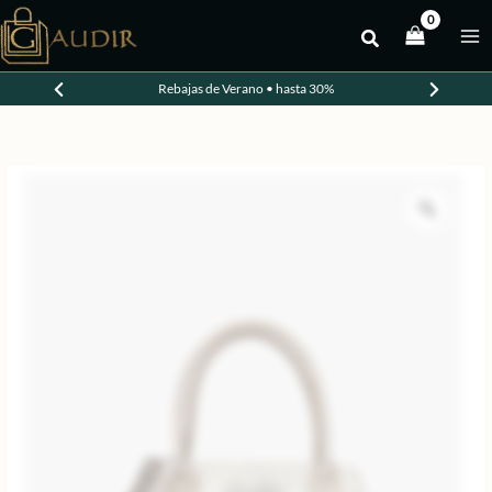
Ir
al
-20%
contenido
Rebajas de Verano • hasta 30%