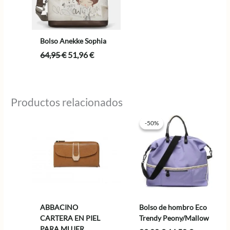
Bolso Anekke Sophia
El
El
64,95
€
51,96
€
precio
precio
original
actual
era:
es:
64,95 €.
51,96 €.
Productos relacionados
-50%
-50%
ABBACINO
Bolso de hombro Eco
CARTERA EN PIEL
Trendy Peony/Mallow
PARA MUJER