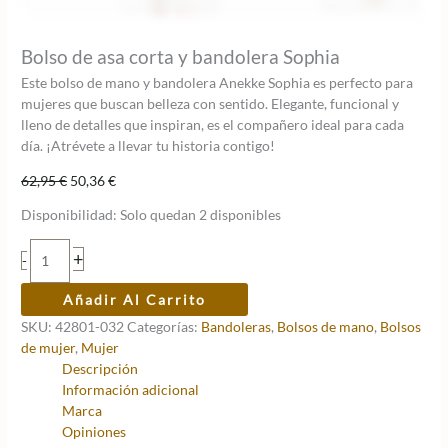
Bolso de asa corta y bandolera Sophia
Este bolso de mano y bandolera Anekke Sophia es perfecto para
mujeres que buscan belleza con sentido. Elegante, funcional y
lleno de detalles que inspiran, es el compañero ideal para cada
día. ¡Atrévete a llevar tu historia contigo!
El
El
62,95
€
50,36
€
precio
precio
Disponibilidad:
Solo quedan 2 disponibles
original
actual
era:
es:
Bolso
+
-
62,95 €.
50,36 €.
de
asa
Añadir Al Carrito
corta
SKU:
42801-032
Categorías:
Bandoleras
,
Bolsos de mano
,
Bolsos
y
de mujer
,
Mujer
bandolera
Descripción
Sophia
Información adicional
cantidad
Marca
Opiniones