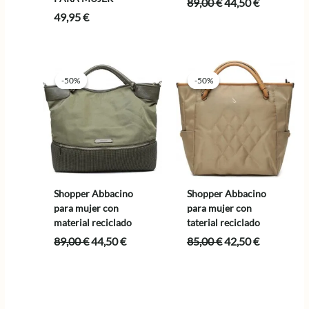
El
El
89,00
€
44,50
€
precio
precio
49,95
€
original
actual
era:
es:
89,00 €.
44,50 €.
-50%
-50%
-50%
-50%
Shopper Abbacino
Shopper Abbacino
para mujer con
para mujer con
material reciclado
taterial reciclado
El
El
El
El
89,00
€
44,50
€
85,00
€
42,50
€
precio
precio
precio
precio
original
actual
original
actual
era:
es:
era:
es:
89,00 €.
44,50 €.
85,00 €.
42,50 €.