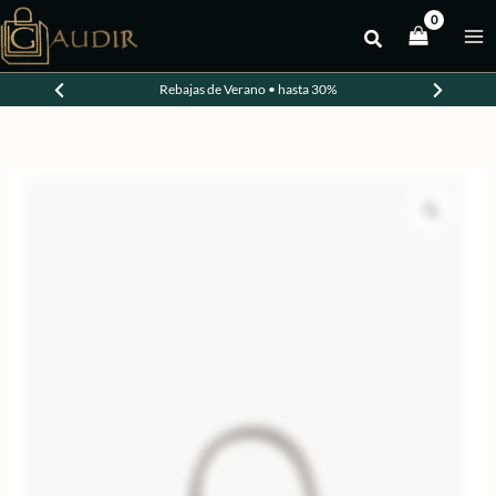
Ir
al
-20%
contenido
Rebajas de Verano • hasta 30%