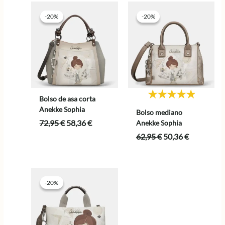
-20%
-20%
-20%
-20%
Bolso de asa corta
Anekke Sophia
Bolso mediano
El
El
72,95
€
58,36
€
Anekke Sophia
precio
precio
El
El
62,95
€
50,36
€
original
actual
precio
precio
era:
es:
original
actual
72,95 €.
58,36 €.
era:
es:
62,95 €.
50,36 €.
-20%
-20%