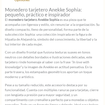
Monedero tarjetero Anekke Sophia:
pequeño, práctico e inspirador
El
monedero tarjetero Anekke Sophia
es esa pieza que te
acompaña con ligereza y estilo, sin renunciar a la organización. Su
diseño compacto, lleno de personalidad, forma parte de la
subcolección Sophia: una colección inspirada en la figura de
Hipatia de Alejandría, símbolo del conocimiento, la libertad y la
luz interior de cada mujer.
Con un diseño frontal que fusiona texturas suaves en tonos
neutros con detalles bordados e ilustraciones delicadas, este
tarjetero rinde homenaje al saber con la frase
“In love with
knowledge”
y la imagen de Anekke en actitud pensativa. En la
parte trasera, los estampados geométricos aportan un toque
moderno y artístico.
Pese a su tamaño reducido, este accesorio destaca por su
funcionalidad. Cuenta con múltiples ranuras para tarjetas, cierre
con lengüeta a presión para mayor seguridad, y un
compartimento con cremallera perfecto para monedas u objetos
pequeños. Todo en un formato ligero y delgado, ideal para bolsos