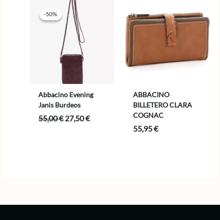
85,00 €.
42,50 €.
-50%
-50%
Abbacino Evening
ABBACINO
Janis Burdeos
BILLETERO CLARA
COGNAC
El
El
55,00
€
27,50
€
precio
precio
55,95
€
original
actual
era:
es:
55,00 €.
27,50 €.