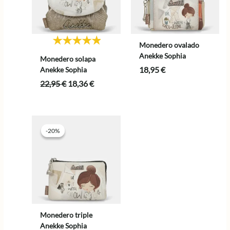
Monedero ovalado
Anekke Sophia
Monedero solapa
18,95
€
Anekke Sophia
El
El
22,95
€
18,36
€
precio
precio
original
actual
era:
es:
22,95 €.
18,36 €.
-20%
-20%
Monedero triple
Anekke Sophia