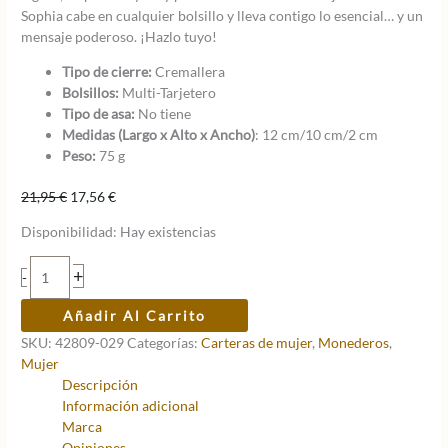
Sophia cabe en cualquier bolsillo y lleva contigo lo esencial… y un
mensaje poderoso. ¡Hazlo tuyo!
Tipo de cierre:
Cremallera
Bolsillos:
Multi-Tarjetero
Tipo de asa:
No tiene
Medidas (Largo x Alto x Ancho)
: 12 cm/10 cm/2 cm
Peso:
75 g
El
El
21,95
€
17,56
€
precio
precio
Disponibilidad:
Hay existencias
original
actual
era:
es:
Monedero
+
-
21,95 €.
17,56 €.
Tarjetero
Anekke
Añadir Al Carrito
Sophia
SKU:
42809-029
Categorías:
Carteras de mujer
,
Monederos
,
cantidad
Mujer
Descripción
Información adicional
Marca
Opiniones