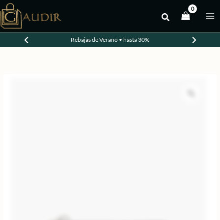
Ir
al
-20%
contenido
Rebajas de Verano • hasta 30%