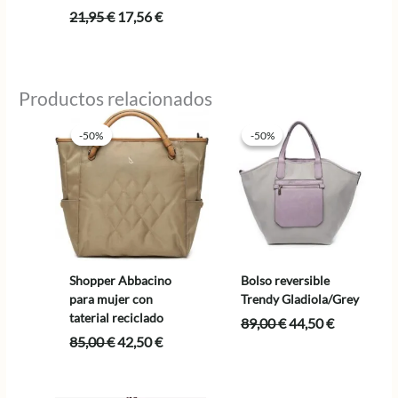
El
El
21,95
€
17,56
€
precio
precio
original
actual
era:
es:
21,95 €.
17,56 €.
Productos relacionados
-50%
-50%
-50%
-50%
Shopper Abbacino
Bolso reversible
para mujer con
Trendy Gladiola/Grey
taterial reciclado
El
El
89,00
€
44,50
€
precio
precio
El
El
85,00
€
42,50
€
original
actual
precio
precio
era:
es:
original
actual
89,00 €.
44,50 €.
era:
es: