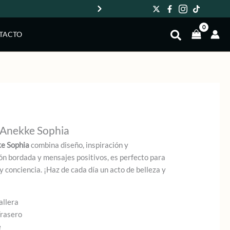
Env
TACTO
Anekke Sophia
e Sophia
combina diseño, inspiración y
ión bordada y mensajes positivos, es perfecto para
o y conciencia. ¡Haz de cada día un acto de belleza y
llera
Trasero
e