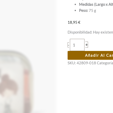
Medidas (Largo x Al
Peso:
75 g
18,95
€
Disponibilidad:
Hay existen
Monedero
+
-
ovalado
Anekke
Añadir Al Ca
Sophia
SKU:
42809-018
Categorí
cantidad