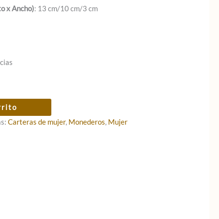
to x Ancho)
: 13 cm/10 cm/3 cm
cias
rrito
as:
Carteras de mujer
,
Monederos
,
Mujer