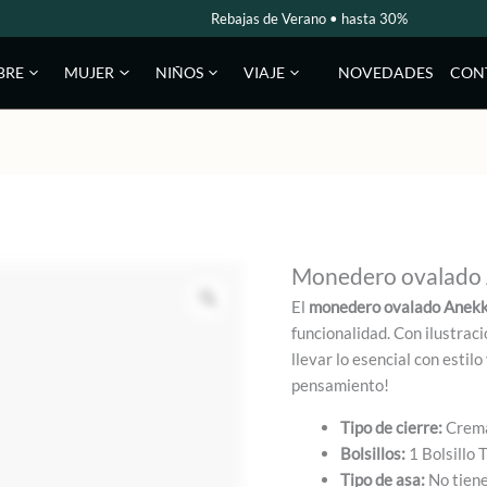
Rebajas de Verano • hasta 30%
NOVEDADES
CON
BRE
MUJER
NIÑOS
VIAJE
Monedero ovalado 
El
monedero ovalado Anekk
funcionalidad. Con ilustrac
llevar lo esencial con estil
pensamiento!
Tipo de cierre:
Crema
Bolsillos:
1 Bolsillo 
Tipo de asa:
No tien