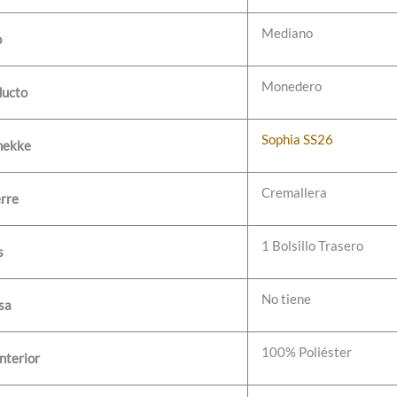
Mediano
o
Monedero
ducto
Sophia SS26
nekke
Cremallera
erre
1 Bolsillo Trasero
s
No tiene
sa
100% Poliéster
nterior