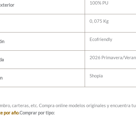
100% PU
xterior
0, 075 Kg
Ecofriendly
ión
2026 Primavera/Vera
da
Shopia
ón
mbro, carteras, etc. Compra online modelos originales y encuentra tu e
ke por año
.
Comprar por tipo: