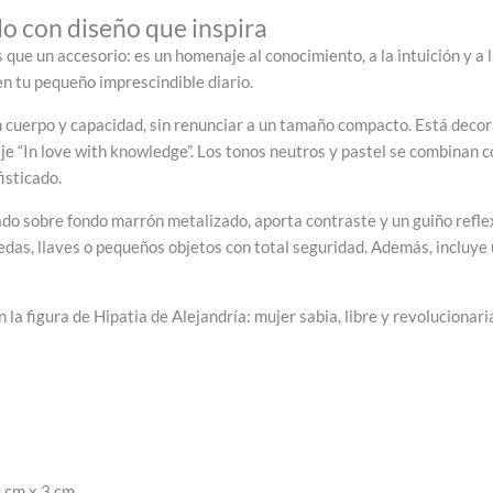
 con diseño que inspira
que un accesorio: es un homenaje al conocimiento, a la intuición y a 
en tu pequeño imprescindible diario.
 cuerpo y capacidad, sin renunciar a un tamaño compacto. Está decor
e “In love with knowledge”. Los tonos neutros y pastel se combinan c
isticado.
do sobre fondo marrón metalizado, aporta contraste y un guiño refle
as, llaves o pequeños objetos con total seguridad. Además, incluye u
en la figura de Hipatia de Alejandría: mujer sabia, libre y revolucionar
 cm x 3 cm