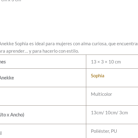
Anekke Sophia es ideal para mujeres con alma curiosa, que encuentra
ra aprender… y para hacerlo con estilo.
nes
13 × 3 × 10 cm
Sophia
 Anekke
Multicolor
13cm/ 10cm/ 3cm
lto x Ancho)
Poliéster, PU
l