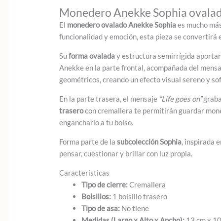
Monedero Anekke Sophia ovalado
El
monedero ovalado Anekke Sophia
es mucho más 
funcionalidad y emoción, esta pieza se convertirá 
Su
forma ovalada
y estructura semirrígida aportan
Anekke en la parte frontal, acompañada del mensaj
geométricos, creando un efecto visual sereno y sof
En la parte trasera, el mensaje
“Life goes on”
graba
trasero
con cremallera te permitirán guardar moned
engancharlo a tu bolso.
Forma parte de la
subcolección Sophia
, inspirada 
pensar, cuestionar y brillar con luz propia.
Características
Tipo de cierre:
Cremallera
Bolsillos:
1 bolsillo trasero
Tipo de asa:
No tiene
Medidas (Largo x Alto x Ancho):
13 cm x 10