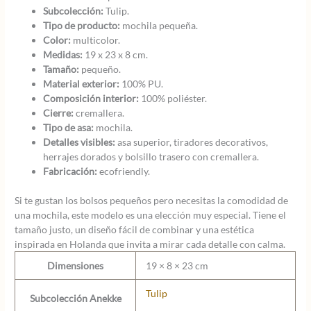
Subcolección:
Tulip.
Tipo de producto:
mochila pequeña.
Color:
multicolor.
Medidas:
19 x 23 x 8 cm.
Tamaño:
pequeño.
Material exterior:
100% PU.
Composición interior:
100% poliéster.
Cierre:
cremallera.
Tipo de asa:
mochila.
Detalles visibles:
asa superior, tiradores decorativos,
herrajes dorados y bolsillo trasero con cremallera.
Fabricación:
ecofriendly.
Si te gustan los bolsos pequeños pero necesitas la comodidad de
una mochila, este modelo es una elección muy especial. Tiene el
tamaño justo, un diseño fácil de combinar y una estética
inspirada en Holanda que invita a mirar cada detalle con calma.
Dimensiones
19 × 8 × 23 cm
Tulip
Subcolección Anekke