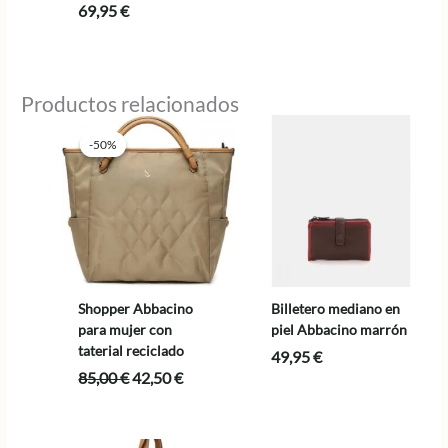
69,95
€
Productos relacionados
-50%
-50%
Shopper Abbacino
Billetero mediano en
para mujer con
piel Abbacino marrón
taterial reciclado
49,95
€
El
El
85,00
€
42,50
€
precio
precio
original
actual
era:
es: