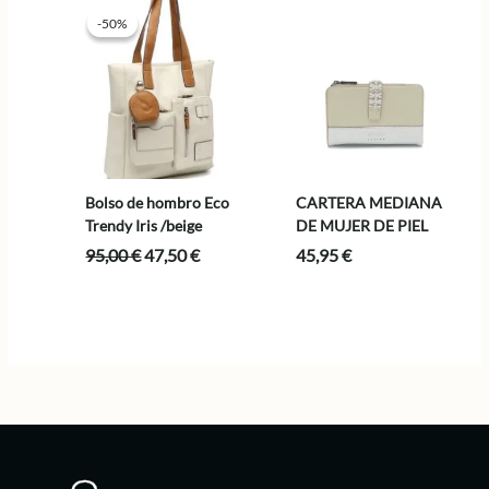
85,00 €.
42,50 €.
-50%
-50%
Bolso de hombro Eco
CARTERA MEDIANA
Trendy Iris /beige
DE MUJER DE PIEL
El
El
95,00
€
47,50
€
45,95
€
precio
precio
original
actual
era:
es:
95,00 €.
47,50 €.