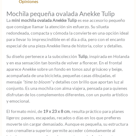
Opiniones
Mochila pequeña ovalada Anekke Tulip
La
mini mochila ovalada Anekke Tulip
es ese accesorio pequeño
que consigue llamar la atención sin esfuerzo. Su silueta
redondeada, compacta y cómoda la convierte en una opción ideal
para llevar lo imprescindible en el día a día, pero con el encanto
especial de una pieza Anekke llena de historia, color y detalles.
Su diseño pertenece a la subcolección
Tulip
, inspirada en Holanda
y en esa sensación tan bonita de volver a florecer. En el frontal
aparece Anekke sobre un fondo en tonos azul grisáceo y beige,
acompañada de una bicicleta, pequeñas casas dibujadas, el
mensaje
“time to bloom”
y detalles con brillo que aportan luz al
conjunto. Es una mochila con alma viajera, pensada para quienes
disfrutan de los complementos diferentes, con un punto artístico
y emocional.
El formato mini, de
19 x 23 x 8 cm
, resulta práctico para planes
ligeros: paseos, escapadas, recados o días en los que prefieres
moverte sin cargar demasiado. Aunque es pequeña, su estructura
con cremallera superior permite acceder cómodamente al