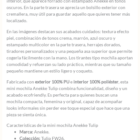
interior, que aparece forrado con estampado Anekke en tonos
oscuros. En la parte trasera se aprecia un bolsillo exterior con
cremallera, muy útil para guardar aquello que quieres tener más
localizado.
En las imágenes destacan sus acabados cuidados: textura efecto
piel, combinación de tonos crema, marrón, azul oscuro y
estampado multicolor en la parte trasera, herrajes dorados,
tiradores personalizados y una pequeña asa superior que permite
cogerla fácilmente con la mano. Los tirantes tipo mochila aportan
comodidad y refuerzan su lado práctico, mientras que su tamaño
pequeño mantiene un estilo ligero y coqueto.
Fabricada con
exterior 100% PU
e
interior 100% poliéster
, esta
mini mochila Anekke Tulip combina funcionalidad, diseño y un
acabado ecofriendly. Es perfecta para quienes buscan una
mochila compacta, femenina y original, capaz de acompañar
looks informales sin perder ese toque especial que hace que una
pieza se sienta única.
Características de la mini mochila Anekke Tulip
Marca:
Anekke.
Colección:
Tulip FW26.