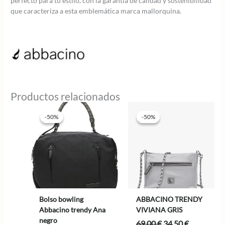
perfecto para tu estilo, con la garantía de calidad y sostenibilidad
que caracteriza a esta emblemática marca mallorquina.
Productos relacionados
-50%
-50%
-50%
-50%
Bolso bowling
ABBACINO TRENDY
Abbacino trendy Ana
VIVIANA GRIS
negro
El
El
69,00
€
34,50
€