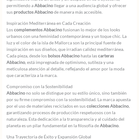
permitiendo a
Abbacino
llegar a una audiencia global y ofrecer
sus
productos Abbacino
de manera más accesible.
Inspiración Mediterránea en Cada Creación
Los
complementos Abbacino
fusionan lo mejor de los looks
urbanos con una feminidad contemporánea y un toque chic. La
luz y el color de la isla de Mallorca son la principal fuente de
inspiración en sus diseños, que irradian calidez mediterránea.
Cada pieza, desde los
bolsos Abbacino
hasta las
carteras
Abbacino
, está impregnada de optimismo, sutileza y una
meticulosa atención al detalle, reflejando el amor por la moda
que caracteriza a la marca.
Compromiso con la Sostenibilidad
Abbacino
no solo se distingue por su estilo único, sino también
por su firme compromiso con la sostenibilidad. La marca apuesta
por el uso de materiales reciclados en sus
colecciones Abbacino
,
garantizando procesos de producción respetuosos con la
naturaleza. Esta dedicación a la transparencia y al cuidado del
planeta es un pilar fundamental en la filosofía de
Abbacino
.
Una Trayectoria de Éxito y Expansión Global