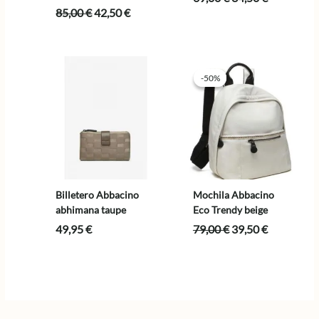
precio
precio
El
El
85,00
€
42,50
€
original
actual
precio
precio
era:
es:
original
actual
69,00 €.
34,50 €.
era:
es:
85,00 €.
42,50 €.
-50%
-50%
Billetero Abbacino
Mochila Abbacino
abhimana taupe
Eco Trendy beige
El
El
49,95
€
79,00
€
39,50
€
precio
precio
original
actual
era:
es:
79,00 €.
39,50 €.