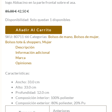
logo Abbacino en la parte frontal sobre el asa.
El
El
85,00
€
42,50
€
precio
precio
Disponibilidad:
Solo quedan 1 disponibles
original
actual
era:
es:
Bolso
Añadir Al Carrito
85,00 €.
42,50 €.
reversible
SKU:
80711-66
Categorías:
Bolsos de mano
,
Bolsos de mujer
,
Trendy
Bolsos tote & shoppers
,
Mujer
Gladiola/Orange
Descripción
cantidad
Información adicional
Marca
Opiniones
Características:
Ancho: 33.0 cm
Alto: 33.0 cm
Profundidad: 12.0 cm
Composición interior: 100% poliester
Composición exterior: 80% poliester, 20% Pu
Anteriores