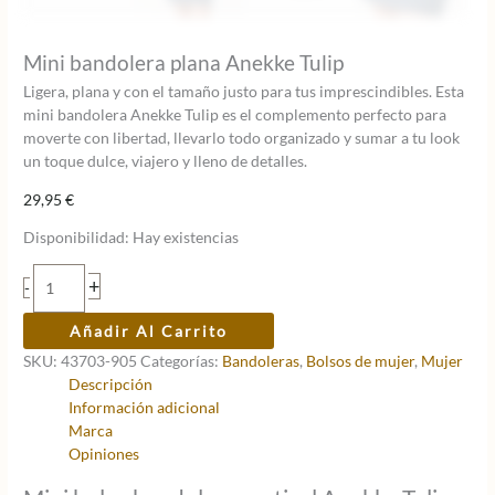
Mini bandolera plana Anekke Tulip
Ligera, plana y con el tamaño justo para tus imprescindibles. Esta
mini bandolera Anekke Tulip es el complemento perfecto para
moverte con libertad, llevarlo todo organizado y sumar a tu look
un toque dulce, viajero y lleno de detalles.
29,95
€
Disponibilidad:
Hay existencias
Mini
+
-
bandolera
plana
Añadir Al Carrito
Anekke
SKU:
43703-905
Categorías:
Bandoleras
,
Bolsos de mujer
,
Mujer
Tulip
Descripción
cantidad
Información adicional
Marca
Opiniones