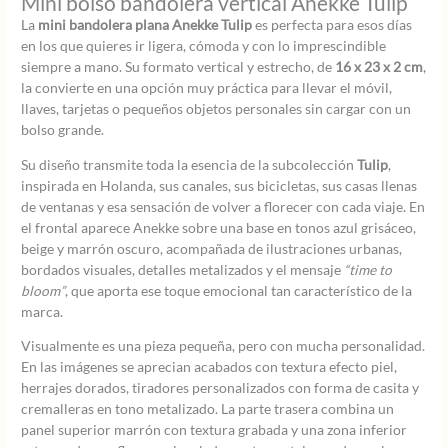
Mini bolso bandolera vertical Anekke Tulip
La
mini bandolera plana Anekke Tulip
es perfecta para esos días
en los que quieres ir ligera, cómoda y con lo imprescindible
siempre a mano. Su formato vertical y estrecho, de
16 x 23 x 2 cm
,
la convierte en una opción muy práctica para llevar el móvil,
llaves, tarjetas o pequeños objetos personales sin cargar con un
bolso grande.
Su diseño transmite toda la esencia de la subcolección
Tulip
,
inspirada en Holanda, sus canales, sus bicicletas, sus casas llenas
de ventanas y esa sensación de volver a florecer con cada viaje. En
el frontal aparece Anekke sobre una base en tonos azul grisáceo,
beige y marrón oscuro, acompañada de ilustraciones urbanas,
bordados visuales, detalles metalizados y el mensaje
“time to
bloom”
, que aporta ese toque emocional tan característico de la
marca.
Visualmente es una pieza pequeña, pero con mucha personalidad.
En las imágenes se aprecian acabados con textura efecto piel,
herrajes dorados, tiradores personalizados con forma de casita y
cremalleras en tono metalizado. La parte trasera combina un
panel superior marrón con textura grabada y una zona inferior