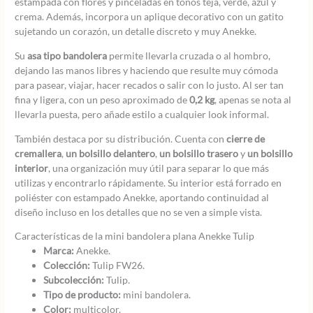
estampada con flores y pinceladas en tonos teja, verde, azul y
crema. Además, incorpora un aplique decorativo con un gatito
sujetando un corazón, un detalle discreto y muy Anekke.
Su
asa tipo bandolera
permite llevarla cruzada o al hombro,
dejando las manos libres y haciendo que resulte muy cómoda
para pasear, viajar, hacer recados o salir con lo justo. Al ser tan
fina y ligera, con un peso aproximado de
0,2 kg
, apenas se nota al
llevarla puesta, pero añade estilo a cualquier look informal.
También destaca por su distribución. Cuenta con
cierre de
cremallera
,
un bolsillo delantero
,
un bolsillo trasero
y
un bolsillo
interior
, una organización muy útil para separar lo que más
utilizas y encontrarlo rápidamente. Su interior está forrado en
poliéster con estampado Anekke, aportando continuidad al
diseño incluso en los detalles que no se ven a simple vista.
Características de la mini bandolera plana Anekke Tulip
Marca:
Anekke.
Colección:
Tulip FW26.
Subcolección:
Tulip.
Tipo de producto:
mini bandolera.
Color:
multicolor.