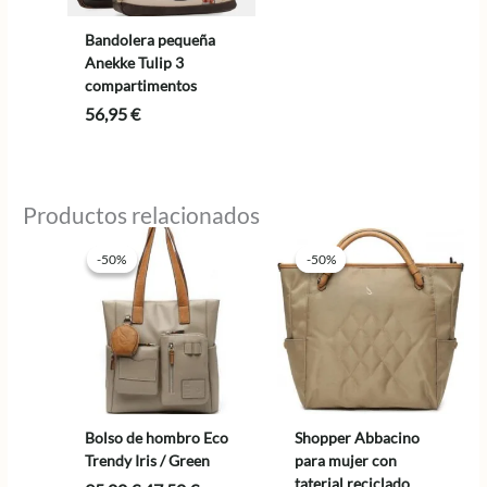
Bandolera pequeña
Anekke Tulip 3
compartimentos
56,95
€
Productos relacionados
-50%
-50%
-50%
-50%
Bolso de hombro Eco
Shopper Abbacino
Trendy Iris / Green
para mujer con
taterial reciclado