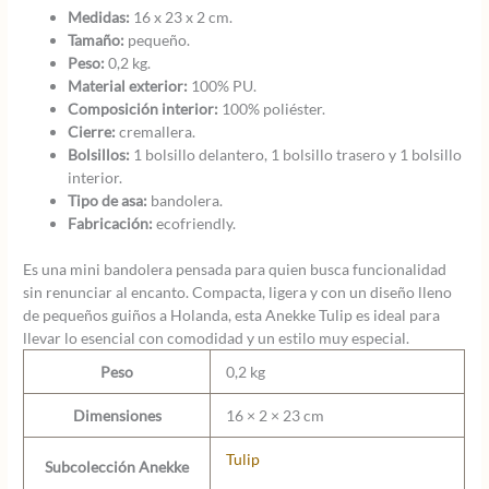
Medidas:
16 x 23 x 2 cm.
Tamaño:
pequeño.
Peso:
0,2 kg.
Material exterior:
100% PU.
Composición interior:
100% poliéster.
Cierre:
cremallera.
Bolsillos:
1 bolsillo delantero, 1 bolsillo trasero y 1 bolsillo
interior.
Tipo de asa:
bandolera.
Fabricación:
ecofriendly.
Es una mini bandolera pensada para quien busca funcionalidad
sin renunciar al encanto. Compacta, ligera y con un diseño lleno
de pequeños guiños a Holanda, esta Anekke Tulip es ideal para
llevar lo esencial con comodidad y un estilo muy especial.
Peso
0,2 kg
Dimensiones
16 × 2 × 23 cm
Tulip
Subcolección Anekke