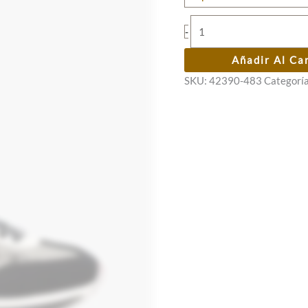
69,95 €.
55,96 €.
Deportivas
-
Anekke
negros
Añadir Al Ca
y
SKU:
42390-483
Categorí
plomo
cantidad