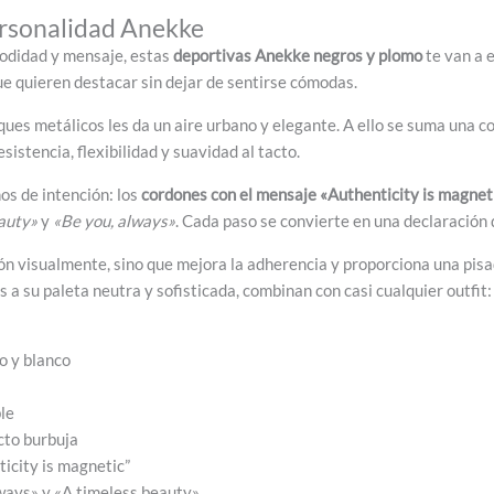
ersonalidad Anekke
modidad y mensaje, estas
deportivas Anekke negros y plomo
te van a 
e quieren destacar sin dejar de sentirse cómodas.
ques metálicos les da un aire urbano y elegante. A ello se suma una
esistencia, flexibilidad y suavidad al tacto.
os de intención: los
cordones con el mensaje «Authenticity is magnet
auty»
y
«Be you, always»
. Cada paso se convierte en una declaración 
ión visualmente, sino que mejora la adherencia y proporciona una pisa
 a su paleta neutra y sofisticada, combinan con casi cualquier outfit: 
o y blanco
le
cto burbuja
icity is magnetic”
lways» y «A timeless beauty»