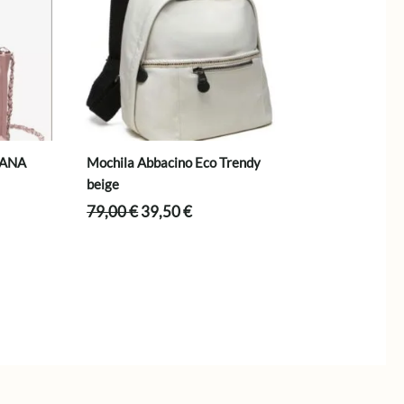
IANA
Mochila Abbacino Eco Trendy
beige
El
El
79,00
€
39,50
€
precio
precio
original
actual
era:
es:
.
79,00 €.
39,50 €.