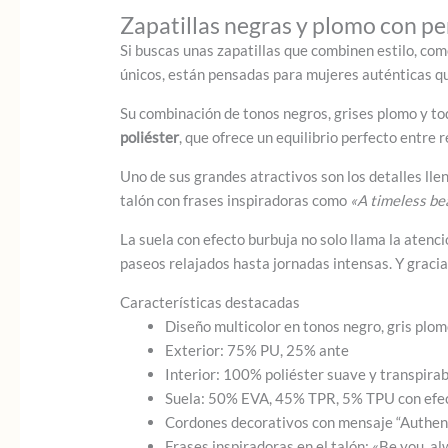
Zapatillas negras y plomo con p
Si buscas unas zapatillas que combinen estilo, co
únicos, están pensadas para mujeres auténticas qu
Su combinación de tonos negros, grises plomo y to
poliéster
, que ofrece un equilibrio perfecto entre r
Uno de sus grandes atractivos son los detalles llen
talón con frases inspiradoras como
«A timeless be
La suela con efecto burbuja no solo llama la atenc
paseos relajados hasta jornadas intensas. Y gracias
Características destacadas
Diseño multicolor en tonos negro, gris plom
Exterior: 75% PU, 25% ante
Interior: 100% poliéster suave y transpirab
Suela: 50% EVA, 45% TPR, 5% TPU con efe
Cordones decorativos con mensaje “Authent
Frases inspiradoras en el talón: «Be you, a