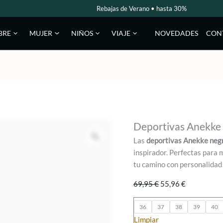
Rebajas de Verano • hasta 30%
NOVEDADES
CON
BRE
MUJER
NIÑOS
VIAJE
Deportivas Anekke
Las
deportivas Anekke neg
inspirador. Perfectas para 
tu camino con personalidad
El
El
69,95
€
55,96
€
precio
precio
original
actual
36
37
38
39
40
era:
es:
Limpiar