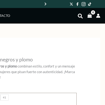
Env
TACTO
 negros y plomo
ros y plomo
combinan estilo, confort y un mensaje
mujeres que pisan fuerte con autenticidad. ¡Marca
!
41