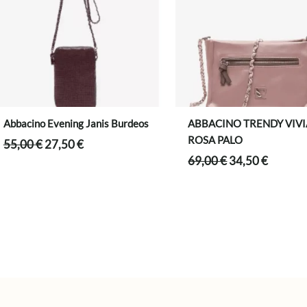
Abbacino Evening Janis Burdeos
ABBACINO TRENDY VIV
ROSA PALO
El
El
55,00
€
27,50
€
precio
precio
El
El
69,00
€
34,50
€
original
actual
precio
precio
era:
es:
original
actual
55,00 €.
27,50 €.
era:
es:
69,00 €.
34,50 €