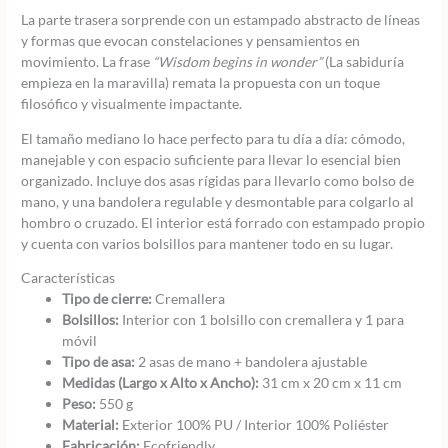
La parte trasera sorprende con un estampado abstracto de líneas
y formas que evocan constelaciones y pensamientos en
movimiento. La frase
“Wisdom begins in wonder”
(La sabiduría
empieza en la maravilla) remata la propuesta con un toque
filosófico y visualmente impactante.
El tamaño mediano lo hace perfecto para tu día a día: cómodo,
manejable y con espacio suficiente para llevar lo esencial bien
organizado. Incluye dos asas rígidas para llevarlo como bolso de
mano, y una bandolera regulable y desmontable para colgarlo al
hombro o cruzado. El interior está forrado con estampado propio
y cuenta con varios bolsillos para mantener todo en su lugar.
Características
Tipo de cierre:
Cremallera
Bolsillos:
Interior con 1 bolsillo con cremallera y 1 para
móvil
Tipo de asa:
2 asas de mano + bandolera ajustable
Medidas (Largo x Alto x Ancho):
31 cm x 20 cm x 11 cm
Peso:
550 g
Material:
Exterior 100% PU / Interior 100% Poliéster
Fabricación:
Ecofriendly