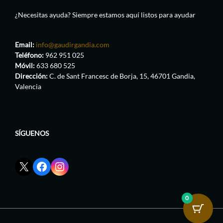
¿Necesitas ayuda? Siempre estamos aquí listos para ayudar
Email:
info@gaudirgandia.com
Teléfono:
962 951 025
Móvil:
633 680 525
Dirección:
C. de Sant Francesc de Borja, 15, 46701 Gandia,
Valencia
SÍGUENOS
Enlace
Enlace
Enlace
red
de
de
social
Facebook
Instagram
X
de
de
0
de
GaudirGandia
GaudirGandia
GaudirGandia