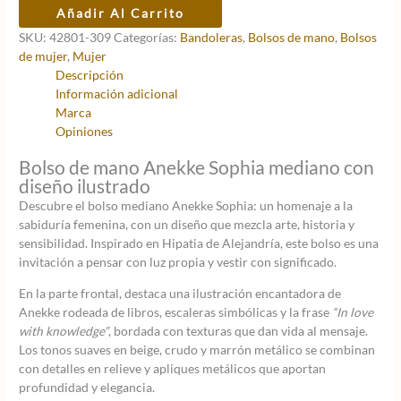
era:
es:
Bolso
Añadir Al Carrito
62,95 €.
50,36 €.
mediano
SKU:
42801-309
Categorías:
Bandoleras
,
Bolsos de mano
,
Bolsos
Anekke
de mujer
,
Mujer
Sophia
Descripción
cantidad
Información adicional
Marca
Opiniones
Bolso de mano Anekke Sophia mediano con
diseño ilustrado
Descubre el bolso mediano Anekke Sophia: un homenaje a la
sabiduría femenina, con un diseño que mezcla arte, historia y
sensibilidad. Inspirado en Hipatia de Alejandría, este bolso es una
invitación a pensar con luz propia y vestir con significado.
En la parte frontal, destaca una ilustración encantadora de
Anekke rodeada de libros, escaleras simbólicas y la frase
“In love
with knowledge”
, bordada con texturas que dan vida al mensaje.
Los tonos suaves en beige, crudo y marrón metálico se combinan
con detalles en relieve y apliques metálicos que aportan
profundidad y elegancia.