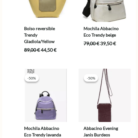
Bolso reversible
Mochila Abbacino
Trendy
Eco Trendy beige
Gladiola/Yellow
El
El
79,00
€
39,50
€
precio
precio
El
El
89,00
€
44,50
€
original
actual
precio
precio
era:
es:
original
actual
79,00 €.
39,50 €.
era:
es:
89,00 €.
44,50 €.
-50%
-50%
-50%
-50%
Mochila Abbacino
Abbacino Evening
Eco Trendy lavanda
Janis Burdeos