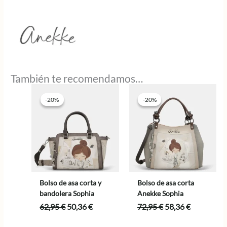
También te recomendamos…
-20%
-20%
-20%
-20%
Bolso de asa corta y
Bolso de asa corta
bandolera Sophia
Anekke Sophia
El
El
El
El
62,95
€
50,36
€
72,95
€
58,36
€
precio
precio
precio
precio
original
actual
original
actual