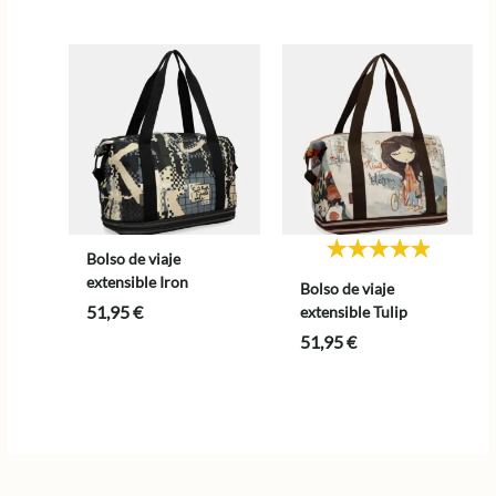
era:
es:
122,95 €.
98,36 €.
Bolso de viaje
extensible Iron
Bolso de viaje
51,95
€
extensible Tulip
51,95
€