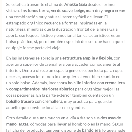
Su estética transmite el alma de
Anekke Gaia
desde el primer
vistazo. Los
tonos tierra, verde suave, beige, marrón y negro
crean
una combinación muy natural, serena y fácil de llevar. El
estampado orgánico recuerda a formas inspiradas en la
naturaleza, mientras que la ilustración frontal de la línea Gaia
aporta ese toque artístico y emocional tan característico. Es un
bolso práctico, sí, pero también especial: de esos que hacen que el
equipaje forme parte del viaje.
En las imágenes se aprecia una
estructura amplia y flexible
, con
apertura superior de cremallera para acceder cómodamente al
interior. Dentro ofrece un espacio generoso, perfecto para ropa,
neceser, accesorios o todo lo que quieras tener bien reunido en
un solo bolso. Además, incorpora
bolsillo interior con cremallera
y
compartimentos interiores abiertos
para organizar mejor las
cosas pequeñas. En la parte exterior también cuenta con un
bolsillo trasero con cremallera
, muy práctico para guardar
aquello que conviene localizar en segundos.
Otro detalle que suma mucho en el día a día son sus
dos asas de
mano largas
, cómodas para llevar al hombro o en la mano. Según
la ficha del producto, también dispone de
bandolera
, lo que añade