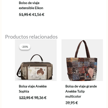
Bolso de viaje
extensible Eikon
El
El
51,95
€
41,56
€
precio
precio
original
actual
era:
es:
51,95 €.
41,56 €.
Productos relacionados
-20%
-20%
Bolsa viaje Anekke
Bolsa de viaje grande
Sophia
Anekke Tulip
multicolor
El
El
122,95
€
98,36
€
precio
precio
39,95
€
original
actual