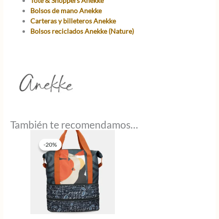
Tote & Shoppers Anekke
Bolsos de mano Anekke
Carteras y billeteros Anekke
Bolsos reciclados Anekke (Nature)
También te recomendamos…
-20%
-20%