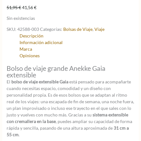
El
El
51,95
€
41,56
€
precio
precio
Sin existencias
original
actual
era:
es:
SKU:
42588-003
Categorías:
Bolsas de Viaje
,
Viaje
51,95 €.
41,56 €.
Descripción
Información adicional
Marca
Opiniones
Bolso de viaje grande Anekke Gaia
extensible
El
bolso de viaje extensible Gaia
está pensado para acompañarte
cuando necesitas espacio, comodidad y un diseño con
personalidad propia. Es de esos bolsos que se adaptan al ritmo
real de los viajes: una escapada de fin de semana, una noche fuera,
un plan improvisado o incluso ese trayecto en el que sales con lo
justo y vuelves con mucho más. Gracias a su
sistema extensible
con cremallera en la base
, puedes ampliar su capacidad de forma
rápida y sencilla, pasando de una altura aproximada de
31 cm a
55 cm
.