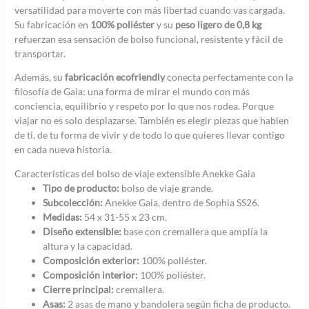
versatilidad para moverte con más libertad cuando vas cargada.
Su fabricación en
100% poliéster
y su
peso ligero de 0,8 kg
refuerzan esa sensación de bolso funcional, resistente y fácil de
transportar.
Además, su
fabricación ecofriendly
conecta perfectamente con la
filosofía de Gaia: una forma de mirar el mundo con más
conciencia, equilibrio y respeto por lo que nos rodea. Porque
viajar no es solo desplazarse. También es elegir piezas que hablen
de ti, de tu forma de vivir y de todo lo que quieres llevar contigo
en cada nueva historia.
Características del bolso de viaje extensible Anekke Gaia
Tipo de producto:
bolso de viaje grande.
Subcolección:
Anekke Gaia, dentro de Sophia SS26.
Medidas:
54 x 31-55 x 23 cm.
Diseño extensible:
base con cremallera que amplía la
altura y la capacidad.
Composición exterior:
100% poliéster.
Composición interior:
100% poliéster.
Cierre principal:
cremallera.
Asas:
2 asas de mano y bandolera según ficha de producto.