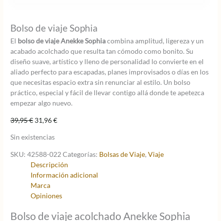
Bolso de viaje Sophia
El
bolso de viaje Anekke Sophia
combina amplitud, ligereza y un
acabado acolchado que resulta tan cómodo como bonito. Su
diseño suave, artístico y lleno de personalidad lo convierte en el
aliado perfecto para escapadas, planes improvisados o días en los
que necesitas espacio extra sin renunciar al estilo. Un bolso
práctico, especial y fácil de llevar contigo allá donde te apetezca
empezar algo nuevo.
El
El
39,95
€
31,96
€
precio
precio
Sin existencias
original
actual
era:
es:
SKU:
42588-022
Categorías:
Bolsas de Viaje
,
Viaje
39,95 €.
31,96 €.
Descripción
Información adicional
Marca
Opiniones
Bolso de viaje acolchado Anekke Sophia