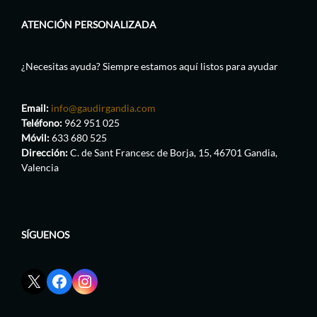
ATENCIÓN PERSONALIZADA
¿Necesitas ayuda? Siempre estamos aquí listos para ayudar
Email:
info@gaudirgandia.com
Teléfono:
962 951 025
Móvil:
633 680 525
Dirección:
C. de Sant Francesc de Borja, 15, 46701 Gandia,
Valencia
SÍGUENOS
Enlace
Enlace
Enlace
red
de
de
social
Facebook
Instagram