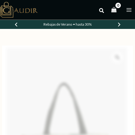
Ir
al
-20%
contenido
Rebajas de Verano • hasta 30%