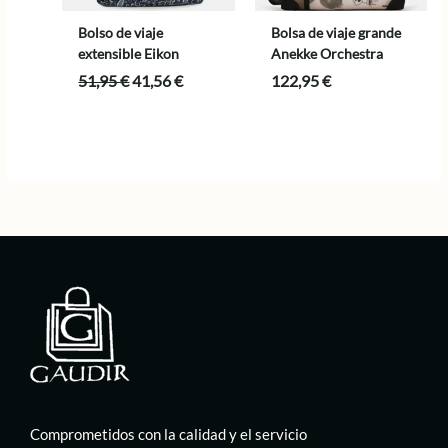
Bolso de viaje
Bolsa de viaje grande
extensible Eikon
Anekke Orchestra
El
El
51,95
€
41,56
€
122,95
€
precio
precio
original
actual
era:
es:
51,95 €.
41,56 €.
Comprometidos con la calidad y el servicio