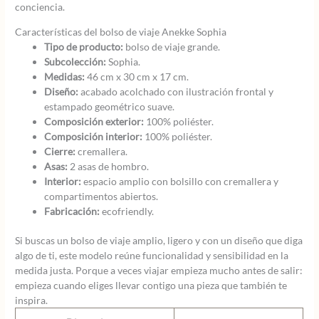
conciencia.
Características del bolso de viaje Anekke Sophia
Tipo de producto:
bolso de viaje grande.
Subcolección:
Sophia.
Medidas:
46 cm x 30 cm x 17 cm.
Diseño:
acabado acolchado con ilustración frontal y
estampado geométrico suave.
Composición exterior:
100% poliéster.
Composición interior:
100% poliéster.
Cierre:
cremallera.
Asas:
2 asas de hombro.
Interior:
espacio amplio con bolsillo con cremallera y
compartimentos abiertos.
Fabricación:
ecofriendly.
Si buscas un bolso de viaje amplio, ligero y con un diseño que diga
algo de ti, este modelo reúne funcionalidad y sensibilidad en la
medida justa. Porque a veces viajar empieza mucho antes de salir:
empieza cuando eliges llevar contigo una pieza que también te
inspira.