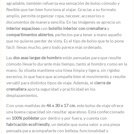
agradable, también refuerza esa sensación de bolso cómodo y
flexible que tan bien funciona al viajar. Gracias a su formato
amplio, permite organizar ropa, neceser, accesorios o
documentos de manera sencilla. En las imágenes se aprecia un
interior espacioso
con
bolsillo interior con cremallera
y
compartimentos abiertos
, perfectos para tener a mano aquello
que no quieres perder de vista. Es el tipo de bolso que te lo pone
fácil: llevas mucho, pero todo parece más ordenado.
Las
dos asas largas de hombro
están pensadas para que resulte
cómodo llevarlo durante más tiempo, tanto al hombro como en la
mano. Su silueta mantiene una línea limpia y ligera, sin rigidez
excesiva, lo que hace que acompañe bien el movimiento y resulte
versátil para distintos tipos de viaje. Además, el
cierre de
cremallera
aporta seguridad y practicidad en los
desplazamientos.
Con unas medidas de
46 x 30 x 17 cm
, este bolso de viaje ofrece
una buena capacidad sin resultar aparatoso. Está confeccionado
en
100% poliéster
por dentro y por fuera, y cuenta con
fabricación ecofriendly
, un detalle que suma valor a una pieza
pensada para acompañarte con belleza, funcionalidad y