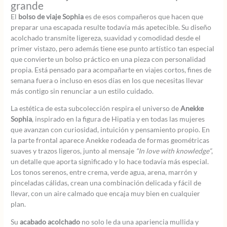
grande
El
bolso de viaje Sophia
es de esos compañeros que hacen que
preparar una escapada resulte todavía más apetecible. Su diseño
acolchado transmite ligereza, suavidad y comodidad desde el
primer vistazo, pero además tiene ese punto artístico tan especial
que convierte un bolso práctico en una pieza con personalidad
propia. Está pensado para acompañarte en viajes cortos, fines de
semana fuera o incluso en esos días en los que necesitas llevar
más contigo sin renunciar a un estilo cuidado.
La estética de esta subcolección respira el universo de
Anekke
Sophia
, inspirado en la figura de Hipatia y en todas las mujeres
que avanzan con curiosidad, intuición y pensamiento propio. En
la parte frontal aparece Anekke rodeada de formas geométricas
suaves y trazos ligeros, junto al mensaje
“In love with knowledge”
,
un detalle que aporta significado y lo hace todavía más especial.
Los tonos serenos, entre crema, verde agua, arena, marrón y
pinceladas cálidas, crean una combinación delicada y fácil de
llevar, con un aire calmado que encaja muy bien en cualquier
plan.
Su
acabado acolchado
no solo le da una apariencia mullida y