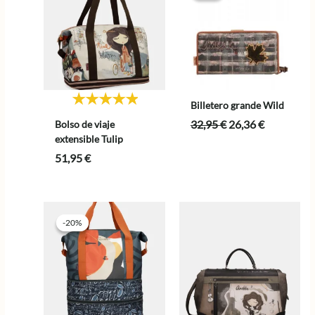
Billetero grande Wild
El
El
32,95
€
26,36
€
Bolso de viaje
precio
precio
extensible Tulip
original
actual
51,95
€
era:
es:
32,95 €.
26,36 €.
-20%
-20%