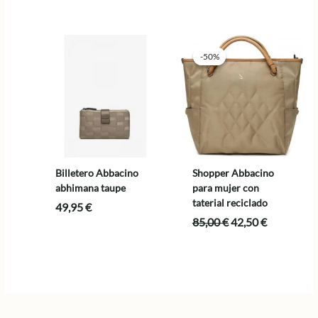
original
actual
precio
precio
era:
es:
original
actual
89,00 €.
44,50 €.
era:
es:
85,00 €.
42,50 €.
-50%
-50%
Billetero Abbacino
Shopper Abbacino
abhimana taupe
para mujer con
taterial reciclado
49,95
€
El
El
85,00
€
42,50
€
precio
precio
original
actual
era:
es:
85,00 €.
42,50 €.