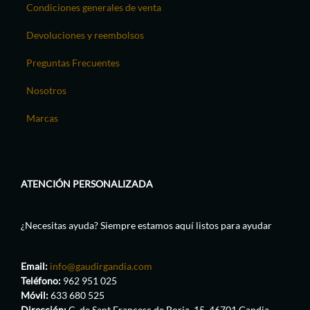
Condiciones generales de venta
Devoluciones y reembolsos
Preguntas Frecuentes
Nosotros
Marcas
ATENCIÓN PERSONALIZADA
¿Necesitas ayuda? Siempre estamos aquí listos para ayudar
Email:
info@gaudirgandia.com
Teléfono:
962 951 025
Móvil:
633 680 525
Dirección:
C. de Sant Francesc de Borja, 15, 46701 Gandia,