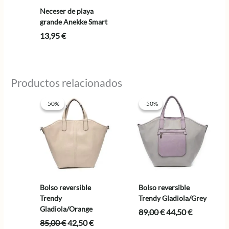
Neceser de playa
grande Anekke Smart
13,95
€
Productos relacionados
-50%
-50%
-50%
-50%
Bolso reversible
Bolso reversible
Trendy
Trendy Gladiola/Grey
Gladiola/Orange
El
El
89,00
€
44,50
€
precio
precio
El
El
85,00
€
42,50
€