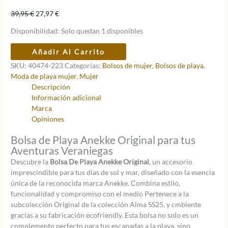
El
El
39,95
€
27,97
€
precio
precio
Disponibilidad:
Solo quedan 1 disponibles
original
actual
era:
es:
Bolsa
Añadir Al Carrito
39,95 €.
27,97 €.
De
SKU:
40474-223
Categorías:
Bolsos de mujer
,
Bolsos de playa
,
Playa
Moda de playa mujer
,
Mujer
Anekke
Descripción
Original
Información adicional
cantidad
Marca
Opiniones
Bolsa de Playa Anekke Original para tus
Aventuras Veraniegas
Descubre la
Bolsa De Playa Anekke Original
, un accesorio
imprescindible para tus días de sol y mar, diseñado con la esencia
única de la reconocida marca Anekke. Combina estilo,
funcionalidad y compromiso con el medio Pertenece a la
subcolección Original de la colección Alma SS25, y cmbiente
gracias a su fabricación ecofriendly. Esta bolsa no solo es un
complemento perfecto para tus escapadas a la playa, sino