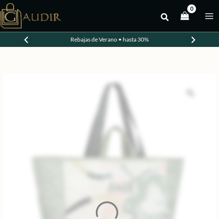
Ir
al
-30%
contenido
Rebajas de Verano • hasta 30%