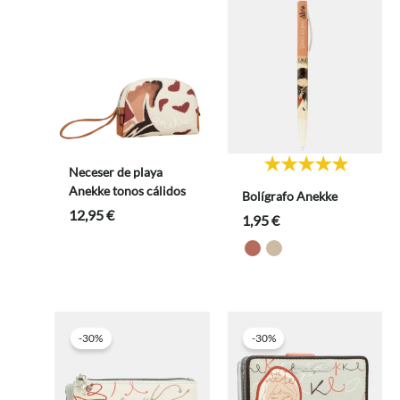
Neceser de playa
Anekke tonos cálidos
Bolígrafo Anekke
12,95
€
1,95
€
-30%
-30%