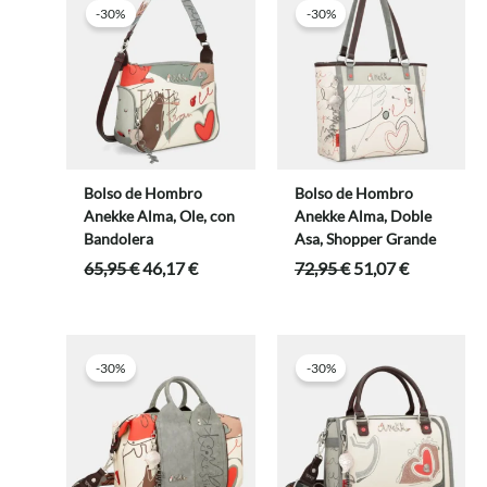
-30%
-30%
Bolso de Hombro
Bolso de Hombro
Anekke Alma, Ole, con
Anekke Alma, Doble
Bandolera
Asa, Shopper Grande
El
El
El
El
65,95
€
46,17
€
72,95
€
51,07
€
precio
precio
precio
precio
original
actual
original
actual
era:
es:
era:
es:
65,95 €.
46,17 €.
72,95 €.
51,07 €.
-30%
-30%