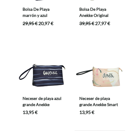
Bolsa De Playa
Bolsa De Playa
marrón y azul
Anekke Original
El
El
El
El
29,95
€
20,97
€
39,95
€
27,97
€
precio
precio
precio
precio
original
actual
original
actual
era:
es:
era:
es:
29,95 €.
20,97 €.
39,95 €.
27,97 €.
Neceser de playa azul
Neceser de playa
grande Anekke
grande Anekke Smart
13,95
€
13,95
€