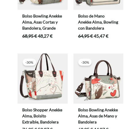
Bolso Bowling Anekke
Bolso de Mano
Alma, Asas Cortas y
Anekke Alma, Bowling
Bandolera, Grande
con Bandolera
El
El
El
El
68,95
€
48,27
€
64,95
€
45,47
€
precio
precio
precio
precio
original
actual
original
actual
era:
es:
era:
es:
68,95 €.
48,27 €.
64,95 €.
45,47 €.
-30%
-30%
Bolso Shopper Anekke
Bolso Bowling Anekke
Alma, Bolsito
Alma, Asas de Mano y
Extraíble, Bandolera
Bandolera