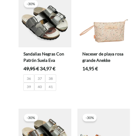
-30%
Sandalias Negras Con
Neceser de playa rosa
Patrón Suela Eva
grande Anekke
El
El
49,95
€
34,97
€
14,95
€
precio
precio
36
37
38
original
actual
era:
es:
39
40
41
49,95 €.
34,97 €.
-30%
-30%