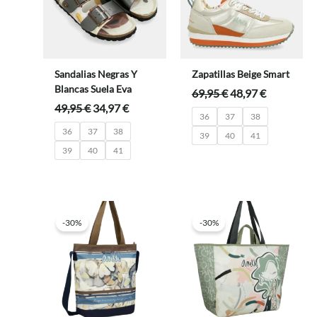
Sandalias Negras Y
Zapatillas Beige Smart
Blancas Suela Eva
El
El
69,95
€
48,97
€
precio
precio
El
El
49,95
€
34,97
€
36
37
38
original
actual
precio
precio
36
37
38
era:
es:
original
actual
39
40
41
69,95 €.
48,97 €.
era:
es:
39
40
41
49,95 €.
34,97 €.
-30%
-30%