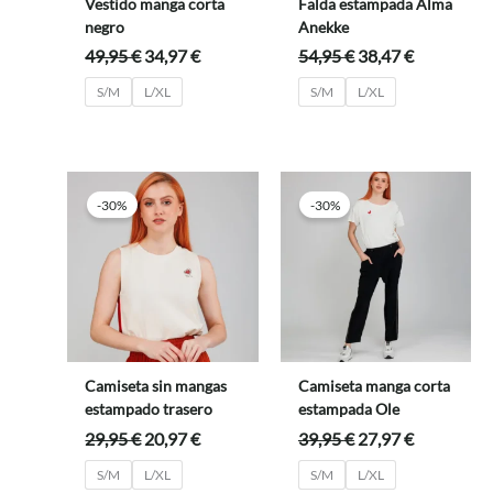
Vestido manga corta
Falda estampada Alma
negro
Anekke
El
El
El
El
49,95
€
34,97
€
54,95
€
38,47
€
precio
precio
precio
precio
S/M
L/XL
S/M
L/XL
original
actual
original
actual
era:
es:
era:
es:
49,95 €.
34,97 €.
54,95 €.
38,47 €.
-30%
-30%
Camiseta sin mangas
Camiseta manga corta
estampado trasero
estampada Ole
El
El
El
El
29,95
€
20,97
€
39,95
€
27,97
€
precio
precio
precio
precio
S/M
L/XL
S/M
L/XL
original
actual
original
actual