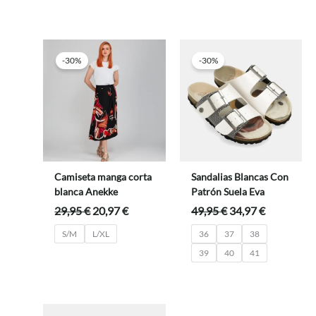
era:
es:
era:
es:
29,95 €.
20,97 €.
39,95 €.
27,97 €.
-30%
-30%
Camiseta manga corta
Sandalias Blancas Con
blanca Anekke
Patrón Suela Eva
El
El
El
El
29,95
€
20,97
€
49,95
€
34,97
€
precio
precio
precio
precio
S/M
L/XL
36
37
38
original
actual
original
actual
era:
es:
era:
es:
39
40
41
29,95 €.
20,97 €.
49,95 €.
34,97 €.