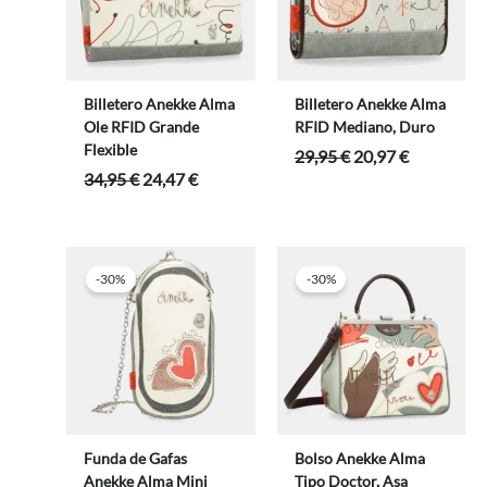
Billetero Anekke Alma
Billetero Anekke Alma
Ole RFID Grande
RFID Mediano, Duro
Flexible
El
El
29,95
€
20,97
€
precio
precio
El
El
34,95
€
24,47
€
original
actual
precio
precio
era:
es:
original
actual
29,95 €.
20,97 €.
era:
es:
34,95 €.
24,47 €.
-30%
-30%
Funda de Gafas
Bolso Anekke Alma
Anekke Alma Mini
Tipo Doctor, Asa