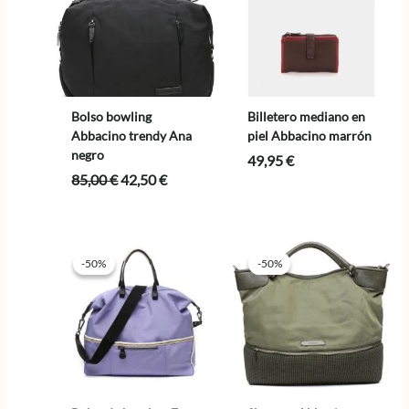
Bolso bowling
Billetero mediano en
Abbacino trendy Ana
piel Abbacino marrón
negro
49,95
€
El
El
85,00
€
42,50
€
precio
precio
original
actual
era:
es:
85,00 €.
42,50 €.
-50%
-50%
-50%
-50%