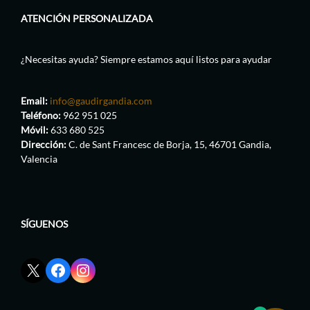
ATENCIÓN PERSONALIZADA
¿Necesitas ayuda? Siempre estamos aquí listos para ayudar
Email:
info@gaudirgandia.com
Teléfono:
962 951 025
Móvil:
633 680 525
Dirección:
C. de Sant Francesc de Borja, 15, 46701 Gandia,
Valencia
SÍGUENOS
Enlace
Enlace
Enlace
red
de
de
social
Facebook
Instagram
X
de
de