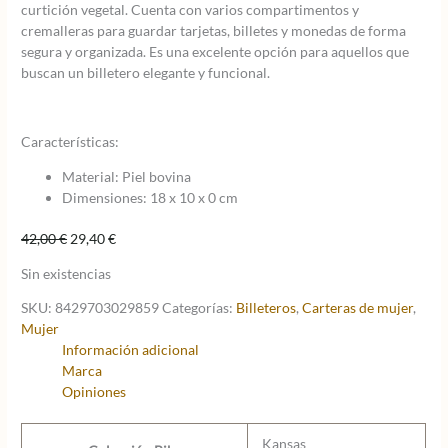
curtición vegetal. Cuenta con varios compartimentos y
cremalleras para guardar tarjetas, billetes y monedas de forma
segura y organizada. Es una excelente opción para aquellos que
buscan un billetero elegante y funcional.
Características:
Material: Piel bovina
Dimensiones: 18 x 10 x 0 cm
El
El
42,00
€
29,40
€
precio
precio
Sin existencias
original
actual
era:
es:
SKU:
8429703029859
Categorías:
Billeteros
,
Carteras de mujer
,
42,00 €.
29,40 €.
Mujer
Información adicional
Marca
Opiniones
Kansas