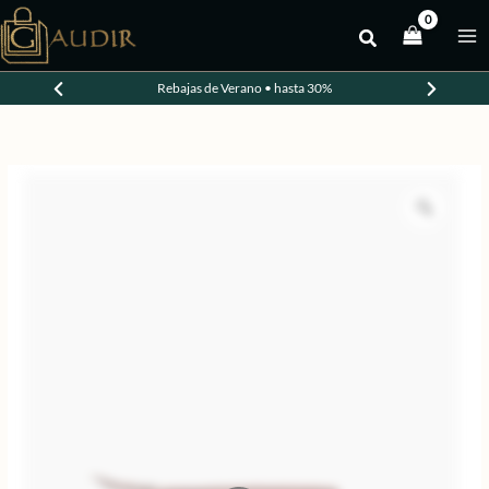
Ir
al
-30%
contenido
Rebajas de Verano • hasta 30%