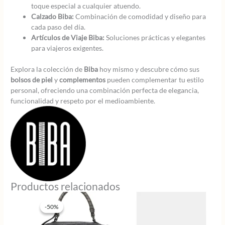
toque especial a cualquier atuendo.
Calzado Biba:
Combinación de comodidad y diseño para
cada paso del día.
Artículos de Viaje Biba:
Soluciones prácticas y elegantes
para viajeros exigentes.
Explora la colección de
Biba
hoy mismo y descubre cómo sus
bolsos de piel
y
complementos
pueden complementar tu estilo
personal, ofreciendo una combinación perfecta de elegancia,
funcionalidad y respeto por el medioambiente.
Productos relacionados
-50%
-50%