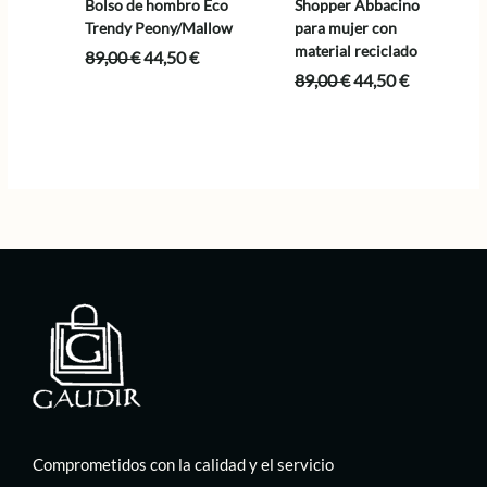
Bolso de hombro Eco
Shopper Abbacino
Trendy Peony/Mallow
para mujer con
material reciclado
El
El
89,00
€
44,50
€
precio
precio
El
El
89,00
€
44,50
€
original
actual
precio
precio
era:
es:
original
actual
89,00 €.
44,50 €.
era:
es:
89,00 €.
44,50 €.
Comprometidos con la calidad y el servicio