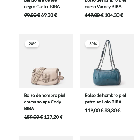
negro Carter BIBA
cuero Varney BIBA
El
El
El
El
99,00
€
69,30
€
149,00
€
104,30
€
precio
precio
precio
precio
original
actual
original
actual
era:
es:
era:
es:
99,00 €.
69,30 €.
149,00 €.
104,30 
-20%
-30%
Bolso de hombro piel
Bolso de hombro piel
crema solapa Cody
petroleo Lolo BIBA
BIBA
El
El
119,00
€
83,30
€
precio
precio
El
El
159,00
€
127,20
€
original
actual
precio
precio
era:
es:
original
actual
119,00 €.
83,30 €.
era:
es: