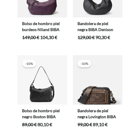
Bolso de hombro piel
Bandolera de piel
burdeos Niland BIBA
negra BIBA Denison
El
El
El
El
149,00
€
104,30
€
129,00
€
90,30
€
precio
precio
precio
precio
original
actual
original
actual
era:
es:
era:
es:
149,00 €.
104,30 €.
129,00 €.
90,30 €.
-10%
-10%
Bolso de hombro piel
Bandolera de piel
negro Boston BIBA
negra Lovington BIBA
El
El
El
El
89,00
€
80,10
€
99,00
€
89,10
€