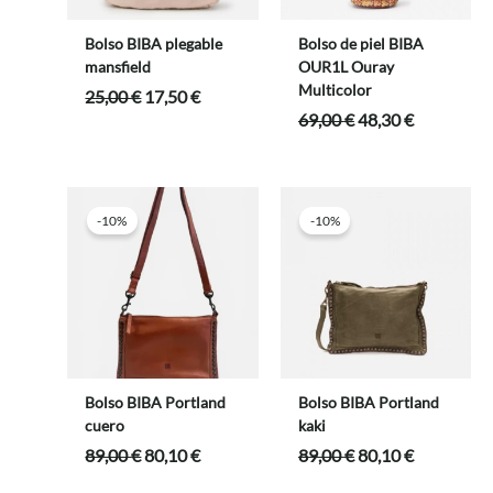
Bolso BIBA plegable
Bolso de piel BIBA
mansfield
OUR1L Ouray
Multicolor
El
El
25,00
€
17,50
€
precio
precio
El
El
69,00
€
48,30
€
original
actual
precio
precio
era:
es:
original
actual
25,00 €.
17,50 €.
era:
es:
69,00 €.
48,30 €.
-10%
-10%
Bolso BIBA Portland
Bolso BIBA Portland
cuero
kaki
El
El
El
El
89,00
€
80,10
€
89,00
€
80,10
€
precio
precio
precio
precio