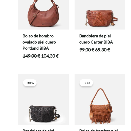
Bolso de hombro
Bandolera de piel
ovalado piel cuero
cuero Carter BIBA
Portland BIBA
El
El
99,00
€
69,30
€
precio
precio
El
El
149,00
€
104,30
€
original
actual
precio
precio
era:
es:
original
actual
99,00 €.
69,30 €.
era:
es:
149,00 €.
104,30 €.
-30%
-30%
Bandolera de piel
Bolso de hombro piel