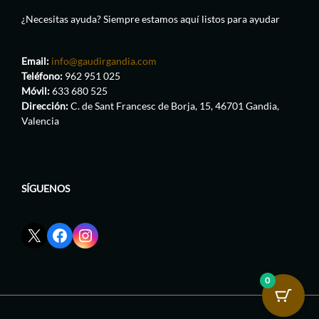
¿Necesitas ayuda? Siempre estamos aquí listos para ayudar
Email:
info@gaudirgandia.com
Teléfono:
962 951 025
Móvil:
633 680 525
Dirección:
C. de Sant Francesc de Borja, 15, 46701 Gandia,
Valencia
SÍGUENOS
Enlace
Enlace
Enlace
red
de
de
social
Facebook
Instagram
X
de
de
0
de
GaudirGandia
GaudirGandia
GaudirGandia