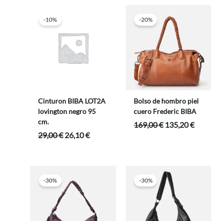
era:
es:
era:
es:
49,00 €.
39,20 €.
35,00 €.
31,50 €.
-10%
-20%
Cinturon BIBA LOT2A
Bolso de hombro piel
lovington negro 95
cuero Frederic BIBA
cm.
El
El
169,00
€
135,20
€
precio
precio
El
El
29,00
€
26,10
€
original
actual
precio
precio
era:
es:
original
actual
169,00 €.
135,20 
era:
es:
29,00 €.
26,10 €.
-30%
-30%