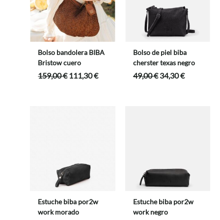
Bolso bandolera BIBA
Bolso de piel biba
Bristow cuero
cherster texas negro
El
El
El
El
159,00
€
111,30
€
49,00
€
34,30
€
precio
precio
precio
precio
original
actual
original
actual
era:
es:
era:
es:
159,00 €.
111,30 €.
49,00 €.
34,30 €.
Estuche biba por2w
Estuche biba por2w
work morado
work negro