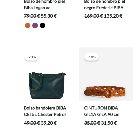
Bolso de hombro piel
Bolso de hombro piel
Biba Logan aa
negro Frederic BIBA
El
El
El
El
79,00
€
55,30
€
169,00
€
135,20
€
precio
precio
precio
precio
original
actual
original
actual
era:
es:
era:
es:
79,00 €.
55,30 €.
169,00 €.
135,20 
-20%
-10%
Bolso bandolera BIBA
CINTURON BIBA
CET5L Chester Petrol
GIL1A GILA 90 cm
El
El
El
El
49,00
€
39,20
€
35,00
€
31,50
€
precio
precio
precio
precio
original
actual
original
actual