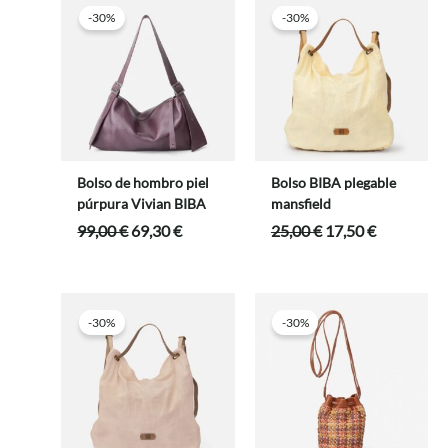
159,00 €.
127,20 €.
-30%
-30%
Bolso de hombro piel
Bolso BIBA plegable
púrpura Vivian BIBA
mansfield
El
El
El
El
99,00
€
69,30
€
25,00
€
17,50
€
precio
precio
precio
precio
original
actual
original
actual
era:
es:
era:
es:
99,00 €.
69,30 €.
25,00 €.
17,50 €.
-30%
-30%