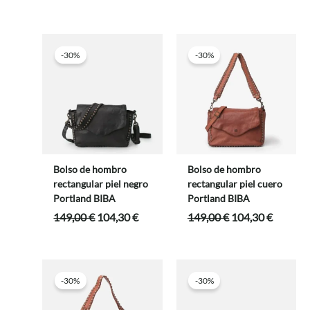
precio
precio
precio
precio
original
actual
original
actual
era:
es:
era:
es:
89,00 €.
80,10 €.
99,00 €.
89,10 €.
-30%
-30%
Bolso de hombro
Bolso de hombro
rectangular piel negro
rectangular piel cuero
Portland BIBA
Portland BIBA
El
El
El
El
149,00
€
104,30
€
149,00
€
104,30
€
precio
precio
precio
precio
original
actual
original
actual
era:
es:
era:
es:
149,00 €.
104,30 €.
149,00 €.
104,30 
-30%
-30%