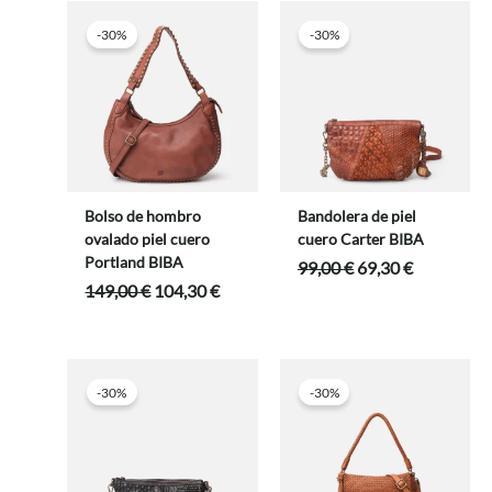
149,00 €.
104,30 €.
149,00 €.
104,30 
-30%
-30%
Bolso de hombro
Bandolera de piel
ovalado piel cuero
cuero Carter BIBA
Portland BIBA
El
El
99,00
€
69,30
€
precio
precio
El
El
149,00
€
104,30
€
original
actual
precio
precio
era:
es:
original
actual
99,00 €.
69,30 €.
era:
es:
149,00 €.
104,30 €.
-30%
-30%