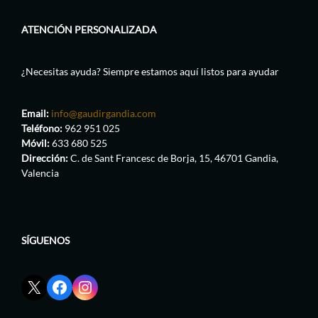
ATENCIÓN PERSONALIZADA
¿Necesitas ayuda? Siempre estamos aquí listos para ayudar
Email:
info@gaudirgandia.com
Teléfono:
962 951 025
Móvil:
633 680 525
Dirección:
C. de Sant Francesc de Borja, 15, 46701 Gandia,
Valencia
SÍGUENOS
Enlace
Enlace
Enlace
red
de
de
social
Facebook
Instagram