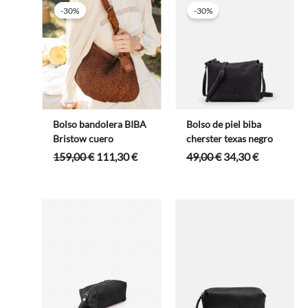
89,00 €.
80,10 €.
-30%
-30%
Bolso bandolera BIBA
Bolso de piel biba
Bristow cuero
cherster texas negro
El
El
El
El
159,00
€
111,30
€
49,00
€
34,30
€
precio
precio
precio
precio
original
actual
original
actual
era:
es:
era:
es:
159,00 €.
111,30 €.
49,00 €.
34,30 €.