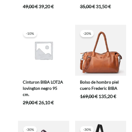
El
El
El
El
49,00
€
39,20
€
35,00
€
31,50
€
precio
precio
precio
precio
original
actual
original
actual
era:
es:
era:
es:
49,00 €.
39,20 €.
35,00 €.
31,50 €.
-10%
-20%
Cinturon BIBA LOT2A
Bolso de hombro piel
lovington negro 95
cuero Frederic BIBA
cm.
El
El
169,00
€
135,20
€
precio
precio
El
El
29,00
€
26,10
€
original
actual
precio
precio
era:
es:
original
actual
169,00 €.
135,20 
era:
es:
29,00 €.
26,10 €.
-30%
-30%