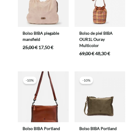
Bolso BIBA plegable
Bolso de piel BIBA
mansfield
OUR1L Ouray
Multicolor
El
El
25,00
€
17,50
€
precio
precio
El
El
69,00
€
48,30
€
original
actual
precio
precio
era:
es:
original
actual
25,00 €.
17,50 €.
era:
es:
69,00 €.
48,30 €.
-10%
-10%
Bolso BIBA Portland
Bolso BIBA Portland