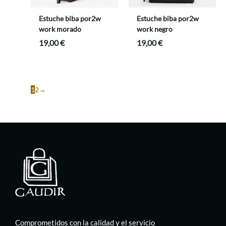
Estuche biba por2w
Estuche biba por2w
work morado
work negro
19,00
€
19,00
€
1
2
→
Comprometidos con la calidad y el servicio