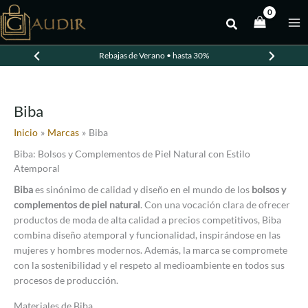
Ir
al
contenido
Rebajas de Verano • hasta 30%
Biba
Inicio
Marcas
Biba
Biba: Bolsos y Complementos de Piel Natural con Estilo
Atemporal
Biba
es sinónimo de calidad y diseño en el mundo de los
bolsos y
complementos de piel natural
. Con una vocación clara de ofrecer
productos de moda de alta calidad a precios competitivos, Biba
combina diseño atemporal y funcionalidad, inspirándose en las
mujeres y hombres modernos. Además, la marca se compromete
con la sostenibilidad y el respeto al medioambiente en todos sus
procesos de producción.
Materiales de Biba