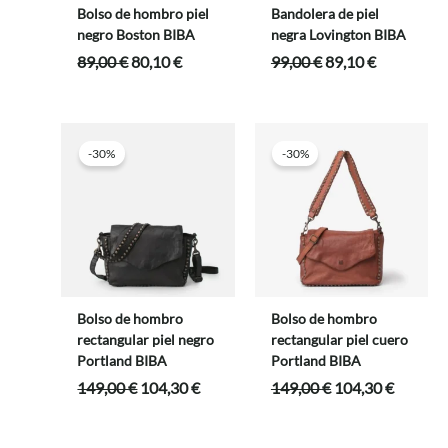
Bolso de hombro piel
Bandolera de piel
negro Boston BIBA
negra Lovington BIBA
El
El
El
El
89,00
€
80,10
€
99,00
€
89,10
€
precio
precio
precio
precio
original
actual
original
actual
era:
es:
era:
es:
89,00 €.
80,10 €.
99,00 €.
89,10 €.
-30%
-30%
Bolso de hombro
Bolso de hombro
rectangular piel negro
rectangular piel cuero
Portland BIBA
Portland BIBA
El
El
El
El
149,00
€
104,30
€
149,00
€
104,30
€
precio
precio
precio
precio
original
actual
original
actual
era:
es:
era:
es: