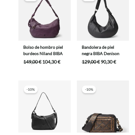
Bolso de hombro piel
Bandolera de piel
burdeos Niland BIBA
negra BIBA Denison
El
El
El
El
149,00
€
104,30
€
129,00
€
90,30
€
precio
precio
precio
precio
original
actual
original
actual
era:
es:
era:
es:
149,00 €.
104,30 €.
129,00 €.
90,30 €.
-10%
-10%