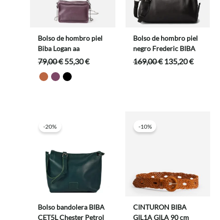
Bolso de hombro piel
Bolso de hombro piel
Biba Logan aa
negro Frederic BIBA
El
El
El
El
79,00
€
55,30
€
169,00
€
135,20
€
precio
precio
precio
precio
original
actual
original
actual
era:
es:
era:
es:
79,00 €.
55,30 €.
169,00 €.
135,20 
-20%
-10%
Bolso bandolera BIBA
CINTURON BIBA
CET5L Chester Petrol
GIL1A GILA 90 cm