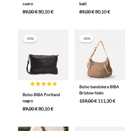
cuero
kaki
El
El
El
El
89,00
€
80,10
€
89,00
€
80,10
€
precio
precio
precio
precio
original
actual
original
actual
era:
es:
era:
es:
89,00 €.
80,10 €.
89,00 €.
80,10 €.
-10%
-30%
Bolso bandolera BIBA
Bristow hielo
Bolso BIBA Portland
El
El
159,00
€
111,30
€
negro
precio
precio
El
El
89,00
€
80,10
€
original
actual
precio
precio
era:
es:
original
actual
159,00 €.
111,30 
era:
es: