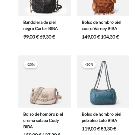
Bandolera de piel
Bolso de hombro piel
negro Carter BIBA
cuero Varney BIBA
El
El
El
El
99,00
€
69,30
€
149,00
€
104,30
€
precio
precio
precio
precio
original
actual
original
actual
era:
es:
era:
es:
99,00 €.
69,30 €.
149,00 €.
104,30 
-20%
-30%
Bolso de hombro piel
Bolso de hombro piel
crema solapa Cody
petroleo Lolo BIBA
BIBA
El
El
119,00
€
83,30
€
precio
precio
El
El