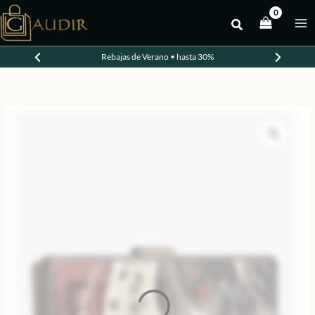
Ir
al
-20%
contenido
Rebajas de Verano • hasta 30%