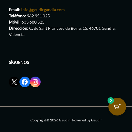
Email:
info@gaudirgandia.com
Teléfono:
962 951 025
Móvil:
633 680 525
Dirección:
C. de Sant Francesc de Borja, 15, 46701 Gandia,
Valencia
SÍGUENOS
Enlace
Enlace
Enlace
red
de
de
social
Facebook
Instagram
X
de
de
0
de
GaudirGandia
GaudirGandia
GaudirGandia
Copyright © 2026 Gaudir | Powered by Gaudir