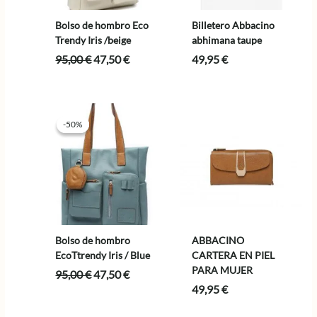
Bolso de hombro Eco
Billetero Abbacino
Trendy Iris /beige
abhimana taupe
El
El
95,00
€
47,50
€
49,95
€
precio
precio
original
actual
era:
es:
95,00 €.
47,50 €.
-50%
-50%
Bolso de hombro
ABBACINO
EcoTtrendy Iris / Blue
CARTERA EN PIEL
PARA MUJER
El
El
95,00
€
47,50
€
precio
precio
49,95
€
original
actual
era:
es: