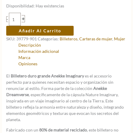
precio
precio
Disponibilidad:
Hay existencias
original
actual
era:
es:
Billetero
+
-
33,95 €.
27,16 €.
duro
grande
Añadir Al Carrito
Anekke
SKU:
39779-901
Categorías:
Billeteros
,
Carteras de mujer
,
Mujer
Imaginary
Descripción
cantidad
Información adicional
Marca
Opiniones
El
Billetero duro grande Anekke Imaginary
es el accesorio
perfecto para quienes necesitan espacio y organización sin
renunciar al estilo. Forma parte de la colección
Anekke
Dreamverse
, específicamente de la cápsula Nature Imaginary,
inspirada en un viaje imaginario al centro de la Tierra. Este
billetero refleja la armonía entre naturaleza y diseño, integrando
elementos geométricos y texturas que evocan los secretos del
planeta.
Fabricado con un
80% de material reciclado
, este billetero no