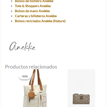
Bolsos de hombro Anekke
Tote & Shoppers Anekke
Bolsos de mano Anekke
Carteras y billeteros Anekke
Bolsos reciclados Anekke (Nature)
Productos relacionados
-50%
-50%