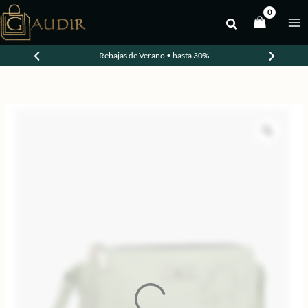
Ir
al
-30%
contenido
Rebajas de Verano • hasta 30%