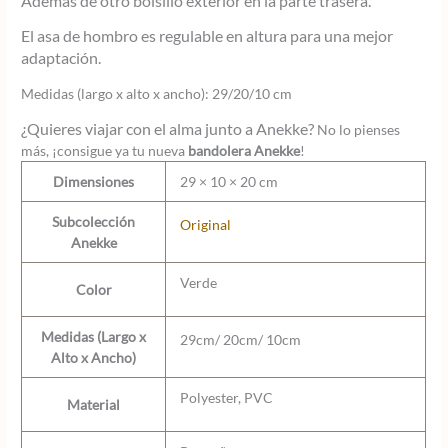
Además de otro bolsillo exterior en la parte trasera.
El asa de hombro es regulable en altura para una mejor
adaptación.
Medidas (largo x alto x ancho):
29/20/10 cm
¿Quieres viajar con el alma junto a Anekke?
No lo pienses
más, ¡consigue ya tu nueva
bandolera Anekke
!
Dimensiones
29 × 10 × 20 cm
Subcolección
Original
Anekke
Verde
Color
Medidas (Largo x
29cm/ 20cm/ 10cm
Alto x Ancho)
Polyester, PVC
Material