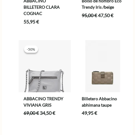
ABBACINO
Bolso de hombro Eco
BILLETERO CLARA
Trendy Iris /beige
COGNAC
El
El
95,00
€
47,50
€
precio
precio
55,95
€
original
actual
era:
es:
95,00 €.
47,50 €.
-50%
-50%
ABBACINO TRENDY
Billetero Abbacino
VIVIANA GRIS
abhimana taupe
El
El
69,00
€
34,50
€
49,95
€
precio
precio
original
actual
era:
es: