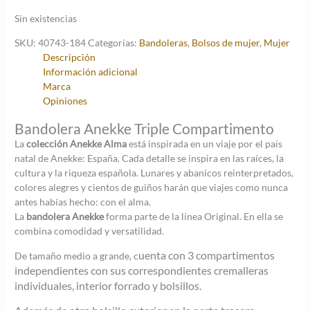
precio
precio
Sin existencias
original
actual
era:
es:
SKU:
40743-184
Categorías:
Bandoleras
,
Bolsos de mujer
,
Mujer
60,95 €.
42,67 €.
Descripción
Información adicional
Marca
Opiniones
Bandolera Anekke Triple Compartimento
La
colección Anekke Alma
está inspirada en un viaje por el país
natal de Anekke: España. Cada detalle se inspira en las raíces, la
cultura y la riqueza española. Lunares y abanicos reinterpretados,
colores alegres y cientos de guiños harán que viajes como nunca
antes habías hecho: con el alma.
La
bandolera Anekke
forma parte de la línea Original. En ella se
combina comodidad y versatilidad.
uenta con 3 compartimentos
De tamaño medio a grande, c
independientes con sus correspondientes cremalleras
individuales, interior forrado y bolsillos.