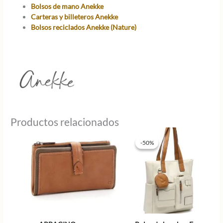
Bolsos de mano Anekke
Carteras y billeteros Anekke
Bolsos reciclados Anekke (Nature)
Productos relacionados
-50%
-50%