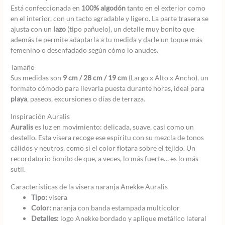
Está confeccionada en
100% algodón
tanto en el exterior como
en el interior, con un tacto agradable y ligero. La parte trasera se
ajusta con un
lazo
(tipo pañuelo), un detalle muy bonito que
además te permite adaptarla a tu medida y darle un toque más
femenino o desenfadado según cómo lo anudes.
Tamaño
Sus medidas son
9 cm / 28 cm / 19 cm
(Largo x Alto x Ancho), un
formato cómodo para llevarla puesta durante horas, ideal para
playa
, paseos, excursiones o días de terraza.
Inspiración Auralis
Auralis
es luz en movimiento: delicada, suave, casi como un
destello. Esta visera recoge ese espíritu con su mezcla de tonos
cálidos y neutros, como si el color flotara sobre el tejido. Un
recordatorio bonito de que, a veces, lo más fuerte… es lo más
sutil.
Características de la visera naranja Anekke Auralis
Tipo:
visera
Color:
naranja con banda estampada multicolor
Detalles:
logo Anekke bordado y aplique metálico lateral