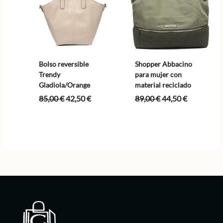
Bolso reversible
Shopper Abbacino
Trendy
para mujer con
Gladiola/Orange
material reciclado
El
El
El
El
85,00
€
42,50
€
89,00
€
44,50
€
precio
precio
precio
precio
original
actual
original
actual
era:
es:
era:
es:
85,00 €.
42,50 €.
89,00 €.
44,50 €.