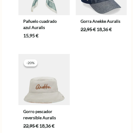
Pañuelo cuadrado
Gorra Anekke Auralis
azul Auralis
El
El
22,95
€
18,36
€
precio
precio
15,95
€
original
actual
era:
es:
22,95 €.
18,36 €.
-20%
-20%
Gorro pescador
reversible Auralis
El
El
22,95
€
18,36
€
precio
precio