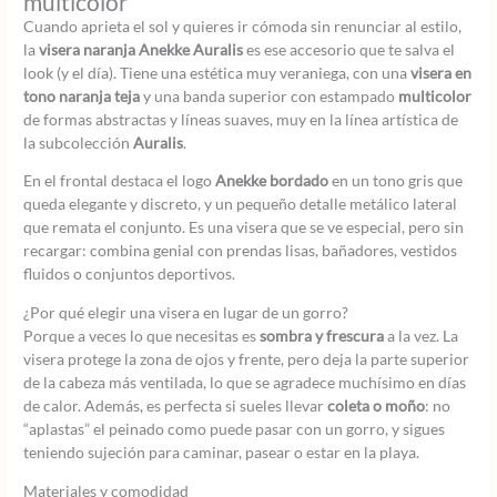
multicolor
Cuando aprieta el sol y quieres ir cómoda sin renunciar al estilo,
la
visera naranja Anekke Auralis
es ese accesorio que te salva el
look (y el día). Tiene una estética muy veraniega, con una
visera en
tono naranja teja
y una banda superior con estampado
multicolor
de formas abstractas y líneas suaves, muy en la línea artística de
la subcolección
Auralis
.
En el frontal destaca el logo
Anekke bordado
en un tono gris que
queda elegante y discreto, y un pequeño detalle metálico lateral
que remata el conjunto. Es una visera que se ve especial, pero sin
recargar: combina genial con prendas lisas, bañadores, vestidos
fluidos o conjuntos deportivos.
¿Por qué elegir una visera en lugar de un gorro?
Porque a veces lo que necesitas es
sombra y frescura
a la vez. La
visera protege la zona de ojos y frente, pero deja la parte superior
de la cabeza más ventilada, lo que se agradece muchísimo en días
de calor. Además, es perfecta si sueles llevar
coleta o moño
: no
“aplastas” el peinado como puede pasar con un gorro, y sigues
teniendo sujeción para caminar, pasear o estar en la playa.
Materiales y comodidad