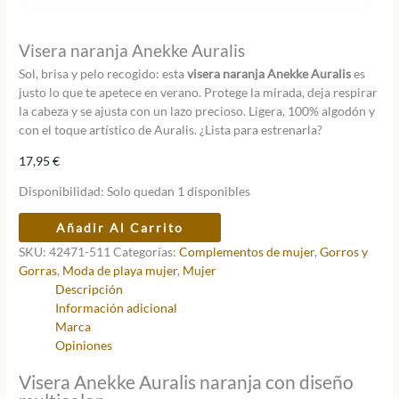
Visera naranja Anekke Auralis
Sol, brisa y pelo recogido: esta
visera naranja Anekke Auralis
es
justo lo que te apetece en verano. Protege la mirada, deja respirar
la cabeza y se ajusta con un lazo precioso. Ligera, 100% algodón y
con el toque artístico de Auralis. ¿Lista para estrenarla?
17,95
€
Disponibilidad:
Solo quedan 1 disponibles
Visera
Añadir Al Carrito
naranja
SKU:
42471-511
Categorías:
Complementos de mujer
,
Gorros y
Anekke
Gorras
,
Moda de playa mujer
,
Mujer
Auralis
Descripción
cantidad
Información adicional
Marca
Opiniones
Visera Anekke Auralis naranja con diseño