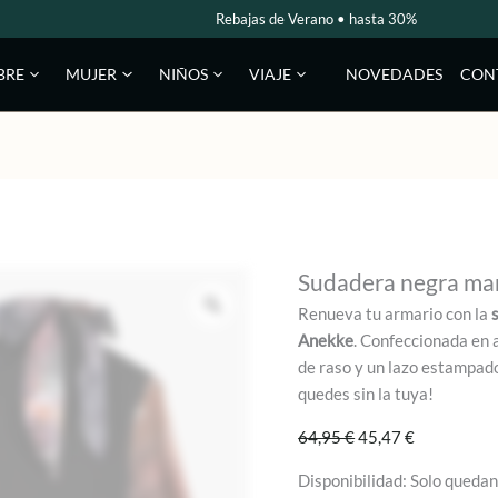
Rebajas de Verano • hasta 30%
NOVEDADES
CON
BRE
MUJER
NIÑOS
VIAJE
Sudadera negra ma
Renueva tu armario con la
Anekke
. Confeccionada en 
de raso y un lazo estampado
quedes sin la tuya!
El
El
64,95
€
45,47
€
precio
precio
Disponibilidad:
Solo quedan
original
actual