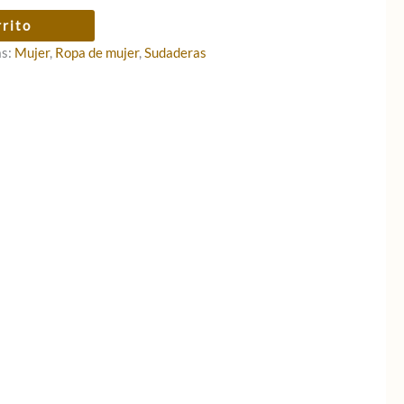
rrito
as:
Mujer
,
Ropa de mujer
,
Sudaderas