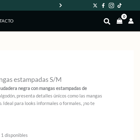
Env
TACTO
ngas estampadas S/M
sudadera negra con mangas estampadas de
algodón, presenta detalles únicos como las mangas
. Ideal para looks informales o formales, ¡no te
 1 disponibles