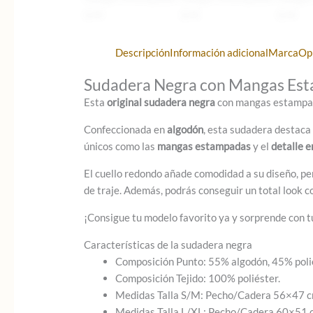
Descripción
Información adicional
Marca
Op
Sudadera Negra con Mangas Esta
Esta
original sudadera negra
con mangas estampada
Confeccionada en
algodón
, esta sudadera destaca 
únicos como las
mangas estampadas
y el
detalle e
El cuello redondo añade comodidad a su diseño, pe
de traje. Además, podrás conseguir un total look 
¡Consigue tu modelo favorito ya y sorprende con tu
Características de la sudadera negra
Composición Punto: 55% algodón, 45% poli
Composición Tejido: 100% poliéster.
Medidas Talla S/M: Pecho/Cadera 56×47 c
Medidas Talla L/XL: Pecho/Cadera 60×51 c