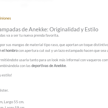
iniones
mpadas de Anekke: Originalidad y Estilo
s va a ser tu nueva prenda favorita.
por sus mangas de material tipo raso, que aportan un toque distintivo 
n el hombro
con apertura cut out y un lazo estampado hacen que sea u
rmitiéndote usarla tanto para un look más informal con vaqueros com
combinándola con las
deportivas de Anekke
.
 estilo!
éster.
m, Largo 55 cm.
m, Largo 59 cm.