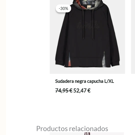
-30%
-30%
Sudadera negra capucha L/XL
El
El
74,95
€
52,47
€
precio
precio
original
actual
era:
es:
74,95 €.
52,47 €.
Productos relacionados