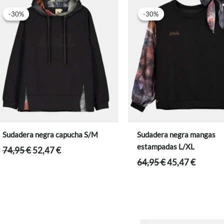
-30%
-30%
-30%
-30%
Sudadera negra capucha S/M
Sudadera negra mangas
estampadas L/XL
El
El
74,95
€
52,47
€
precio
precio
El
El
64,95
€
45,47
€
original
actual
precio
precio
era:
es:
original
actual
74,95 €.
52,47 €.
era:
es:
64,95 €.
45,47 €