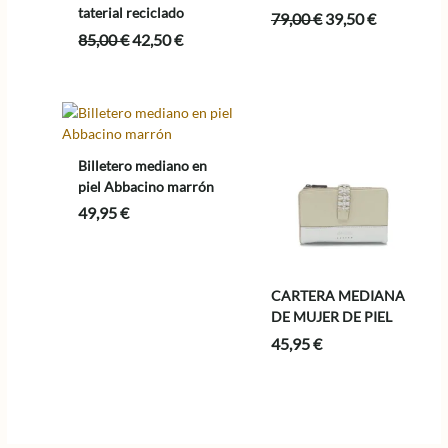
taterial reciclado
El
El
79,00
€
39,50
€
precio
precio
El
El
85,00
€
42,50
€
original
actual
precio
precio
era:
es:
original
actual
79,00 €.
39,50 €.
era:
es:
85,00 €.
42,50 €.
Billetero mediano en
piel Abbacino marrón
49,95
€
CARTERA MEDIANA
DE MUJER DE PIEL
45,95
€