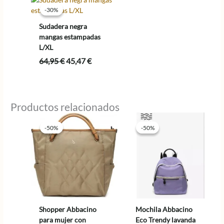
64,95 €.
45,47 €.
-30%
-30%
Sudadera negra
mangas estampadas
L/XL
El
El
64,95
€
45,47
€
precio
precio
original
actual
era:
es:
64,95 €.
45,47 €.
Productos relacionados
-50%
-50%
-50%
-50%
Shopper Abbacino
Mochila Abbacino
para mujer con
Eco Trendy lavanda