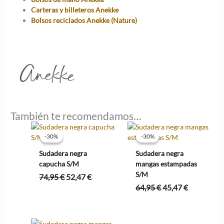
Carteras y billeteros Anekke
Bolsos reciclados Anekke (Nature)
También te recomendamos…
-30%
-30%
-30%
-30%
Sudadera negra
Sudadera negra
capucha S/M
mangas estampadas
S/M
El
El
74,95
€
52,47
€
precio
precio
El
El
64,95
€
45,47
€
original
actual
precio
precio
era:
es:
original
actual
74,95 €.
52,47 €.
era:
es: