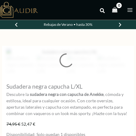
Ir
al
-30%
contenido
Rebajas de Verano • hasta 30%
Sudadera negra capucha L/XL
Descubre la
sudadera negra con capucha de Anekke
, cómoda y
estilosa, ideal para cualquier ocasión. Con corte oversize,
aperturas laterales y capucha con estampado, es perfecta para
combinar con vaqueros o un look más sporty. ¡Hazte con la tuya!
El
El
74,95
€
52,47
€
precio
precio
Disponibilidad:
Solo quedan 1 disponibles