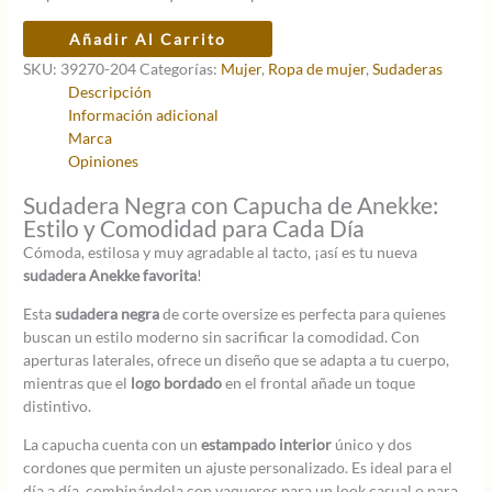
original
actual
era:
es:
Sudadera
Añadir Al Carrito
74,95 €.
52,47 €.
negra
SKU:
39270-204
Categorías:
Mujer
,
Ropa de mujer
,
Sudaderas
capucha
Descripción
L/XL
Información adicional
cantidad
Marca
Opiniones
Sudadera Negra con Capucha de Anekke:
Estilo y Comodidad para Cada Día
Cómoda, estilosa y muy agradable al tacto, ¡así es tu nueva
sudadera Anekke favorita
!
Esta
sudadera negra
de corte oversize es perfecta para quienes
buscan un estilo moderno sin sacrificar la comodidad. Con
aperturas laterales, ofrece un diseño que se adapta a tu cuerpo,
mientras que el
logo bordado
en el frontal añade un toque
distintivo.
La capucha cuenta con un
estampado interior
único y dos
cordones que permiten un ajuste personalizado. Es ideal para el
día a día, combinándola con vaqueros para un look casual o para