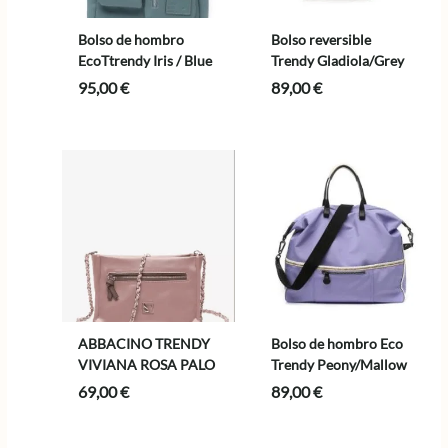
Bolso de hombro
Bolso reversible
EcoTtrendy Iris / Blue
Trendy Gladiola/Grey
95,00
€
89,00
€
ABBACINO TRENDY
Bolso de hombro Eco
VIVIANA ROSA PALO
Trendy Peony/Mallow
69,00
€
89,00
€