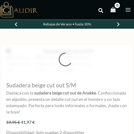
Ir
al
-30%
contenido
Rebajas de Verano • hasta 30%
Sudadera beige cut out S/M
Destaca con la
sudadera beige cut out de Anekke
. Confeccionada
en algodón, presenta un detalle cut out en el hombro y un lazo
estampado. Perfecta para looks informales o formales, ¡hazte con
la tuya!
El
El
59,95
€
41,97
€
precio
precio
Disponibilidad:
Solo quedan 2 disponibles