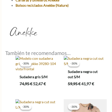
Carteras y billeteros Anekke
Bolsos reciclados Anekke (Nature)
También te recomendamos…
-30%
-30%
-30%
-30%
Sudadera negra cut
Sudadera gris S/M
out S/M
El
El
El
El
74,95
€
52,47
€
59,95
€
41,97
€
precio
precio
precio
precio
original
actual
original
actual
era:
es:
era:
es:
74,95 €.
52,47 €.
59,95 €.
41,97 €.
-30%
-30%
-30%
-30%