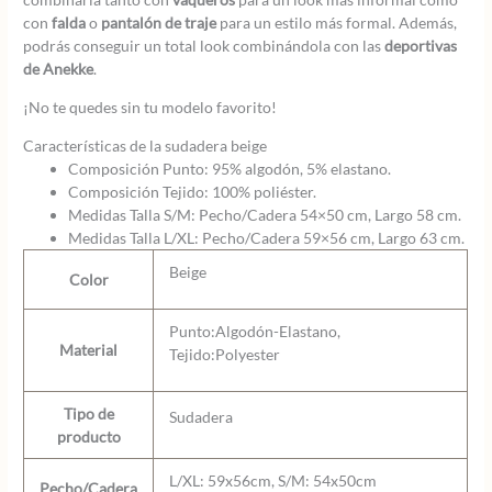
con
falda
o
pantalón de traje
para un estilo más formal. Además,
podrás conseguir un total look combinándola con las
deportivas
de Anekke
.
¡No te quedes sin tu modelo favorito!
Características de la sudadera beige
Composición Punto: 95% algodón, 5% elastano.
Composición Tejido: 100% poliéster.
Medidas Talla S/M: Pecho/Cadera 54×50 cm, Largo 58 cm.
Medidas Talla L/XL: Pecho/Cadera 59×56 cm, Largo 63 cm.
Beige
Color
Punto:Algodón-Elastano,
Material
Tejido:Polyester
Tipo de
Sudadera
producto
L/XL: 59x56cm, S/M: 54x50cm
Pecho/Cadera