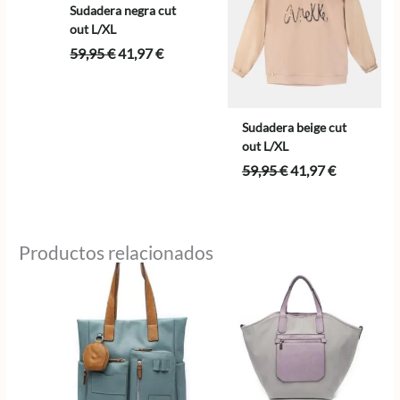
Sudadera negra cut
out L/XL
El
El
59,95
€
41,97
€
precio
precio
original
actual
era:
es:
59,95 €.
41,97 €.
Sudadera beige cut
out L/XL
El
El
59,95
€
41,97
€
precio
precio
original
actual
era:
es:
59,95 €.
41,97 €.
Productos relacionados