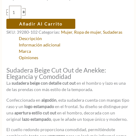
original
actual
era:
es:
Sudadera
+
-
59,95 €.
41,97 €.
beige
cut
Añadir Al Carrito
out
SKU:
39280-102
Categorías:
Mujer
,
Ropa de mujer
,
Sudaderas
S/M
Descripción
cantidad
Información adicional
Marca
Opiniones
Sudadera Beige Cut Out de Anekke:
Elegancia y Comodidad
La
sudadera beige con detalle cut out
en el hombro y lazo es una
de las prendas con más estilo de la temporada.
Confeccionada en
algodón
, esta sudadera cuenta con mangas tipo
raso y un
logo estampado
en el frontal. Su diseño se distingue por
una
apertura estilo cut out
en el hombro, decorada con un
original
lazo estampado
, que le añade un toque único y moderno.
El cuello redondo proporciona comodidad, permitiéndote
combinarla tanto con
vaqueros
para un look más informal como