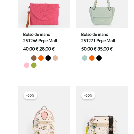
Bolso de mano
Bolso de mano
251266 Pepe Moll
251271 Pepe Moll
El
El
El
El
40,00
€
28,00
€
50,00
€
35,00
€
precio
precio
precio
precio
original
actual
original
actual
era:
es:
era:
es:
40,00 €.
28,00 €.
50,00 €.
35,00 €.
-30%
-30%