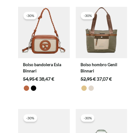
-30%
-30%
Bolso bandolera Esla
Bolso hombro Genil
Binnari
Binnari
El
El
El
El
54,95
€
38,47
€
52,95
€
37,07
€
precio
precio
precio
precio
original
actual
original
actual
era:
es:
era:
es:
54,95 €.
38,47 €.
52,95 €.
37,07 €.
-30%
-30%