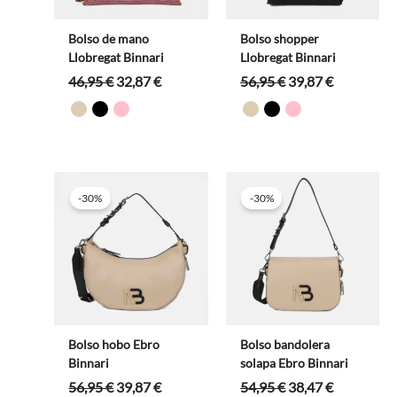
Bolso de mano
Bolso shopper
Llobregat Binnari
Llobregat Binnari
El
El
El
El
46,95
€
32,87
€
56,95
€
39,87
€
precio
precio
precio
precio
original
actual
original
actual
era:
es:
era:
es:
46,95 €.
32,87 €.
56,95 €.
39,87 €.
-30%
-30%
Bolso hobo Ebro
Bolso bandolera
Binnari
solapa Ebro Binnari
El
El
El
El
56,95
€
39,87
€
54,95
€
38,47
€