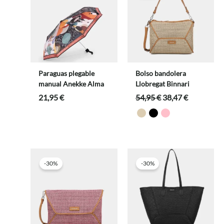
Paraguas plegable
Bolso bandolera
manual Anekke Alma
Llobregat Binnari
El
El
21,95
€
54,95
€
38,47
€
precio
precio
original
actual
era:
es:
54,95 €.
38,47 €.
-30%
-30%