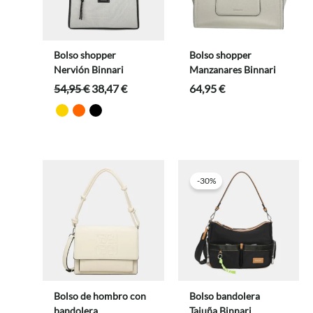
Bolso shopper
Bolso shopper
Nervión Binnari
Manzanares Binnari
El
El
54,95
€
38,47
€
64,95
€
precio
precio
original
actual
era:
es:
54,95 €.
38,47 €.
-30%
Bolso de hombro con
Bolso bandolera
bandolera
Tajuña Binnari