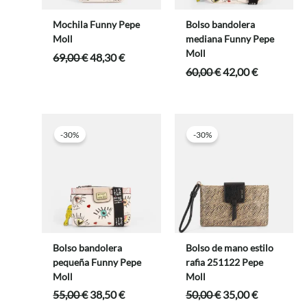
Mochila Funny Pepe
Bolso bandolera
Moll
mediana Funny Pepe
Moll
El
El
69,00
€
48,30
€
precio
precio
El
El
60,00
€
42,00
€
original
actual
precio
precio
era:
es:
original
actual
69,00 €.
48,30 €.
era:
es:
60,00 €.
42,00 €.
-30%
-30%
Bolso bandolera
Bolso de mano estilo
pequeña Funny Pepe
rafia 251122 Pepe
Moll
Moll
El
El
El
El
55,00
€
38,50
€
50,00
€
35,00
€