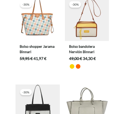
-30%
-30%
Bolso shopper Jarama
Bolso bandolera
Binnari
Nervión Binnari
El
El
El
El
59,95
€
41,97
€
49,00
€
34,30
€
precio
precio
precio
precio
original
actual
original
actual
era:
es:
era:
es:
59,95 €.
41,97 €.
49,00 €.
34,30 €.
-30%