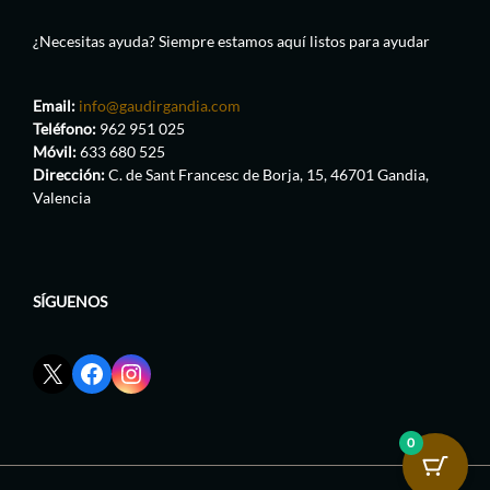
¿Necesitas ayuda? Siempre estamos aquí listos para ayudar
Email:
info@gaudirgandia.com
Teléfono:
962 951 025
Móvil:
633 680 525
Dirección:
C. de Sant Francesc de Borja, 15, 46701 Gandia,
Valencia
SÍGUENOS
Enlace
Enlace
Enlace
red
de
de
social
Facebook
Instagram
X
de
de
0
de
GaudirGandia
GaudirGandia
GaudirGandia