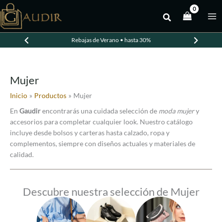
Ir
al
contenido
Rebajas de Verano • hasta 30%
Mujer
Inicio
Productos
Mujer
En
Gaudir
encontrarás una cuidada selección de
moda mujer
y
accesorios para completar cualquier look. Nuestro catálogo
incluye desde bolsos y carteras hasta calzado, ropa y
complementos, siempre con diseños actuales y materiales de
calidad.
Descubre nuestra selección de Mujer