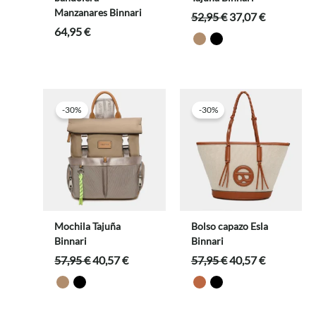
Manzanares Binnari
El
El
52,95
€
37,07
€
precio
precio
64,95
€
original
actual
era:
es:
52,95 €.
37,07 €.
-30%
-30%
Mochila Tajuña
Bolso capazo Esla
Binnari
Binnari
El
El
El
El
57,95
€
40,57
€
57,95
€
40,57
€
precio
precio
precio
precio
original
actual
original
actual
era:
es:
era:
es:
57,95 €.
40,57 €.
57,95 €.
40,57 €.