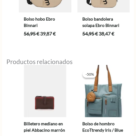
Bolso hobo Ebro
Bolso bandolera
Binnari
solapa Ebro Binnari
El
El
El
El
56,95
€
39,87
€
54,95
€
38,47
€
precio
precio
precio
precio
original
actual
original
actual
era:
es:
era:
es:
56,95 €.
39,87 €.
54,95 €.
38,47 €.
Productos relacionados
-50%
-50%
Billetero mediano en
Bolso de hombro
piel Abbacino marrón
EcoTtrendy Iris / Blue