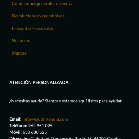
Condiciones generales de venta
Devoluciones y reembolsos
Preguntas Frecuentes
Nosotros
Marcas
ATENCIÓN PERSONALIZADA
¿Necesitas ayuda? Siempre estamos aquí listos para ayudar
Email:
info@gaudirgandia.com
Teléfono:
962 951 025
Móvil:
633 680 525
Dirección:
C. de Sant Francesc de Borja, 15, 46701 Gandia,