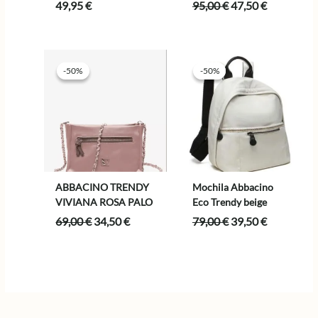
El
El
49,95
€
95,00
€
47,50
€
precio
precio
original
actual
era:
es:
95,00 €.
47,50 €.
-50%
-50%
-50%
-50%
ABBACINO TRENDY
Mochila Abbacino
VIVIANA ROSA PALO
Eco Trendy beige
El
El
El
El
69,00
€
34,50
€
79,00
€
39,50
€
precio
precio
precio
precio
original
actual
original
actual
era:
es:
era:
es:
69,00 €.
34,50 €.
79,00 €.
39,50 €.