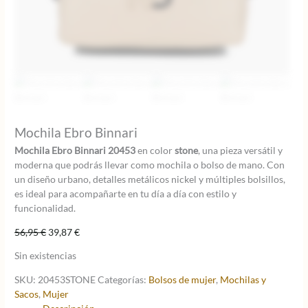
Mochila Ebro Binnari
Mochila Ebro Binnari 20453
en color
stone
, una pieza versátil y
moderna que podrás llevar como mochila o bolso de mano. Con
un diseño urbano, detalles metálicos nickel y múltiples bolsillos,
es ideal para acompañarte en tu día a día con estilo y
funcionalidad.
El
El
56,95
€
39,87
€
precio
precio
Sin existencias
original
actual
era:
es:
SKU:
20453STONE
Categorías:
Bolsos de mujer
,
Mochilas y
56,95 €.
39,87 €.
Sacos
,
Mujer