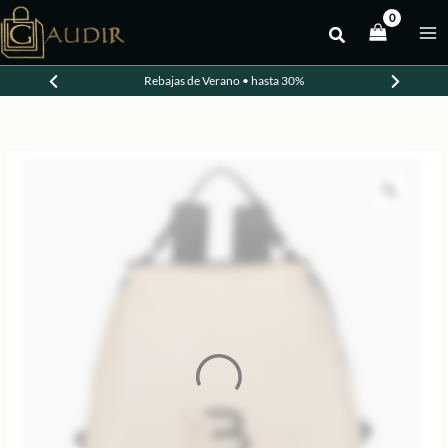
Ir
al
-30%
contenido
Rebajas de Verano • hasta 30%