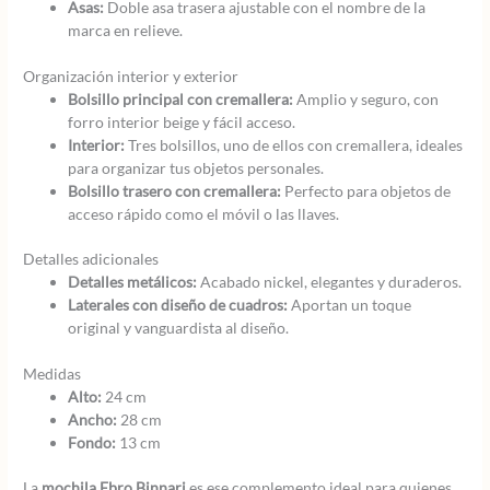
Asas:
Doble asa trasera ajustable con el nombre de la
marca en relieve.
Organización interior y exterior
Bolsillo principal con cremallera:
Amplio y seguro, con
forro interior beige y fácil acceso.
Interior:
Tres bolsillos, uno de ellos con cremallera, ideales
para organizar tus objetos personales.
Bolsillo trasero con cremallera:
Perfecto para objetos de
acceso rápido como el móvil o las llaves.
Detalles adicionales
Detalles metálicos:
Acabado nickel, elegantes y duraderos.
Laterales con diseño de cuadros:
Aportan un toque
original y vanguardista al diseño.
Medidas
Alto:
24 cm
Ancho:
28 cm
Fondo:
13 cm
La
mochila Ebro Binnari
es ese complemento ideal para quienes