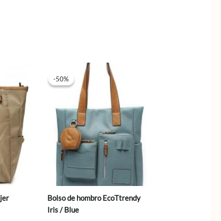
-50%
-50%
jer
Bolso de hombro EcoTtrendy
Iris / Blue