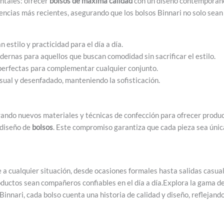
ntales: ofrecer
bolsos de máxima calidad
con un diseño contemporáneo
dencias más recientes, asegurando que los bolsos Binnari no solo sea
estilo y practicidad para el día a día.
ernas para aquellos que buscan comodidad sin sacrificar el estilo.
perfectas para complementar cualquier conjunto.
sual y desenfadado, manteniendo la sofisticación.
rando nuevos materiales y técnicas de confección para ofrecer product
 diseño de
bolsos
. Este compromiso garantiza que cada pieza sea únic
a cualquier situación, desde ocasiones formales hasta salidas casuale
roductos sean compañeros confiables en el día a día.Explora la gama d
innari, cada bolso cuenta una historia de calidad y diseño, reflejand