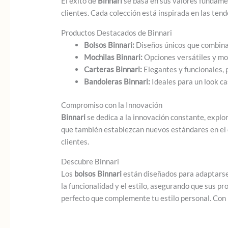
El éxito de
Binnari
se basa en sus valores fundame
clientes. Cada colección está inspirada en las ten
Productos Destacados de Binnari
Bolsos Binnari:
Diseños únicos que combinan 
Mochilas Binnari:
Opciones versátiles y mod
Carteras Binnari:
Elegantes y funcionales, 
Bandoleras Binnari:
Ideales para un look ca
Compromiso con la Innovación
Binnari
se dedica a la innovación constante, explo
que también establezcan nuevos estándares en el
clientes.
Descubre Binnari
Los
bolsos Binnari
están diseñados para adaptarse 
la funcionalidad y el estilo, asegurando que sus p
perfecto que complemente tu estilo personal. Con B