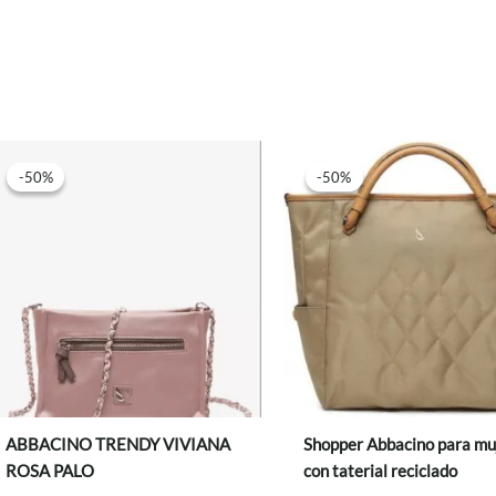
-50%
-50%
-50%
-50%
ABBACINO TRENDY VIVIANA
Shopper Abbacino para mu
ROSA PALO
con taterial reciclado