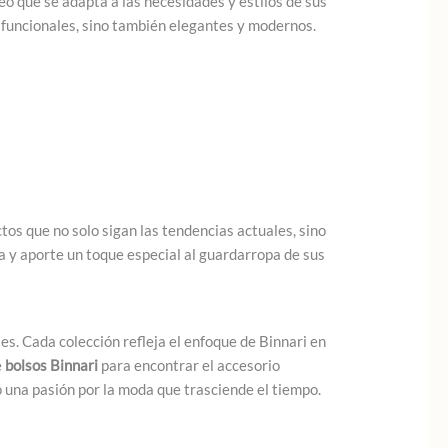
 que se adapta a las necesidades y estilos de sus
n funcionales, sino también elegantes y modernos.
os que no solo sigan las tendencias actuales, sino
a y aporte un toque especial al guardarropa de sus
s. Cada colección refleja el enfoque de Binnari en
e
bolsos Binnari
para encontrar el accesorio
o una pasión por la moda que trasciende el tiempo.