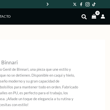
Env
TACTO
 Binnari
 Genil de Binnari, una pieza que une estilo y
que no se detienen. Disponible en caqui y hielo,
diseño moderno y su gran capacidad de
 bolsillos para mantener todo en orden. Fabricado
alles en PU, es perfecto para el trabajo, los
asa. ¡Añade un toque de elegancia a tu rutina y
cesitas con estilo!