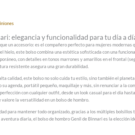
iniones
ri: elegancia y funcionalidad para tu día a dí
que un accesorio: es el compañero perfecto para mujeres modernas que
el hielo, este bolso combina una estética sofisticada con una funciona
oráneo, con detalles en tonos marrones y amarillos en el frontal (segú
tura resistente asegura una gran durabilidad.
lta calidad, este bolso no solo cuida tu estilo, sino también el planet
 su agenda, portátil pequeño, maquillaje y más, sin renunciar a la co
erfección con cualquier outfit, desde un look casual para el día hast
 valore la versatilidad en un bolso de hombro.
dad para mantener todo organizado, gracias a los múltiples bolsillos ta
aventura diaria, el bolso de hombro Genil de Binnari es la elección id