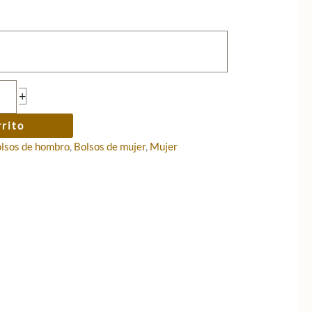
+
rrito
lsos de hombro
,
Bolsos de mujer
,
Mujer