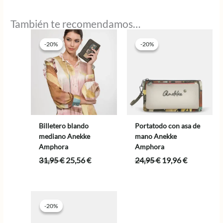
También te recomendamos…
-20%
-20%
-20%
-20%
Billetero blando
Portatodo con asa de
mediano Anekke
mano Anekke
Amphora
Amphora
El
El
El
El
31,95
€
25,56
€
24,95
€
19,96
€
precio
precio
precio
precio
original
actual
original
actual
era:
es:
era:
es:
31,95 €.
25,56 €.
24,95 €.
19,96 €.
-20%
-20%