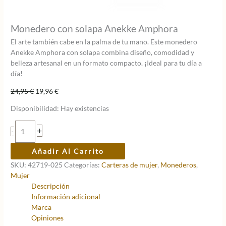
Monedero con solapa Anekke Amphora
El arte también cabe en la palma de tu mano. Este monedero
Anekke Amphora con solapa combina diseño, comodidad y
belleza artesanal en un formato compacto. ¡Ideal para tu día a
día!
El
El
24,95
€
19,96
€
precio
precio
Disponibilidad:
Hay existencias
original
actual
era:
es:
Monedero
+
-
24,95 €.
19,96 €.
con
solapa
Añadir Al Carrito
Anekke
SKU:
42719-025
Categorías:
Carteras de mujer
,
Monederos
,
Amphora
Mujer
cantidad
Descripción
Información adicional
Marca
Opiniones