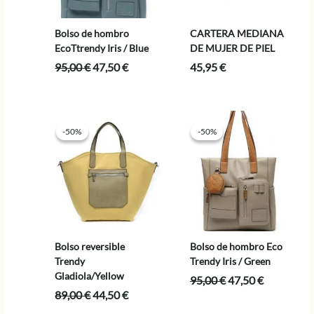
Bolso de hombro
CARTERA MEDIANA
EcoTtrendy Iris / Blue
DE MUJER DE PIEL
El
El
95,00
€
47,50
€
45,95
€
precio
precio
original
actual
era:
es:
95,00 €.
47,50 €.
-50%
-50%
-50%
-50%
Bolso reversible
Bolso de hombro Eco
Trendy
Trendy Iris / Green
Gladiola/Yellow
El
El
95,00
€
47,50
€
precio
precio
El
El
89,00
€
44,50
€
original
actual
precio
precio