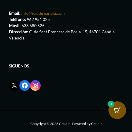
Email:
info@gaudirgandia.com
Teléfono:
962 951 025
Móvil:
633 680 525
Dirección:
C. de Sant Francesc de Borja, 15, 46701 Gandia,
Valencia
SÍGUENOS
Enlace
Enlace
Enlace
red
de
de
social
Facebook
Instagram
X
de
de
0
de
GaudirGandia
GaudirGandia
GaudirGandia
Copyright © 2026 Gaudir | Powered by Gaudir