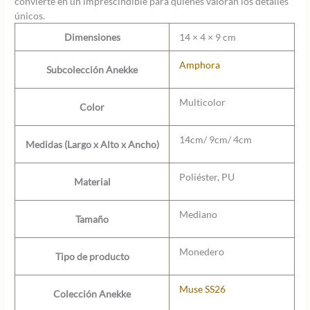
convierte en un imprescindible para quienes valoran los detalles
únicos.
Dimensiones
14 × 4 × 9 cm
Amphora
Subcolección Anekke
Multicolor
Color
14cm/ 9cm/ 4cm
Medidas (Largo x Alto x Ancho)
Poliéster, PU
Material
Mediano
Tamaño
Monedero
Tipo de producto
Muse SS26
Colección Anekke