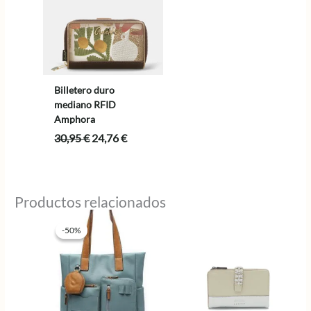
Billetero duro
mediano RFID
Amphora
El
El
30,95
€
24,76
€
precio
precio
original
actual
era:
es:
30,95 €.
24,76 €.
Productos relacionados
-50%
-50%