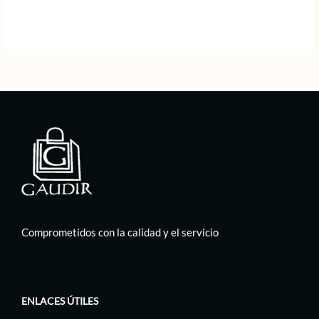
era:
es:
original
actual
95,00 €.
47,50 €.
era:
es:
89,00 €.
44,50 €.
Comprometidos con la calidad y el servicio
ENLACES ÚTILES