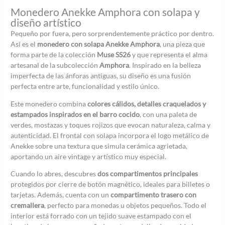
Monedero Anekke Amphora con solapa y
diseño artístico
Pequeño por fuera, pero sorprendentemente práctico por dentro.
Así es el
monedero con solapa Anekke Amphora
, una pieza que
forma parte de la colección
Muse SS26
y que representa el alma
artesanal de la subcolección
Amphora
. Inspirado en la belleza
imperfecta de las ánforas antiguas, su diseño es una fusión
perfecta entre arte, funcionalidad y estilo único.
Este monedero combina
colores cálidos, detalles craquelados y
estampados inspirados en el barro cocido
, con una paleta de
verdes, mostazas y toques rojizos que evocan naturaleza, calma y
autenticidad. El frontal con solapa incorpora el logo metálico de
Anekke sobre una textura que simula cerámica agrietada,
aportando un aire vintage y artístico muy especial.
Cuando lo abres, descubres
dos compartimentos principales
protegidos por cierre de botón magnético, ideales para billetes o
tarjetas. Además, cuenta con un
compartimento trasero con
cremallera
, perfecto para monedas u objetos pequeños. Todo el
interior está forrado con un tejido suave estampado con el