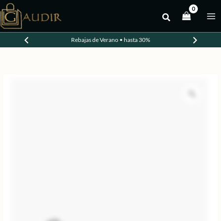
Ir
al
-20%
contenido
Rebajas de Verano • hasta 30%