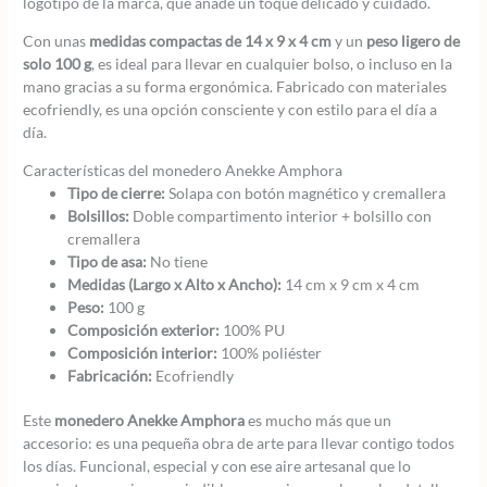
logotipo de la marca, que añade un toque delicado y cuidado.
Con unas
medidas compactas de 14 x 9 x 4 cm
y un
peso ligero de
solo 100 g
, es ideal para llevar en cualquier bolso, o incluso en la
mano gracias a su forma ergonómica. Fabricado con materiales
ecofriendly, es una opción consciente y con estilo para el día a
día.
Características del monedero Anekke Amphora
Tipo de cierre:
Solapa con botón magnético y cremallera
Bolsillos:
Doble compartimento interior + bolsillo con
cremallera
Tipo de asa:
No tiene
Medidas (Largo x Alto x Ancho):
14 cm x 9 cm x 4 cm
Peso:
100 g
Composición exterior:
100% PU
Composición interior:
100% poliéster
Fabricación:
Ecofriendly
Este
monedero Anekke Amphora
es mucho más que un
accesorio: es una pequeña obra de arte para llevar contigo todos
los días. Funcional, especial y con ese aire artesanal que lo