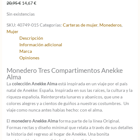
El
El
20,95
€
14,67
€
precio
precio
Sin existencias
original
actual
era:
es:
SKU:
40749-015
Categorías:
Carteras de mujer
,
Monederos
,
20,95 €.
14,67 €.
Mujer
Descripción
Información adicional
Marca
Opiniones
Monedero Tres Compartimentos Anekke
Alma
La
colección Anekke Alma
está inspirada en un viaje por el país
natal de Anekke: España. Inspirada en sus las raíces, la cultura y la
riqueza española. Reinterpreta lunares y abanicos, que une a
colores alegres y a cientos de guiños a nuestras costumbres. Un
viaje como nunca antes habías hecho: con el alma.
El
monedero Anekke Alma
forma parte de la línea Original.
Formas rectas y diseño mínimal que relata a través de sus detalles
la historia del regreso al hogar de Anekke. Una bonita