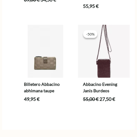
precio
precio
55,95
€
original
actual
era:
es:
69,00 €.
34,50 €.
-50%
-50%
Billetero Abbacino
Abbacino Evening
abhimana taupe
Janis Burdeos
El
El
49,95
€
55,00
€
27,50
€
precio
precio
original
actual
era:
es:
55,00 €.
27,50 €.