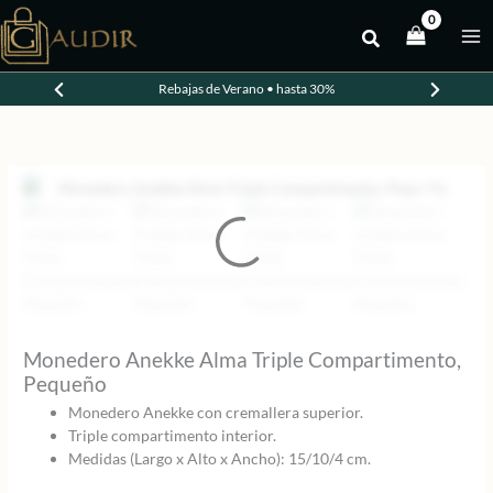
Ir
al
-30%
contenido
Rebajas de Verano • hasta 30%
Monedero Anekke Alma Triple Compartimento,
Pequeño
Monedero Anekke con cremallera superior.
Triple compartimento interior.
Medidas (Largo x Alto x Ancho): 15/10/4 cm.