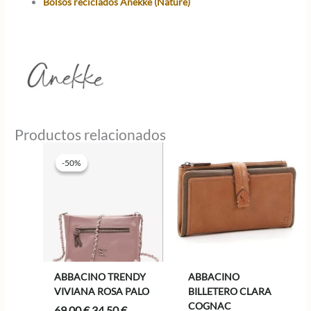
Bolsos reciclados Anekke (Nature)
Productos relacionados
-50%
-50%
ABBACINO TRENDY
ABBACINO
VIVIANA ROSA PALO
BILLETERO CLARA
COGNAC
El
El
69,00
€
34,50
€