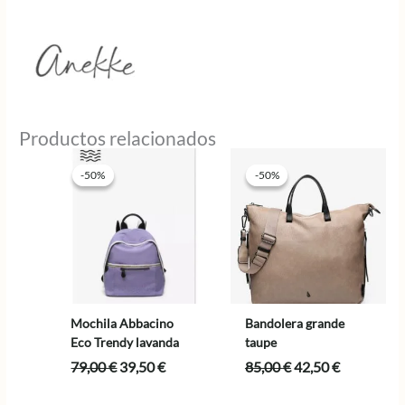
Productos relacionados
-50%
-50%
-50%
-50%
Mochila Abbacino
Bandolera grande
Eco Trendy lavanda
taupe
El
El
El
El
79,00
€
39,50
€
85,00
€
42,50
€
precio
precio
precio
precio
original
actual
original
actual