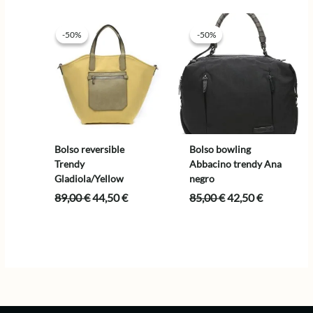
era:
es:
era:
es:
79,00 €.
39,50 €.
85,00 €.
42,50 €.
-50%
-50%
-50%
-50%
Bolso reversible
Bolso bowling
Trendy
Abbacino trendy Ana
Gladiola/Yellow
negro
El
El
El
El
89,00
€
44,50
€
85,00
€
42,50
€
precio
precio
precio
precio
original
actual
original
actual
era:
es:
era:
es:
89,00 €.
44,50 €.
85,00 €.
42,50 €.