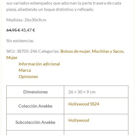
sus variados estampados que adornan la parte trasera de cada
pieza, añadiendo un toque distintivo y refinado.
Medidas: 26x30x9cm
El
El
64,95
€
45,47
€
precio
precio
Sin existencias
original
actual
era:
es:
SKU:
38705-246
Categorías:
Bolsos de mujer
,
Mochilas y Sacos
,
64,95 €.
45,47 €.
Mujer
Información adicional
Marca
Opiniones
Dimensiones
26 × 30 × 9 cm
Hollywood SS24
Colección Anekke
Hollywood
Subcolección Anekke