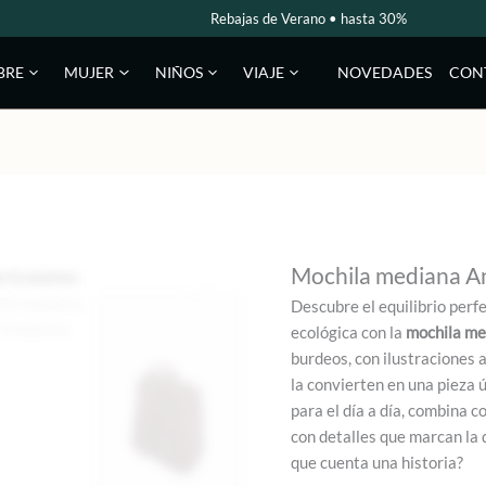
Rebajas de Verano • hasta 30%
NOVEDADES
CON
BRE
MUJER
NIÑOS
VIAJE
Mochila mediana A
Descubre el equilibrio perfe
ecológica con la
mochila me
burdeos, con ilustraciones a
la convierten en una pieza 
para el día a día, combina 
con detalles que marcan la 
que cuenta una historia?