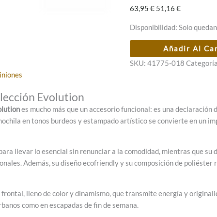
El
El
63,95
€
51,16
€
precio
precio
Disponibilidad:
Solo quedan
original
actual
era:
es:
Mochila
Añadir Al Ca
63,95 €.
51,16 €.
mediana
SKU:
41775-018
Categorí
Anekke
iniones
Evolution
cantidad
lección Evolution
lution
es mucho más que un accesorio funcional: es una declaración de
mochila en tonos burdeos y estampado artístico se convierte en un imp
ra llevar lo esencial sin renunciar a la comodidad, mientras que su d
onales. Además, su diseño ecofriendly y su composición de poliéster r
rontal, lleno de color y dinamismo, que transmite energía y originali
 urbanos como en escapadas de fin de semana.