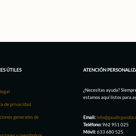
ES ÚTILES
ATENCIÓN PERSONALIZ
¿Necesitas ayuda? Siempr
legal
estamos aquí listos para 
ca de privacidad
ciones generales de
Email:
info@gaudirgandia
Teléfono:
962 951 025
Móvil:
633 680 525
uciones y reembolsos