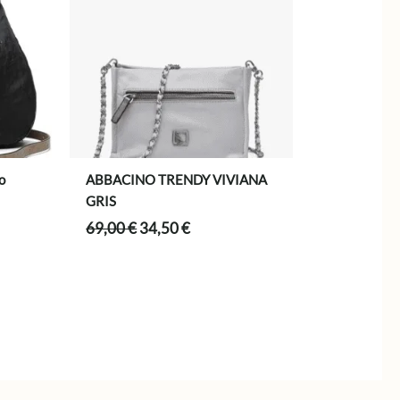
o
ABBACINO TRENDY VIVIANA
GRIS
El
El
69,00
€
34,50
€
precio
precio
original
actual
.
era:
es:
69,00 €.
34,50 €.