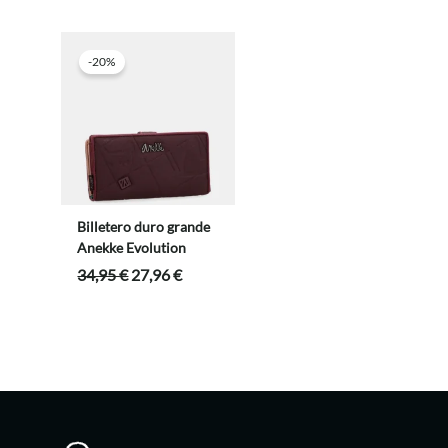
original
actual
original
actual
era:
es:
era:
es:
30,95 €.
24,76 €.
35,95 €.
28,76 €.
-20%
Billetero duro grande
Anekke Evolution
El
El
34,95
€
27,96
€
precio
precio
original
actual
era:
es:
34,95 €.
27,96 €.