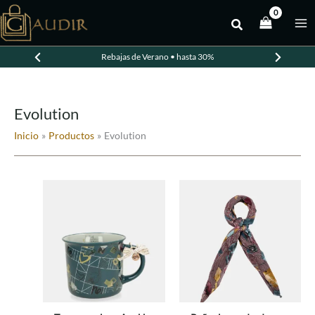
Ir
al
contenido
Rebajas de Verano • hasta 30%
Evolution
Inicio
Productos
Evolution