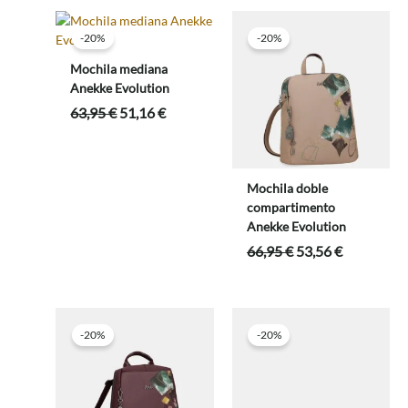
-20%
-20%
Mochila mediana
Anekke Evolution
El
El
63,95
€
51,16
€
precio
precio
original
actual
era:
es:
63,95 €.
51,16 €.
Mochila doble
compartimento
Anekke Evolution
El
El
66,95
€
53,56
€
precio
precio
original
actual
era:
es:
66,95 €.
53,56 €.
-20%
-20%