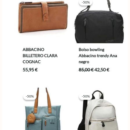
-50%
-50%
ABBACINO
Bolso bowling
BILLETERO CLARA
Abbacino trendy Ana
COGNAC
negro
El
El
55,95
€
85,00
€
42,50
€
precio
precio
original
actual
era:
es:
85,00 €.
42,50 €.
-50%
-50%
-50%
-50%