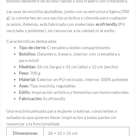
bolsillo delantero de acceso rápido y uno trasero con cremallera.
Las asas de mochila ajustables, junto con su estructura ligera (700
g), la convierten en una opción práctica y cómoda para cualquier
ocasión. Además, está fabricada con materiales
ecofriendly
(PU
reciclado y poliéster), sin renunciar a la calidad ni al estilo.
Características destacadas
Tipo de cierre:
Cremallera doble compartimento
Bolsillos:
Delantero, trasero, interior con cremallera y
para móvil
Medidas:
26 cm (largo) x 31 cm (alto) x 12 cm (ancho)
Peso:
700 g
Material:
Exterior en PU reciclado, interior 100% poliéster
Asas:
Tipo mochila, regulables
Estilo:
Inspiración artística y femenina con tonos naturales
Fabricación:
Ecofriendly
Una mochila pensada para mujeres creativas, conscientes y
soñadoras que quieren llevar inspiración a todas partes sin
renunciar a la funcionalidad.
Dimensiones
26 × 12 × 31 cm