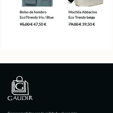
Bolso de hombro
Mochila Abbacino
EcoTtrendy Iris / Blue
Eco Trendy beige
El
El
El
El
95,00
€
47,50
€
79,00
€
39,50
€
precio
precio
precio
precio
original
actual
original
actual
era:
es:
era:
es:
95,00 €.
47,50 €.
79,00 €.
39,50 €.