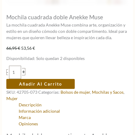
Mochila cuadrada doble Anekke Muse
La mochila cuadrada Anekke Muse combina arte, organización y
estilo en un diseño cómodo con doble compartimento. Ideal para
mujeres que quieren llevar belleza e inspiración cada día.
El
El
66,95
€
53,56
€
precio
precio
Disponibilidad:
Solo quedan 2 disponibles
original
actual
era:
es:
Mochila
+
-
66,95 €.
53,56 €.
cuadrada
doble
Añadir Al Carrito
Anekke
SKU:
42705-073
Categorías:
Bolsos de mujer
,
Mochilas y Sacos
,
Muse
Mujer
cantidad
Descripción
Información adicional
Marca
Opiniones