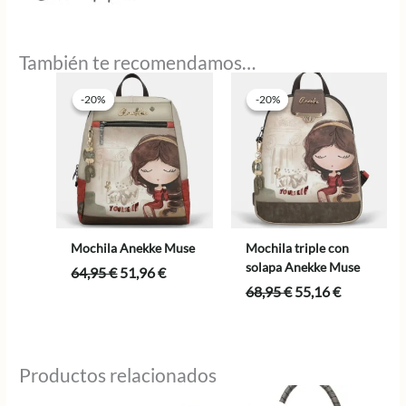
También te recomendamos…
-20%
-20%
-20%
-20%
Mochila Anekke Muse
Mochila triple con
solapa Anekke Muse
El
El
64,95
€
51,96
€
precio
precio
El
El
68,95
€
55,16
€
original
actual
precio
precio
era:
es:
original
actual
64,95 €.
51,96 €.
era:
es:
68,95 €.
55,16 €.
Productos relacionados