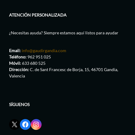
ATENCIÓN PERSONALIZADA
¿Necesitas ayuda? Siempre estamos aquí listos para ayudar
Email:
info@gaudirgandia.com
Teléfono:
962 951 025
Móvil:
633 680 525
Dirección:
C. de Sant Francesc de Borja, 15, 46701 Gandia,
Valencia
SÍGUENOS
Enlace
Enlace
Enlace
red
de
de
social
Facebook
Instagram