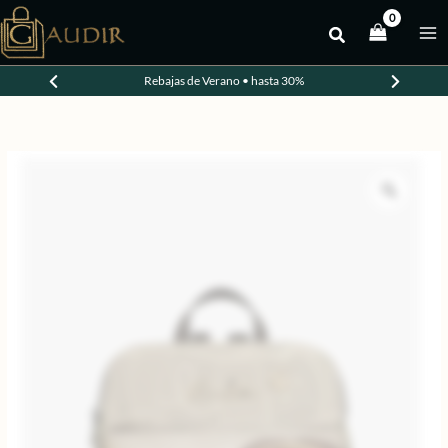
Ir
al
-20%
contenido
Rebajas de Verano • hasta 30%