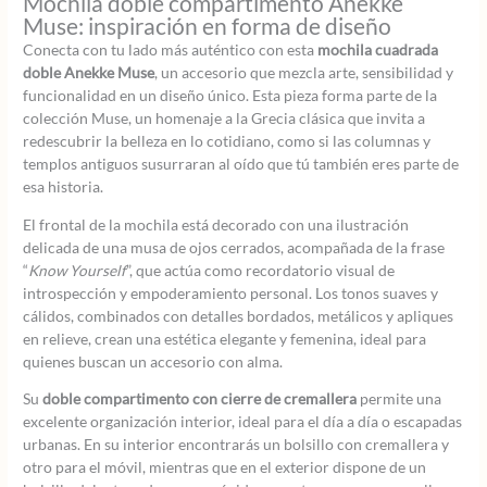
Mochila doble compartimento Anekke
Muse: inspiración en forma de diseño
Conecta con tu lado más auténtico con esta
mochila cuadrada
doble Anekke Muse
, un accesorio que mezcla arte, sensibilidad y
funcionalidad en un diseño único. Esta pieza forma parte de la
colección Muse, un homenaje a la Grecia clásica que invita a
redescubrir la belleza en lo cotidiano, como si las columnas y
templos antiguos susurraran al oído que tú también eres parte de
esa historia.
El frontal de la mochila está decorado con una ilustración
delicada de una musa de ojos cerrados, acompañada de la frase
“
Know Yourself
”, que actúa como recordatorio visual de
introspección y empoderamiento personal. Los tonos suaves y
cálidos, combinados con detalles bordados, metálicos y apliques
en relieve, crean una estética elegante y femenina, ideal para
quienes buscan un accesorio con alma.
Su
doble compartimento con cierre de cremallera
permite una
excelente organización interior, ideal para el día a día o escapadas
urbanas. En su interior encontrarás un bolsillo con cremallera y
otro para el móvil, mientras que en el exterior dispone de un