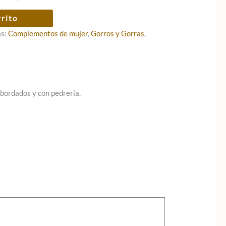
rrito
as:
Complementos de mujer
,
Gorros y Gorras
,
 bordados y con pedrería.