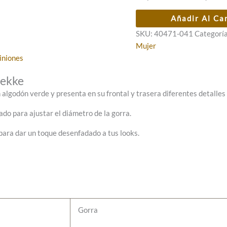
Gorra
Añadir Al Ca
Anekke
SKU:
40471-041
Categorí
de
Mujer
Béisbol,
iniones
Verde
Lazo
nekke
Estampado
algodón verde y presenta en su frontal y trasera diferentes detalles
cantidad
do para ajustar el diámetro de la gorra.
para dar un toque desenfadado a tus looks.
Gorra