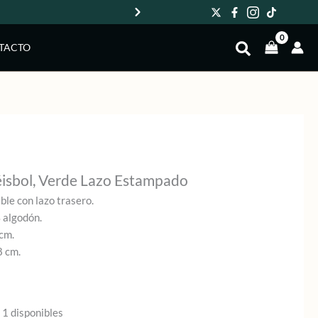
Env
TACTO
isbol, Verde Lazo Estampado
le con lazo trasero.
 algodón.
cm.
8 cm.
 1 disponibles