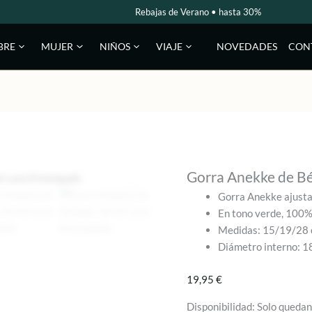
Rebajas de Verano • hasta 30%
NOVEDADES
CON
BRE
MUJER
NIÑOS
VIAJE
Gorra Anekke de Bé
Gorra Anekke ajustab
En tono verde, 100%
Medidas: 15/19/28 
Diámetro interno: 1
19,95
€
Disponibilidad:
Solo quedan