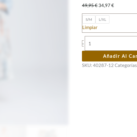
El
El
49,95
€
34,97
€
precio
precio
original
actual
S/M
L/XL
era:
es:
Limpiar
49,95 €.
34,97 €.
Falda
-
estampada
Memories
Añadir Al Ca
Anekke
SKU:
40287-12
Categorías
cantidad