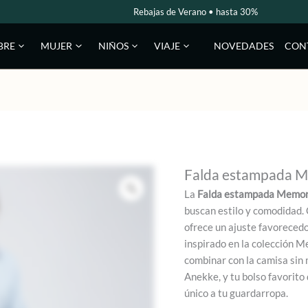
Rebajas de Verano • hasta 30%
NOVEDADES
CON
BRE
MUJER
NIÑOS
VIAJE
Falda estampada M
La
Falda estampada Memor
buscan estilo y comodidad. 
ofrece un ajuste favorecedo
inspirado en la colección M
combinar con la camisa sin
Anekke, y tu bolso favorito
único a tu guardarropa.