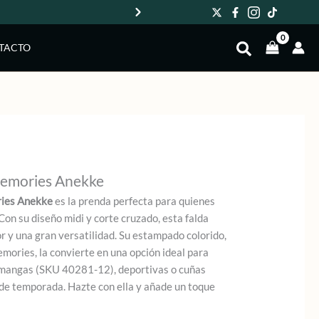
Env
TACTO
emories Anekke
ies Anekke
es la prenda perfecta para quienes
Con su diseño midi y corte cruzado, esta falda
r y una gran versatilidad. Su estampado colorido,
emories, la convierte en una opción ideal para
 mangas (SKU 40281-12), deportivas o cuñas
 de temporada. Hazte con ella y añade un toque