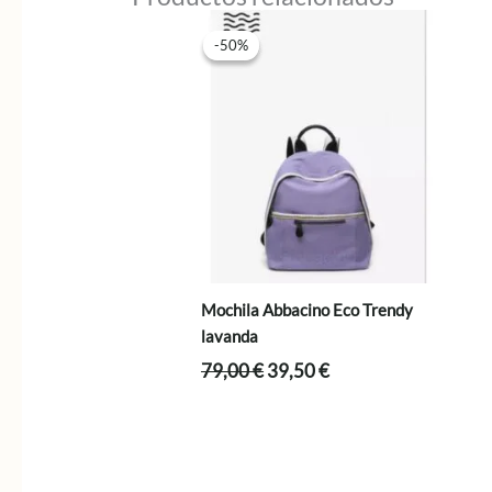
-50%
-50%
Mochila Abbacino Eco Trendy
lavanda
El
El
79,00
€
39,50
€
precio
precio
original
actual
era:
es:
79,00 €.
39,50 €.