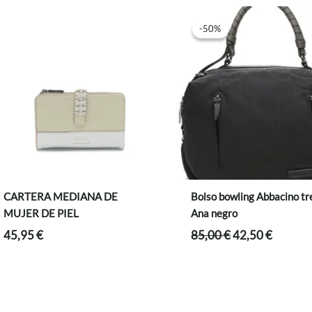
-50%
-50%
CARTERA MEDIANA DE
Bolso bowling Abbacino t
MUJER DE PIEL
Ana negro
El
El
45,95
€
85,00
€
42,50
€
precio
precio
original
actual
era:
es:
85,00 €.
42,50 €