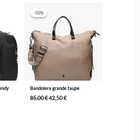
-50%
-50%
rendy
Bandolera grande taupe
El
El
85,00
€
42,50
€
precio
precio
original
actual
era:
es:
85,00 €.
42,50 €.
.