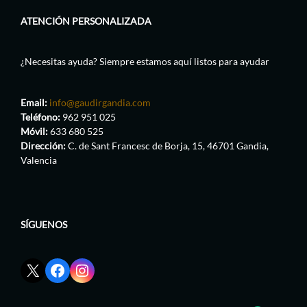
ATENCIÓN PERSONALIZADA
¿Necesitas ayuda? Siempre estamos aquí listos para ayudar
Email:
info@gaudirgandia.com
Teléfono:
962 951 025
Móvil:
633 680 525
Dirección:
C. de Sant Francesc de Borja, 15, 46701 Gandia,
Valencia
SÍGUENOS
Enlace
Enlace
Enlace
red
de
de
social
Facebook
Instagram