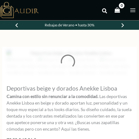
Ir
al
-20%
contenido
Rebajas de Verano • hasta 30%
Deportivas beige y dorados Anekke Lisboa
Camina con estilo sin renunciar a la comodidad.
Las deportivas
Anekke Lisboa en beige y dorado aportan luz, personalidad y un
toque muy especial a tus looks diarios. Su diseño cuidado, la suela
dentada y los contrastes metalizados las convierten en ese par
que apetece ponerse una y otra vez. ¿Buscas unas zapatillas
cómodas pero con encanto? Aquí las tienes.