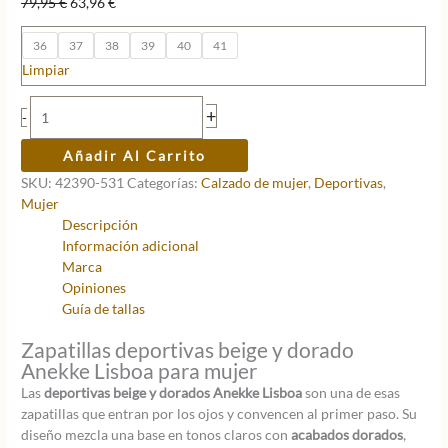
El
El
79,95
€
63,96
€
precio
precio
original
actual
36
37
38
39
40
41
era:
es:
Limpiar
79,95 €.
63,96 €.
Deportivas
+
-
beige
y
Añadir Al Carrito
dorados
SKU:
42390-531
Categorías:
Calzado de mujer
,
Deportivas
,
Anekke
Mujer
Lisboa
Descripción
cantidad
Información adicional
Marca
Opiniones
Guía de tallas
Zapatillas deportivas beige y dorado
Anekke Lisboa para mujer
Las
deportivas beige y dorados Anekke Lisboa
son una de esas
zapatillas que entran por los ojos y convencen al primer paso. Su
diseño mezcla una base en tonos claros con
acabados dorados
,