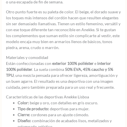
o una escapada de fin de semana.
Otro punto fuerte es su paleta de color. El beige, el dorado suave y
los toques más intensos del cordón hacen que resulten elegantes
sin ser demasiado llamativas. Tienen un estilo femenino, versátil y
con ese toque diferente tan reconocible en Anekke. Si te gustan
los complementos que suman estilo sin complicarte al vestir, este
modelo encaja muy bien en armarios llenos de básicos, tonos
piedra, arena, crudo o marrón.
Materiales y comodidad
Están confeccionadas con
exterior 100% poliéster
e
interior
100% poliéster
. La suela combina
50% EVA, 45% caucho y 5%
TPU
, una mezcla pensada para ofrecer ligereza, amortiguación y
un buen agarre. El resultado es una deportiva con una imagen
cuidada, pero también preparada para un uso real y frecuente.
Características de las deportivas Anekke Lisboa
Color:
beige y oro, con detalles en gris oscuro.
Tipo de producto:
deportivas para mujer.
Cierre:
cordones para un ajuste cómodo.
Diseño:
combinación de acabados lisos, metalizados y
estampado artístico.