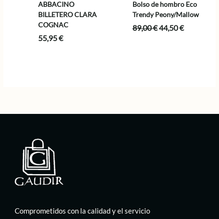
ABBACINO
Bolso de hombro Eco
BILLETERO CLARA
Trendy Peony/Mallow
COGNAC
El
El
89,00
€
44,50
€
precio
precio
55,95
€
original
actual
era:
es:
89,00 €.
44,50 €.
Comprometidos con la calidad y el servicio