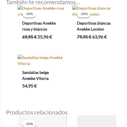
También te recomendamos…
-20%
-20%
-20%
-20%
Deportivas Anekke
Deportivas blancas
rosa y blancos
Anekke London
El
El
El
El
69,95
€
55,96
€
79,95
€
63,96
€
precio
precio
precio
precio
original
actual
original
actual
era:
es:
era:
es:
69,95 €.
55,96 €.
79,95 €.
63,96 €.
Sandalias beige
Anekke Vitoria
54,95
€
Productos relacionados
-50%
-50%