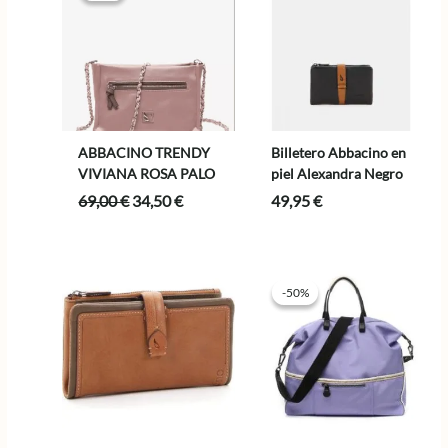
ABBACINO TRENDY
Billetero Abbacino en
VIVIANA ROSA PALO
piel Alexandra Negro
El
El
69,00
€
34,50
€
49,95
€
precio
precio
original
actual
era:
es:
69,00 €.
34,50 €.
-50%
-50%