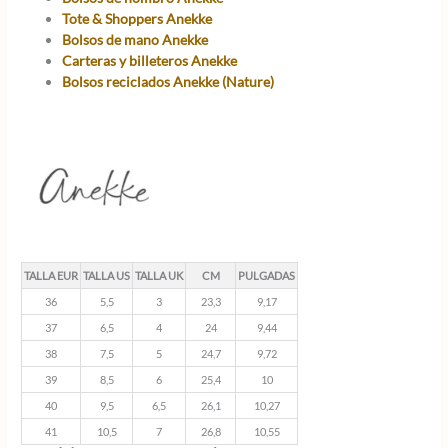
Tote & Shoppers Anekke
Bolsos de mano Anekke
Carteras y billeteros Anekke
Bolsos reciclados Anekke (Nature)
TALLA EUR
TALLA US
TALLA UK
CM
PULGADAS
36
5,5
3
23,3
9,17
37
6,5
4
24
9,44
38
7,5
5
24,7
9,72
39
8,5
6
25,4
10
40
9,5
6,5
26,1
10,27
41
10,5
7
26,8
10,55