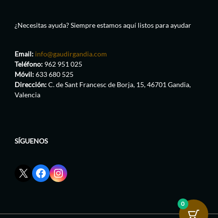
¿Necesitas ayuda? Siempre estamos aquí listos para ayudar
Email:
info@gaudirgandia.com
Teléfono:
962 951 025
Móvil:
633 680 525
Dirección:
C. de Sant Francesc de Borja, 15, 46701 Gandia,
Valencia
SÍGUENOS
Enlace
Enlace
Enlace
red
de
de
social
Facebook
Instagram
X
de
de
0
de
GaudirGandia
GaudirGandia