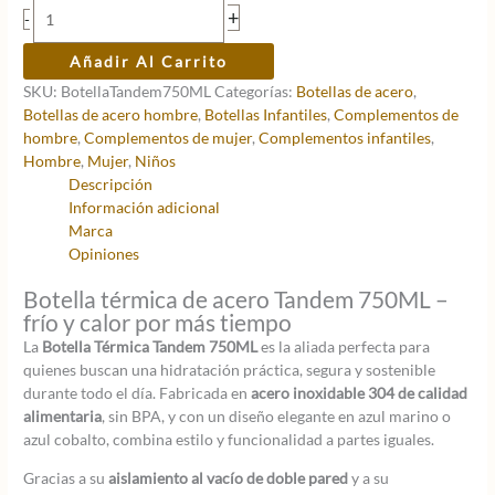
Botella
+
-
Térmica
Tandem
Añadir Al Carrito
750ML
SKU:
BotellaTandem750ML
Categorías:
Botellas de acero
,
cantidad
Botellas de acero hombre
,
Botellas Infantiles
,
Complementos de
hombre
,
Complementos de mujer
,
Complementos infantiles
,
Hombre
,
Mujer
,
Niños
Descripción
Información adicional
Marca
Opiniones
Botella térmica de acero Tandem 750ML –
frío y calor por más tiempo
La
Botella Térmica Tandem 750ML
es la aliada perfecta para
quienes buscan una hidratación práctica, segura y sostenible
durante todo el día. Fabricada en
acero inoxidable 304 de calidad
alimentaria
, sin BPA, y con un diseño elegante en azul marino o
azul cobalto, combina estilo y funcionalidad a partes iguales.
Gracias a su
aislamiento al vacío de doble pared
y a su