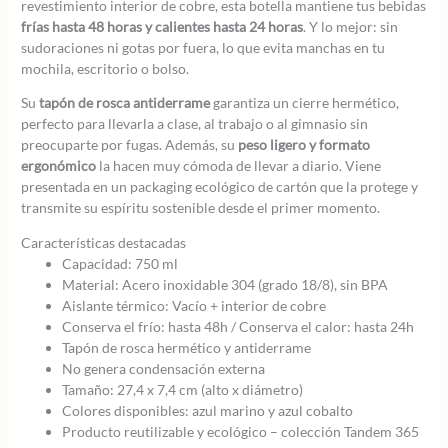
revestimiento interior de cobre, esta botella mantiene tus bebidas
frías hasta 48 horas y calientes hasta 24 horas
. Y lo mejor: sin
sudoraciones ni gotas por fuera, lo que evita manchas en tu
mochila, escritorio o bolso.
Su
tapón de rosca antiderrame
garantiza un cierre hermético,
perfecto para llevarla a clase, al trabajo o al gimnasio sin
preocuparte por fugas. Además, su
peso ligero y formato
ergonómico
la hacen muy cómoda de llevar a diario. Viene
presentada en un packaging ecológico de cartón que la protege y
transmite su espíritu sostenible desde el primer momento.
Características destacadas
Capacidad: 750 ml
Material: Acero inoxidable 304 (grado 18/8), sin BPA
Aislante térmico: Vacío + interior de cobre
Conserva el frío: hasta 48h / Conserva el calor: hasta 24h
Tapón de rosca hermético y antiderrame
No genera condensación externa
Tamaño: 27,4 x 7,4 cm (alto x diámetro)
Colores disponibles: azul marino y azul cobalto
Producto reutilizable y ecológico – colección Tandem 365